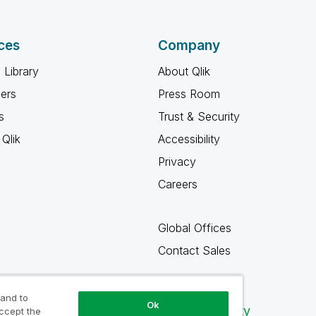
ces
Company
 Library
About Qlik
ners
Press Room
s
Trust & Security
Qlik
Accessibility
Privacy
Careers
Global Offices
Contact Sales
 and to
Ok
Qlik Community
accept the