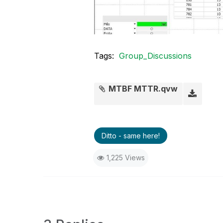
Tags:
Group_Discussions
MTBF MTTR.qvw
Ditto - same here!
1,225 Views