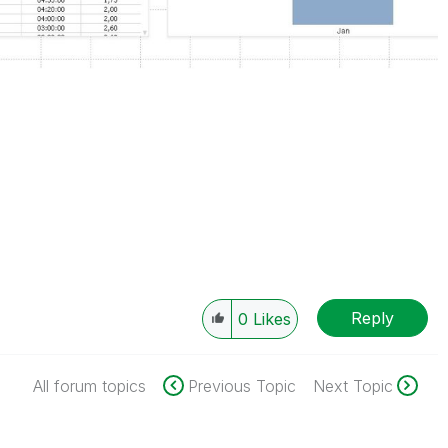
Reply
0
Likes
All forum topics
Previous Topic
Next Topic