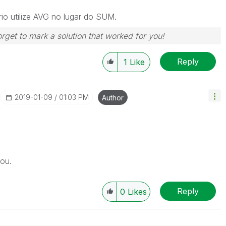
io utilize AVG no lugar do SUM.
rget to mark a solution that worked for you!
Reply
1
Like
‎2019-01-09
01:03 PM
Author
ou.
Reply
0
Likes