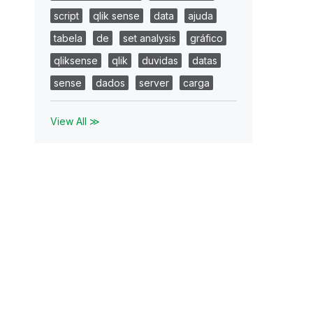
script
qlik sense
data
ajuda
tabela
de
set analysis
gráfico
qliksense
qlik
duvidas
datas
sense
dados
server
carga
View All ≫