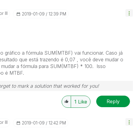
r III
‎2019-01-09
12:39 PM
 gráfico a fórmula SUM(MTBF) vai funcionar. Caso já
 resultado que está trazendo é 0,07 , você deve mudar o
 mudar a fórmula para SUM(MTBF) * 100. Isso
po é MTBF.
rget to mark a solution that worked for you!
Reply
1
Like
r III
‎2019-01-09
12:42 PM