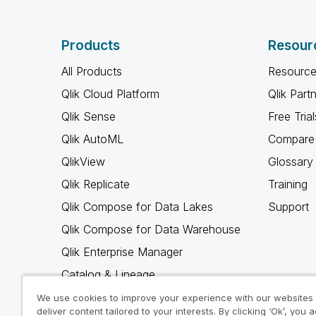
Products
Resour
All Products
Resource
Qlik Cloud Platform
Qlik Part
Qlik Sense
Free Trial
Qlik AutoML
Compare 
QlikView
Glossary
Qlik Replicate
Training
Qlik Compose for Data Lakes
Support
Qlik Compose for Data Warehouse
Qlik Enterprise Manager
Catalog & Lineage
Qlik Gold Client
We use cookies to improve your experience with our websites
deliver content tailored to your interests. By clicking ‘Ok’, you 