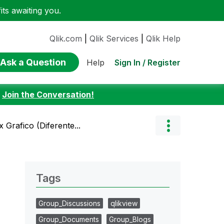
ts awaiting you.
Qlik.com
|
Qlik Services
|
Qlik Help
Ask a Question
Sign In / Register
Help
:
Join the Conversation!
 Grafico (Diferente...
Tags
Group_Discussions
qlikview
Group_Documents
Group_Blogs