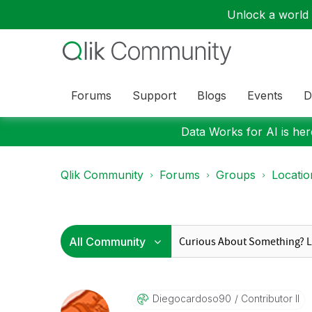
Unlock a world o
Forums
Support
Blogs
Events
D
Data Works for AI is here
Qlik Community
Forums
Groups
Locati
Diegocardoso90
Contributor II