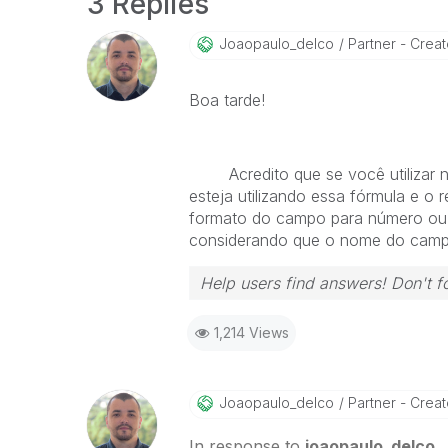
3 Replies
Joaopaulo_delco
Partner - Creato
Boa tarde!
Acredito que se você utilizar no
esteja utilizando essa fórmula e o
formato do campo para número ou
considerando que o nome do cam
Help users find answers! Don't fo
1,214 Views
Joaopaulo_delco
Partner - Creato
In response to
joaopaulo_delco