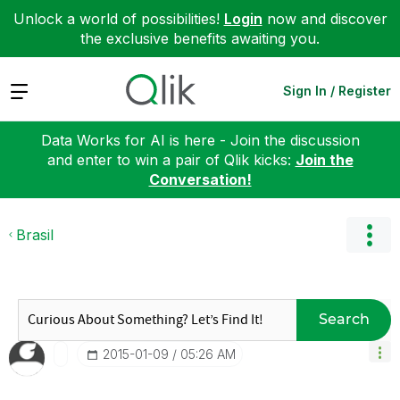
Unlock a world of possibilities!
Login
now and discover
the exclusive benefits awaiting you.
Expand
Sign In / Register
Data Works for AI is here - Join the discussion
and enter to win a pair of Qlik kicks:
Join the
Conversation!
Brasil
Search
‎2015-01-09
05:26 AM