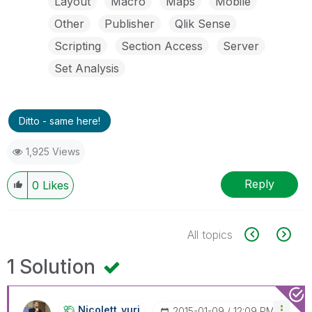
Layout
Macro
Maps
Mobile
Other
Publisher
Qlik Sense
Scripting
Section Access
Server
Set Analysis
Ditto - same here!
1,925 Views
Reply
0
Likes
All topics
1 Solution
Nicolett_yuri
‎2015-01-09
12:09 PM