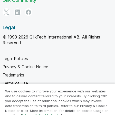
Qlik Community
Legal
© 1993-2026 QlikTech International AB, All Rights
Reserved
Legal Policies
Privacy & Cookie Notice
Trademarks
Terms of Use
Legal Agreements
We use cookies to improve your experience with our websites
and to deliver content tailored to your interests. By clicking ‘Ok’,
Product Terms
you accept the use of additional cookies which may involve
data transmission to third parties. Refer to our Privacy & Cookie
Do not share my info
Notice or click ‘More Information’ for details on cookie usage on