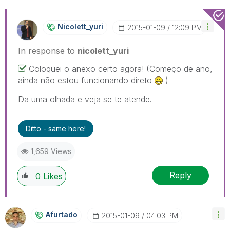
Nicolett_yuri
‎2015-01-09
12:09 PM
In response to
nicolett_yuri
Coloquei o anexo certo agora! (Começo de ano,
ainda não estou funcionando direto
)
Da uma olhada e veja se te atende.
Ditto - same here!
1,659 Views
Reply
0
Likes
Afurtado
‎2015-01-09
04:03 PM