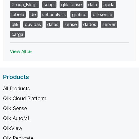
Group_Blogs
script
qlik sense
data
ajuda
tabela
de
set analysis
gráfico
qliksense
qlik
duvidas
datas
sense
dados
server
carga
View All ≫
Products
All Products
Qlik Cloud Platform
Qlik Sense
Qlik AutoML
QlikView
Qlik Replicate