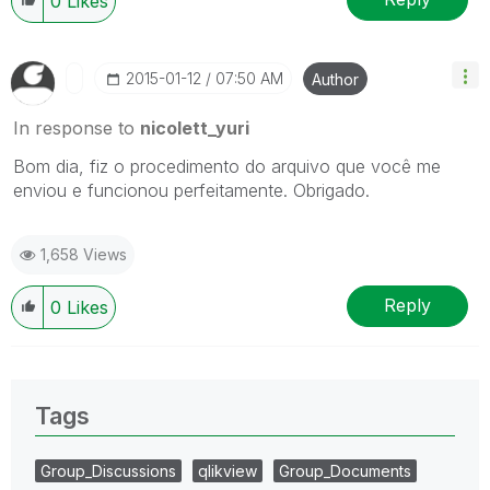
0
Likes
‎2015-01-12
07:50 AM
Author
In response to
nicolett_yuri
Bom dia, fiz o procedimento do arquivo que você me
enviou e funcionou perfeitamente. Obrigado.
1,658 Views
Reply
0
Likes
Tags
Group_Discussions
qlikview
Group_Documents