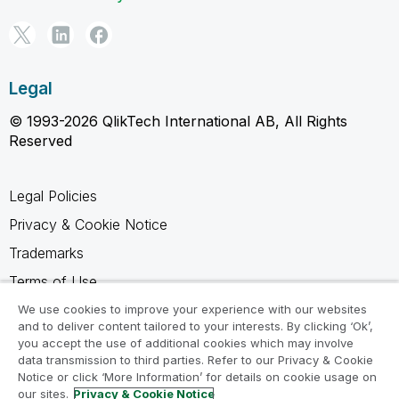
Legal
© 1993-2026 QlikTech International AB, All Rights
Reserved
Legal Policies
Privacy & Cookie Notice
Trademarks
Terms of Use
Legal Agreements
We use cookies to improve your experience with our websites
and to deliver content tailored to your interests. By clicking ‘Ok’,
Product Terms
you accept the use of additional cookies which may involve
data transmission to third parties. Refer to our Privacy & Cookie
Do not share my info
Notice or click ‘More Information’ for details on cookie usage on
our sites.
Privacy & Cookie Notice