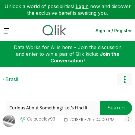
Unlock a world of possibilities!
Login
now and discover
the exclusive benefits awaiting you.
Expand
Sign In / Register
Data Works for AI is here - Join the discussion
and enter to win a pair of Qlik kicks:
Join the
Conversation!
Brasil
Search
Caiqueeloy93
‎2018-10-29
04:00 PM