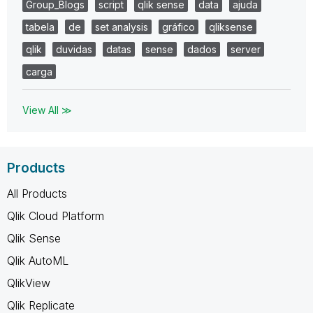
Group_Blogs
script
qlik sense
data
ajuda
tabela
de
set analysis
gráfico
qliksense
qlik
duvidas
datas
sense
dados
server
carga
View All ≫
Products
All Products
Qlik Cloud Platform
Qlik Sense
Qlik AutoML
QlikView
Qlik Replicate