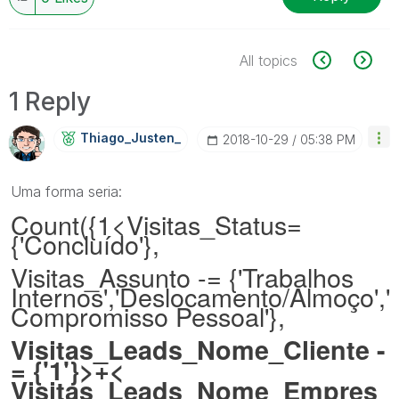
All topics
1 Reply
Thiago_Justen_
‎2018-10-29
05:38 PM
Uma forma seria:
Count({1<Visitas_Status=
{'Concluído'},
Visitas_Assunto -= {'Trabalhos
Internos','Deslocamento/Almoço','
Compromisso Pessoal'},
Visitas_Leads_Nome_Cliente -
= {'1'}>+<
Visitas_Leads_Nome_Empres