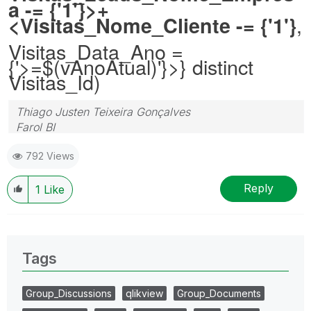
a -= {'1'}>+
,
<Visitas_Nome_Cliente -= {'1'}
Visitas_Data_Ano =
{'>=$(vAnoAtual)'}>} distinct
Visitas_Id)
Thiago Justen Teixeira Gonçalves
Farol BI
WhatsApp: 24 98152-1675
792 Views
Skype: justen.thiago
Reply
1
Like
Tags
Group_Discussions
qlikview
Group_Documents