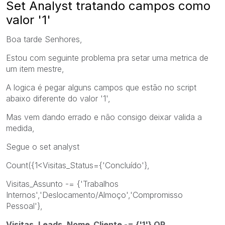
Set Analyst tratando campos como
valor '1'
Boa tarde Senhores,
Estou com seguinte problema pra setar uma metrica de
um item mestre,
A logica é pegar alguns campos que estão no script
abaixo diferente do valor '1',
Mas vem dando errado e não consigo deixar valida a
medida,
Segue o set analyst
Count({1<Visitas_Status={'Concluído'},
Visitas_Assunto -= {'Trabalhos
Internos','Deslocamento/Almoço','Compromisso
Pessoal'},
Visitas_Leads_Nome_Cliente -= {'1'} OR