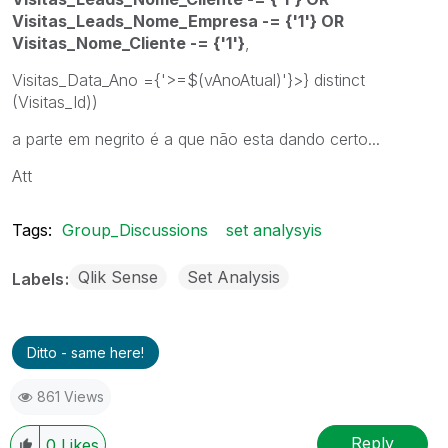
Visitas_Leads_Nome_Empresa -= {'1'} OR
Visitas_Nome_Cliente -= {'1'}
,
Visitas_Data_Ano ={'>=$(vAnoAtual)'}>} distinct
(Visitas_Id))
a parte em negrito é a que não esta dando certo...
Att
Tags:
Group_Discussions
set analysyis
Qlik Sense
Set Analysis
Labels
Ditto - same here!
861 Views
Reply
0
Likes