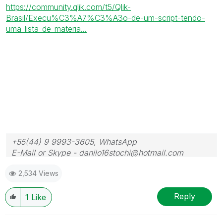
https://community.qlik.com/t5/Qlik-
Brasil/Execu%C3%A7%C3%A3o-de-um-script-tendo-
uma-lista-de-materia...
+55(44) 9 9993-3605, WhatsApp
E-Mail or Skype - danilo16stochi@hotmail.com
2,534 Views
Reply
1
Like