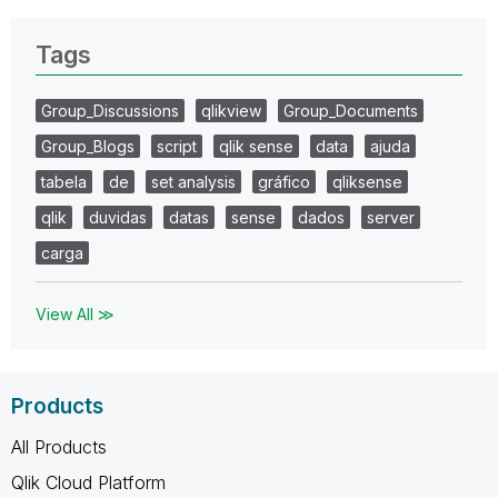
Tags
Group_Discussions
qlikview
Group_Documents
Group_Blogs
script
qlik sense
data
ajuda
tabela
de
set analysis
gráfico
qliksense
qlik
duvidas
datas
sense
dados
server
carga
View All ≫
Products
All Products
Qlik Cloud Platform