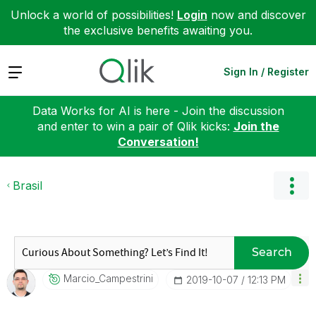
Unlock a world of possibilities!
Login
now and discover
the exclusive benefits awaiting you.
Expand
Sign In / Register
Data Works for AI is here - Join the discussion
and enter to win a pair of Qlik kicks:
Join the
Conversation!
Brasil
Search
Marcio_Campestr
Ini
‎2019-10-07
12:13 PM