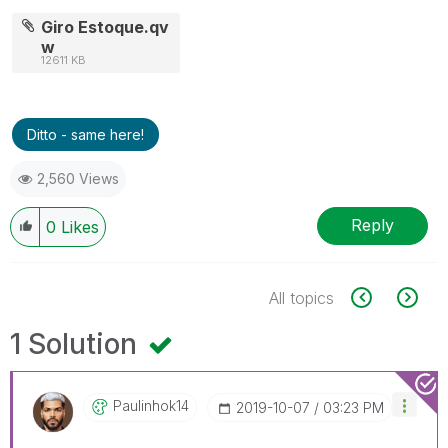
Giro Estoque.qv
w
12611 KB
Ditto - same here!
2,560 Views
Reply
0
Likes
All topics
1 Solution
Paulinhok14
‎2019-10-07
03:23 PM