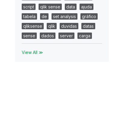
script
qlik sense
data
ajuda
tabela
de
set analysis
gráfico
qliksense
qlik
duvidas
datas
sense
dados
server
carga
View All ≫