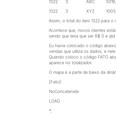
1322 3 ABC 5018
1322 3 XYZ 100
Assim, o total do item 1322 para o
Acontece que, novos clientes est
sendo que teria que ser R$ 0 e qt
Eu havia colocado o código abaix
vendas que utiliza os dados, e nele
Quando coloco o código FATO abai
aparece no totalizador.
O mapa é a parte de baixo da dinâm
[Fato]:
NoConcatenate
LOAD
*,