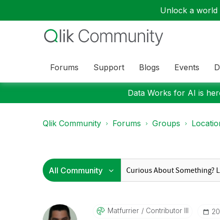
Unlock a world o
Forums
Support
Blogs
Events
D
Data Works for AI is here
Qlik Community
Forums
Groups
Locati
Matfurrier
Contributor III
‎2