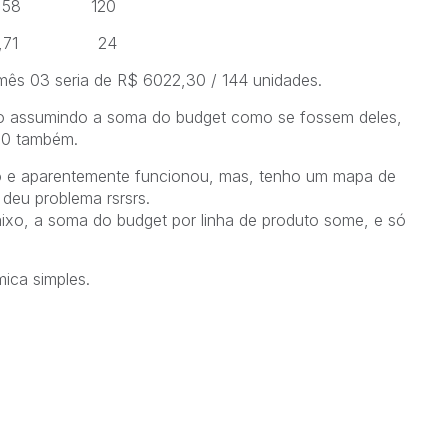
,58 120
3,71 24
 mês 03 seria de R$ 6022,30 / 144 unidades.
ão assumindo a soma do budget como se fossem deles,
d 0 também.
o e aparentemente funcionou, mas, tenho um mapa de
 deu problema rsrsrs.
xo, a soma do budget por linha de produto some, e só
ica simples.