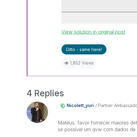
View solution in original post
Ditto - same here!
1,852 Views
4 Replies
Nicolett_yuri
Partner Ambassad
Mateus, favor fornecer maiores det
se possível um qvw com dados de