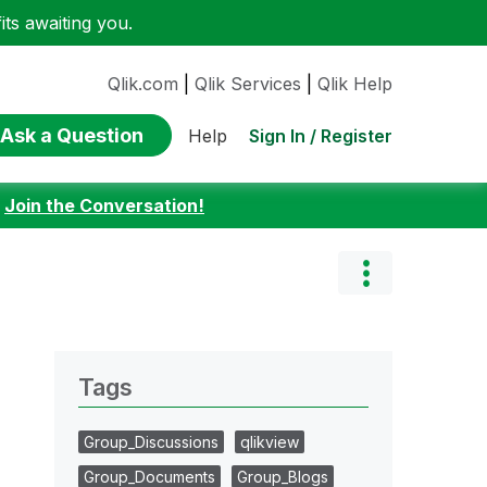
ts awaiting you.
Qlik.com
|
Qlik Services
|
Qlik Help
Ask a Question
Sign In / Register
Help
:
Join the Conversation!
Tags
Group_Discussions
qlikview
Group_Documents
Group_Blogs