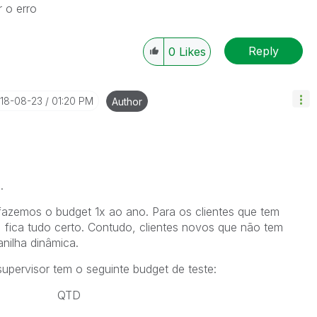
 o erro
Reply
0
Likes
018-08-23
01:20 PM
Author
.
fazemos o budget 1x ao ano. Para os clientes que tem
 fica tudo certo. Contudo, clientes novos que não tem
nilha dinâmica.
upervisor tem o seguinte budget de teste:
E R$ QTD