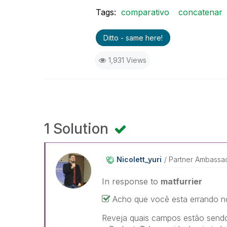
Tags:
comparativo
concatenar
Ditto - same here!
1,931 Views
1 Solution
Nicolett_yuri
Partner Ambassa
In response to
matfurrier
Acho que você esta errando no
Reveja quais campos estão send