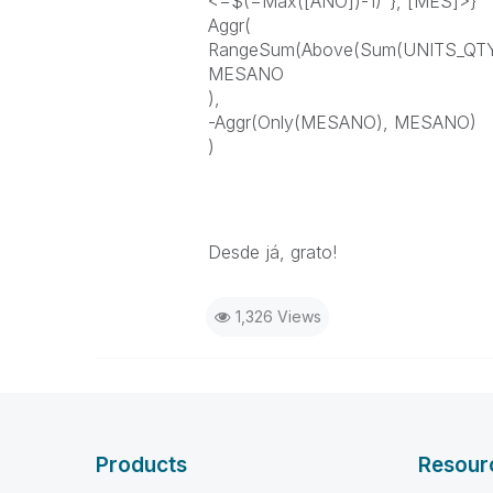
<=$(=Max([ANO])-1)"}, [MES]>}
Aggr(
RangeSum(Above(Sum(UNITS_QTY),
MESANO
),
-Aggr(Only(MESANO), MESANO)
)
Desde já, grato!
1,326 Views
Products
Resour