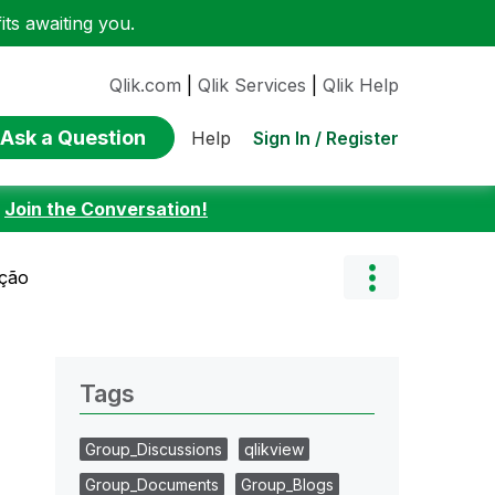
ts awaiting you.
Qlik.com
|
Qlik Services
|
Qlik Help
Ask a Question
Sign In / Register
Help
:
Join the Conversation!
eção
Tags
Group_Discussions
qlikview
Group_Documents
Group_Blogs