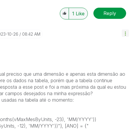
Reply
1
Like
023-10-26
08:42 AM
qual preciso que uma dimensão e apenas esta dimensão ao
tere os dados na tabela, porém que a tabela continue
a resposta a esse post e foi a mais próxima da qual eu estou
ar campos desejados na minha expressão?
usadas na tabela até o momento:
nths(vMaxMesByUnits, -23), 'MM/YYYY'))
its, -12), 'MM/YYYY'))"}, [ANO] = {"