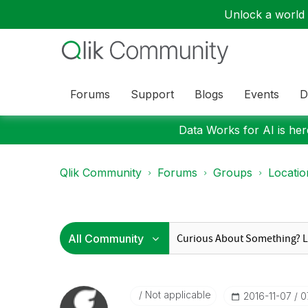
Unlock a world o
Forums
Support
Blogs
Events
D
Data Works for AI is here
Qlik Community
Forums
Groups
Locati
Not applicable
‎2016-11-07
0