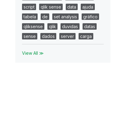
script
qlik sense
data
ajuda
tabela
de
set analysis
gráfico
qliksense
qlik
duvidas
datas
sense
dados
server
carga
View All ≫