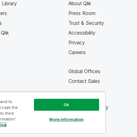
 Library
About Qlik
ners
Press Room
s
Trust & Security
Qlik
Accessibility
Privacy
Careers
Global Offices
Contact Sales
 and to
Ok
Qlik Community
accept the
to third
ormation’
More Information
tice