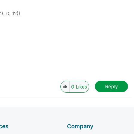
 0, 12)),
Reply
0
Likes
ces
Company