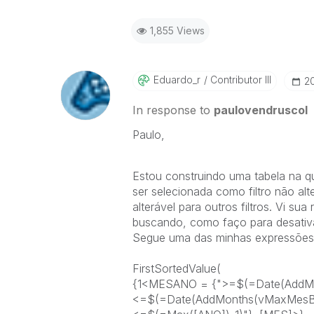
1,855 Views
Eduardo_r
Contributor III
‎2
In response to
paulovendruscol
Paulo,
Estou construindo uma tabela na 
ser selecionada como filtro não al
alterável para outros filtros. Vi su
buscando, como faço para desativ
Segue uma das minhas expressões 
FirstSortedValue(
{1<MESANO = {">=$(=Date(AddMo
<=$(=Date(AddMonths(vMaxMesByUn