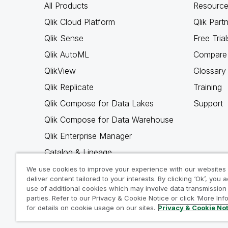
All Products
Resource
Qlik Cloud Platform
Qlik Part
Qlik Sense
Free Trial
Qlik AutoML
Compare 
QlikView
Glossary
Qlik Replicate
Training
Qlik Compose for Data Lakes
Support
Qlik Compose for Data Warehouse
Qlik Enterprise Manager
Catalog & Lineage
Qlik Gold Client
We use cookies to improve your experience with our websites
deliver content tailored to your interests. By clicking ‘Ok’, you 
Why Qlik
use of additional cookies which may involve data transmission 
parties. Refer to our Privacy & Cookie Notice or click ‘More Inf
for details on cookie usage on our sites.
Privacy & Cookie No