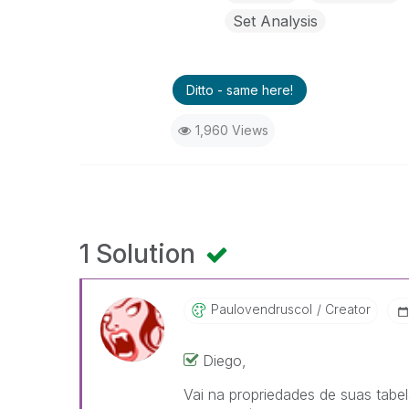
Set Analysis
Ditto - same here!
1,960 Views
1 Solution
Paulovendruscol
Creator
Diego,
Vai na propriedades de suas tabel