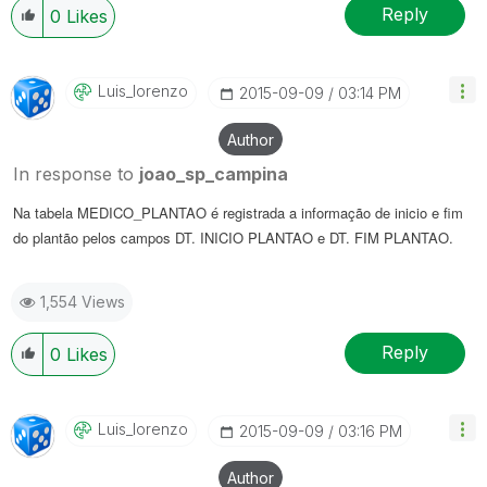
Reply
0
Likes
Luis_lorenzo
‎2015-09-09
03:14 PM
Author
In response to
joao_sp_campina
Na tabela MEDICO_PLANTAO é registrada a informação de inicio e fim
do plantão pelos campos DT. INICIO PLANTAO e DT. FIM PLANTAO.
1,554 Views
Reply
0
Likes
Luis_lorenzo
‎2015-09-09
03:16 PM
Author