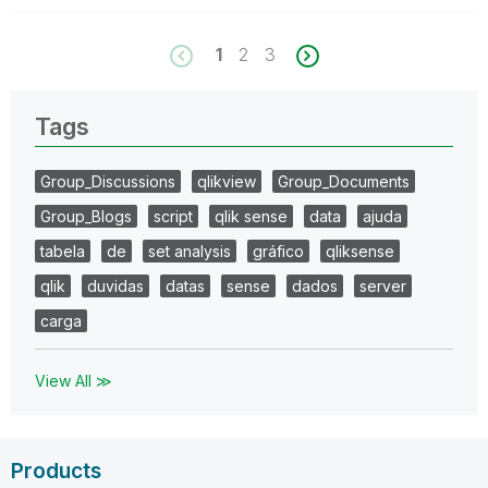
1
2
3
Tags
Group_Discussions
qlikview
Group_Documents
Group_Blogs
script
qlik sense
data
ajuda
tabela
de
set analysis
gráfico
qliksense
qlik
duvidas
datas
sense
dados
server
carga
View All ≫
Products