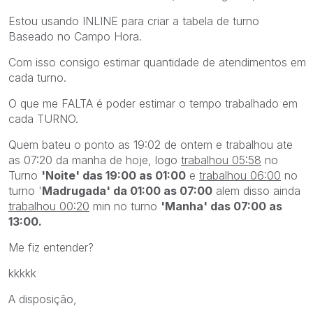
Estou usando INLINE para criar a tabela de turno
Baseado no Campo Hora.
Com isso consigo estimar quantidade de atendimentos em
cada turno.
O que me FALTA é poder estimar o tempo trabalhado em
cada TURNO.
Quem bateu o ponto as 19:02 de ontem e trabalhou ate
as 07:20 da manha de hoje, logo
trabalhou 05:58
no
Turno
'Noite' das 19:00 as 01:00
e
trabalhou 06:00
no
turno '
Madrugada' da 01:00 as 07:00
alem disso ainda
trabalhou 00:20
min no turno
'Manha' das 07:00 as
13:00.
Me fiz entender?
kkkkk
A disposição,