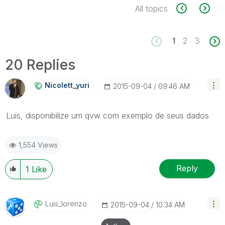
All topics
1
2
3
20 Replies
Nicolett_yuri
‎2015-09-04
09:46 AM
Luis, disponibilize um qvw com exemplo de seus dados
1,554 Views
Reply
1
Like
Luis_lorenzo
‎2015-09-04
10:34 AM