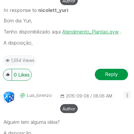
Author
In response to
nicolett_yuri
Bom dia Yuri,
Tenho disponibilizado aqui
Atendimento_Plantao.qvw
‌ .
A disposição,
1,554 Views
Reply
0
Likes
Luis_lorenzo
‎2015-09-08
08:06 AM
Author
Alguém tem alguma idéia?
A disposição,