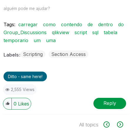
alguém pode me ajudar?
Tags:
carregar
como
contendo
de
dentro
do
Group_Discussions
qlikview
script
sql
tabela
temporario
um
uma
Scripting
Section Access
Labels
Ditto - same here!
2,555 Views
Reply
0
Likes
All topics