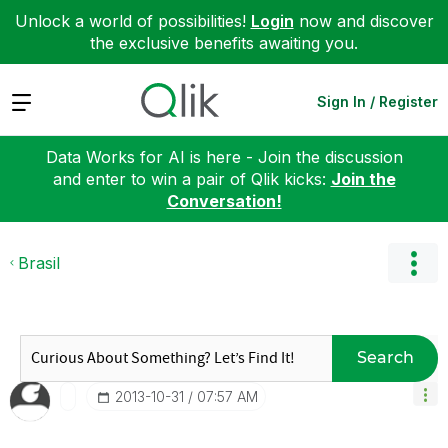
Unlock a world of possibilities!
Login
now and discover
the exclusive benefits awaiting you.
Expand
Sign In / Register
Data Works for AI is here - Join the discussion
and enter to win a pair of Qlik kicks:
Join the
Conversation!
Brasil
Search
‎2013-10-31
07:57 AM