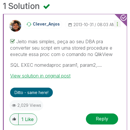
1 Solution
Clever_Anjos
‎2013-10-31
08:03 AM
Jeito mais simples, peça ao seu DBA pra
converter seu script em uma stored procedure e
execute essa proc com o comando no QlikView
SQL EXEC nomedaproc param1, param2,....
View solution in original post
Ditto - same here!
2,029 Views
Reply
1
Like