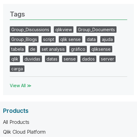
Tags
Group_Discussions
qlikview
Group_Documents
Group_Blogs
script
qlik sense
data
ajuda
tabela
de
set analysis
gráfico
qliksense
qlik
duvidas
datas
sense
dados
server
carga
View All ≫
Products
All Products
Qlik Cloud Platform