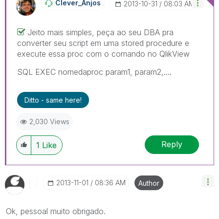
Clever_Anjos
‎2013-10-31
08:03 AM
Jeito mais simples, peça ao seu DBA pra
converter seu script em uma stored procedure e
execute essa proc com o comando no QlikView
SQL EXEC nomedaproc param1, param2,....
Ditto - same here!
2,030 Views
Reply
1
Like
‎2013-11-01
08:36 AM
Author
Ok, pessoal muito obrigado.