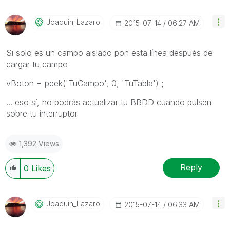
Joaquin_Lazaro
‎2015-07-14
06:27 AM
Si solo es un campo aislado pon esta línea después de
cargar tu campo
vBoton = peek('TuCampo', 0, 'TuTabla') ;
... eso sí, no podrás actualizar tu BBDD cuando pulsen
sobre tu interruptor
1,392 Views
Reply
0
Likes
Joaquin_Lazaro
‎2015-07-14
06:33 AM