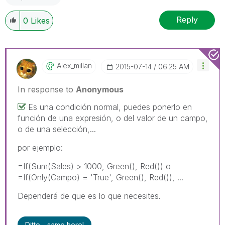
Reply
0
Likes
Alex_millan
‎2015-07-14
06:25 AM
In response to
Anonymous
Es una condición normal, puedes ponerlo en
función de una expresión, o del valor de un campo,
o de una selección,...
por ejemplo:
=If(Sum(Sales) > 1000, Green(), Red()) o
=If(Only(Campo) = 'True', Green(), Red()), ...
Dependerá de que es lo que necesites.
Ditto - same here!