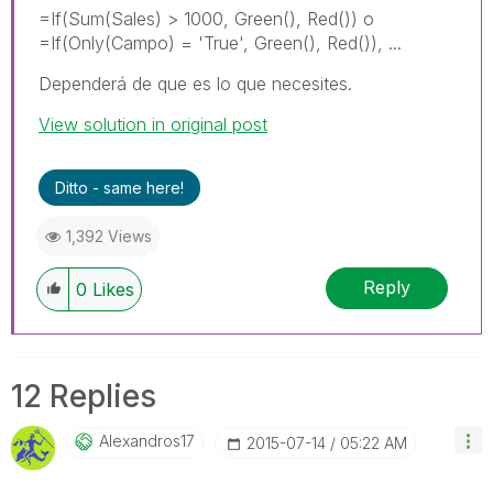
=If(Sum(Sales) > 1000, Green(), Red()) o
=If(Only(Campo) = 'True', Green(), Red()), ...
Dependerá de que es lo que necesites.
View solution in original post
Ditto - same here!
1,392 Views
Reply
0
Likes
12 Replies
Alexandros17
‎2015-07-14
05:22 AM