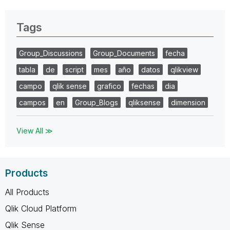
Tags
Group_Discussions
Group_Documents
fecha
tabla
de
script
mes
año
datos
qlikview
campo
qlik sense
grafico
fechas
dia
campos
en
Group_Blogs
qliksense
dimension
View All ≫
Products
All Products
Qlik Cloud Platform
Qlik Sense