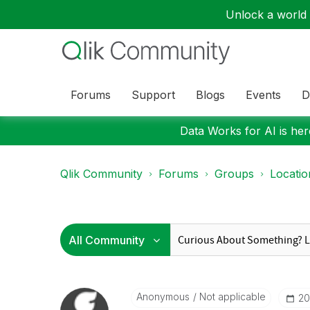
Unlock a world o
Forums
Support
Blogs
Events
D
Data Works for AI is here
Qlik Community
Forums
Groups
Locati
Anonymous
Not applicable
‎2