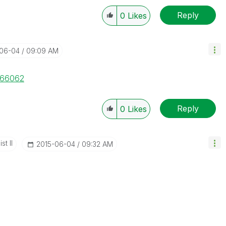
Reply
0
Likes
-06-04
09:09 AM
/166062
Reply
0
Likes
st II
‎2015-06-04
09:32 AM