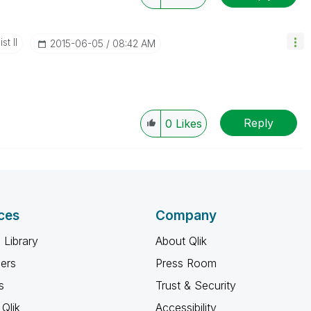
st II
‎2015-06-05
08:42 AM
Reply
0
Likes
ces
Company
 Library
About Qlik
ners
Press Room
s
Trust & Security
Qlik
Accessibility