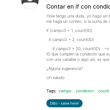
Contar en if con condi
Hola tengo una duda, yo hago un 
me haga un conteo, si la suma de 
if (campo3 = 1, count(ID)
if campo3 = 2, count(ID)
if campo3 = 20, count(ID) --> en
ID que cumplen la condición que s
con una variable o algo así, es qu
¿Alguna sugerencia?
Un saludo
Tags:
campo
condicion
count
Ditto - same here!