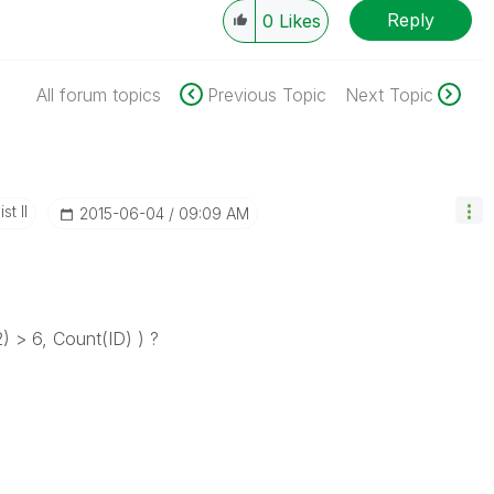
Reply
0
Likes
All forum topics
Previous Topic
Next Topic
st II
‎2015-06-04
09:09 AM
) > 6, Count(ID) ) ?