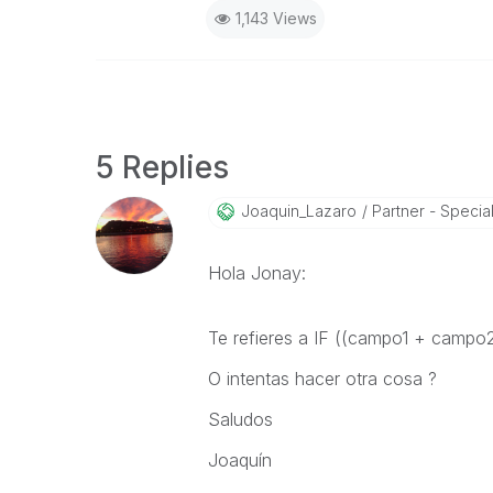
1,143 Views
5 Replies
Joaquin_Lazaro
Partner - Speciali
Hola Jonay:
Te refieres a IF ((campo1 + campo2
O intentas hacer otra cosa ?
Saludos
Joaquín