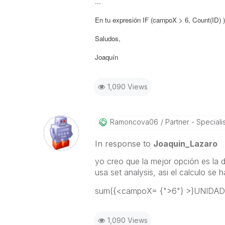
...
En tu expresión IF (campoX > 6, Count(ID) )
Saludos,
Joaquín
1,090 Views
Ramoncova06
Partner - Specialist
In response to
Joaquin_Lazaro
yo creo que la mejor opción es la de
usa set analysis, asi el calculo se h
sum({<campoX= {">6"} >}UNIDA
1,090 Views