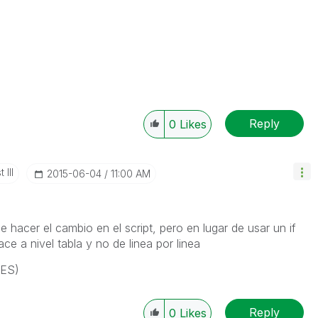
Reply
0
Likes
 III
‎2015-06-04
11:00 AM
 hacer el cambio en el script, pero en lugar de usar un if
ace a nivel tabla y no de linea por linea
DES)
Reply
0
Likes