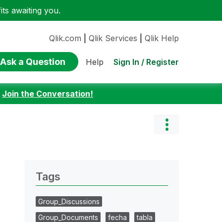
ts awaiting you.
Qlik.com
|
Qlik Services
|
Qlik Help
Ask a Question
Sign In / Register
Help
:
Join the Conversation!
Tags
Group_Discussions
Group_Documents
fecha
tabla