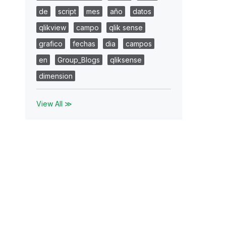
de
script
mes
año
datos
qlikview
campo
qlik sense
grafico
fechas
dia
campos
en
Group_Blogs
qliksense
dimension
View All ≫