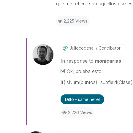
que me refiero son aquellos que est
2,225 Views
Juliocodesal
Contributor III
In response to
monicarias
Ok, prueba esto:
If(IsNum(puntos), subfield(Class(
Ditto - same here!
2,226 Views