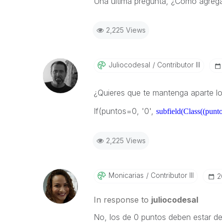
Una última pregunta, ¿Cómo agregar
2,225 Views
Juliocodesal
Contributor III
¿Quieres que te mantenga aparte lo
If(puntos=0, '0',
subfield(Class((punto
2,225 Views
Monicarias
Contributor III
‎
In response to
juliocodesal
No, los de 0 puntos deben estar de