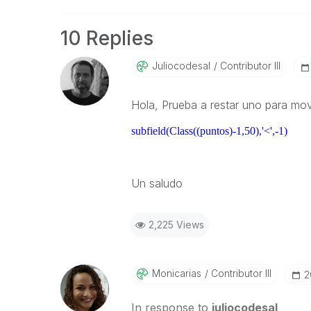
10 Replies
Juliocodesal
Contributor III
Hola, Prueba a restar uno para mov
subfield(Class((puntos)-1,50),'<',-1)
Un saludo
2,225 Views
Monicarias
Contributor III
‎
In response to
juliocodesal