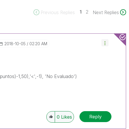
1
2
Previous Replies
Next Replies
‎2018-10-05
02:20 AM
puntos)-1,50),'<',-1), 'No Evaluado')
Reply
0
Likes