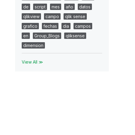
de
script
mes
año
datos
qlikview
campo
qlik sense
grafico
fechas
dia
campos
en
Group_Blogs
qliksense
dimension
View All ≫