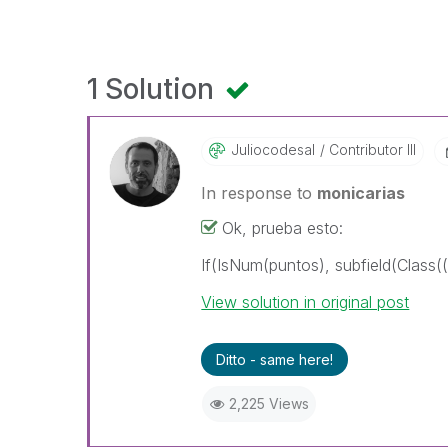
1 Solution
Juliocodesal
Contributor III
In response to
monicarias
Ok, prueba esto:
If(IsNum(puntos), subfield(Class((
View solution in original post
Ditto - same here!
2,225 Views