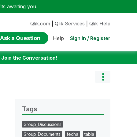
ts awaiting you.
Qlik.com
|
Qlik Services
|
Qlik Help
Ask a Question
Sign In / Register
Help
:
Join the Conversation!
Tags
Group_Discussions
Group_Documents
fecha
tabla