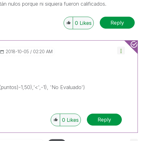
án nulos porque ni siquiera fueron calificados.
Reply
0
Likes
‎2018-10-05
02:20 AM
(puntos)-1,50),'<',-1), 'No Evaluado')
Reply
0
Likes