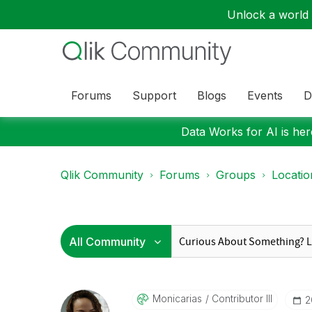
Unlock a world o
Forums
Support
Blogs
Events
D
Data Works for AI is here
Qlik Community
Forums
Groups
Locati
Monicarias
Contributor III
‎