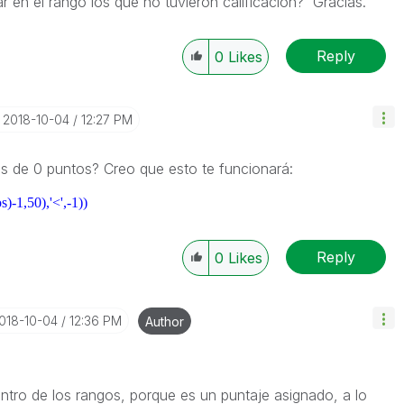
 en el rango los que no tuvieron calificación? Gracias.
Reply
0
Likes
‎2018-10-04
12:27 PM
s de 0 puntos? Creo que esto te funcionará:
s)-1,50),'<',-1))
Reply
0
Likes
2018-10-04
12:36 PM
Author
ntro de los rangos, porque es un puntaje asignado, a lo