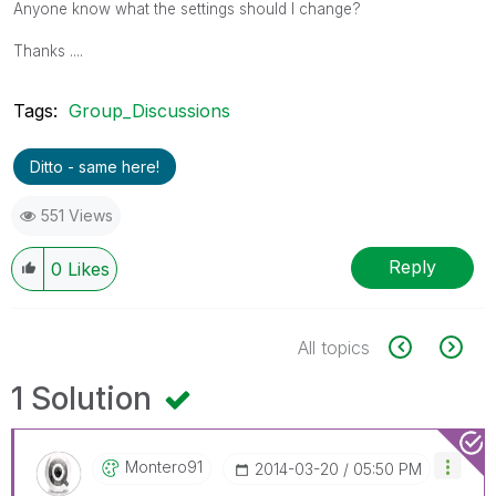
Anyone know what the settings should I change?
Thanks ....
Tags:
Group_Discussions
Ditto - same here!
551 Views
Reply
0
Likes
All topics
1 Solution
Montero91
‎2014-03-20
05:50 PM