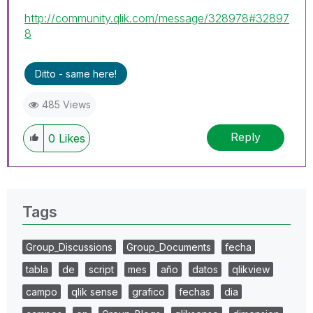
http://community.qlik.com/message/328978#32897
8
Ditto - same here!
485 Views
Reply
0
Likes
Tags
Group_Discussions
Group_Documents
fecha
tabla
de
script
mes
año
datos
qlikview
campo
qlik sense
grafico
fechas
dia