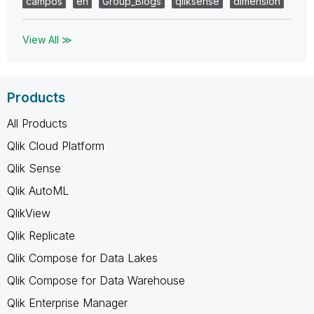
campos
en
Group_Blogs
qliksense
dimension
View All ≫
Products
All Products
Qlik Cloud Platform
Qlik Sense
Qlik AutoML
QlikView
Qlik Replicate
Qlik Compose for Data Lakes
Qlik Compose for Data Warehouse
Qlik Enterprise Manager