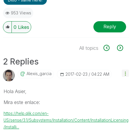
953 Views
Reply
0
Likes
All topics
2 Replies
Alexis_garcia
‎2017-02-23
04:22 AM
Hola Asier,
Mira este enlace:
https://help.qlik.com/en-
US/sense/3.1/Subsystems/Installation/Content/InstallationLicensing
/Installi...