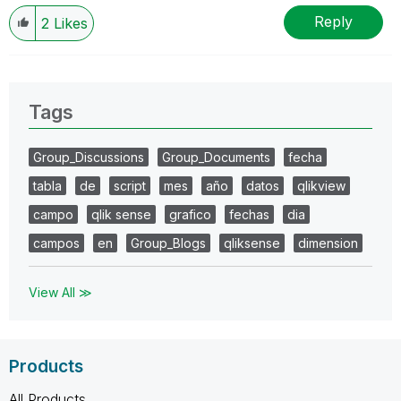
Reply
2
Likes
Tags
Group_Discussions
Group_Documents
fecha
tabla
de
script
mes
año
datos
qlikview
campo
qlik sense
grafico
fechas
dia
campos
en
Group_Blogs
qliksense
dimension
View All ≫
Products
All Products