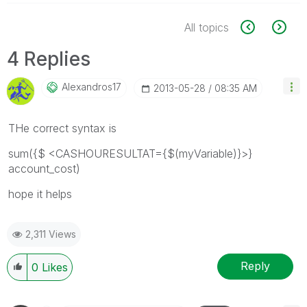
All topics
4 Replies
Alexandros17
‎2013-05-28
08:35 AM
THe correct syntax is
sum({$ <CASHOURESULTAT={$(myVariable)}>}
account_cost)
hope it helps
2,311 Views
Reply
0
Likes