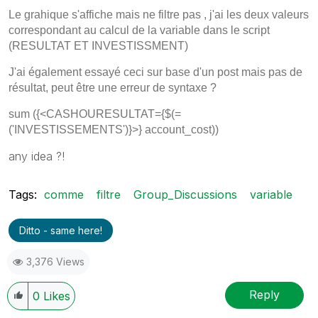
Le grahique s'affiche mais ne filtre pas , j'ai les deux valeurs
correspondant au calcul de la variable dans le script
(RESULTAT ET INVESTISSMENT)
J'ai également essayé ceci sur base d'un post mais pas de
résultat, peut être une erreur de syntaxe ?
sum ({<CASHOURESULTAT={$(=
('INVESTISSEMENTS')}>} account_cost))
any idea ?!
Tags:
comme
filtre
Group_Discussions
variable
Ditto - same here!
3,376 Views
Reply
0
Likes