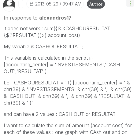
‎2013-05-29
09:47 AM
Author
In response to
alexandros17
it does not work : sum({$ <CASHOURESULTAT=
{$('RESULTAT')}>} account_cost)
My variable is CASHOURESULTAT ;
This variable is calculated in the script if(
[accounting_center] = 'INVESTISSEMENTS','CASH
OUT','RESULTAT' )
LET CASHOURESULTAT = 'if( [accounting_center] = ' &
chr(39) & 'INVESTISSEMENTS' & chr(39) & ',' & chr(39)
& 'CASH OUT' & chr(39) & ',' & chr(39) & 'RESULTAT' &
chr(39) & ' )'
and can have 2 values : CASH OUT or RESULTAT
I want to calculate the sum of amount (account cost) for
each of these values : one graph with CAsh out and on