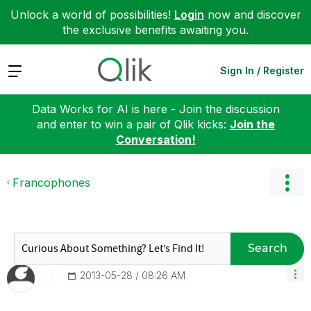
Unlock a world of possibilities!
Login
now and discover
the exclusive benefits awaiting you.
Expand
Sign In / Register
Data Works for AI is here - Join the discussion
and enter to win a pair of Qlik kicks:
Join the
Conversation!
Francophones
Search
‎2013-05-28
08:26 AM