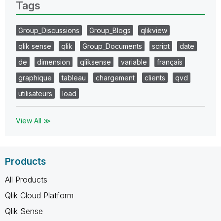
Tags
Group_Discussions
Group_Blogs
qlikview
qlik sense
qlik
Group_Documents
script
date
de
dimension
qliksense
variable
français
graphique
tableau
chargement
clients
qvd
utilisateurs
load
View All ≫
Products
All Products
Qlik Cloud Platform
Qlik Sense