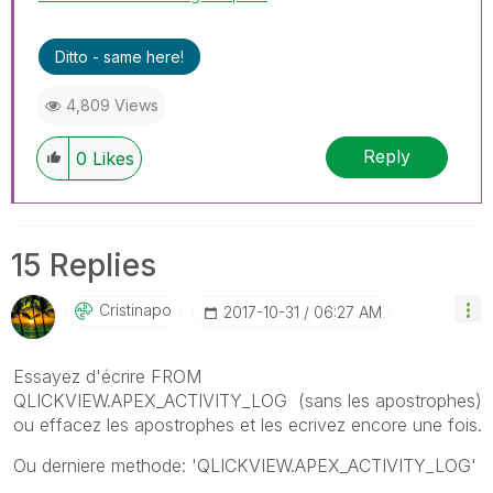
Ditto - same here!
4,809 Views
Reply
0
Likes
15 Replies
Cristinapo
‎2017-10-31
06:27 AM
Essayez d'écrire FROM
QLICKVIEW.APEX_ACTIVITY_LOG (sans les
apostrophe
s)
ou effacez les apostrophes et les ecrivez encore une fois.
Ou derniere methode: 'QLICKVIEW.APEX_ACTIVITY_LOG'