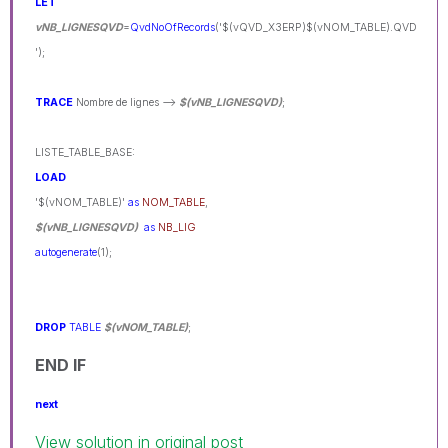
LET
vNB_LIGNESQVD
=
QvdNoOfRecords
('$(vQVD_X3ERP)$(vNOM_TABLE).QVD
');
TRACE
Nombre de lignes -->
$(vNB_LIGNESQVD)
;
LISTE_TABLE_BASE:
LOAD
'$(vNOM_TABLE)'
as
NOM_TABLE
,
$(vNB_LIGNESQVD)
as
NB_LIG
autogenerate
(1);
DROP
TABLE
$(vNOM_TABLE)
;
END IF
next
View solution in original post