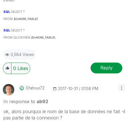
d'erreur :
SQL
SELECT *
FROM
$(vNOM_TABLE)
;
SQL
SELECT *
FROM QLICKVIEW.
$(vNOM_TABLE)
;
3,584 Views
Reply
0
Likes
Sfatoux72
‎2017-10-31
01:58 PM
In response to
ab92
‌ok, alors pourquoi le nom de la base de données ne fait -il
pas partie de la connexion ?