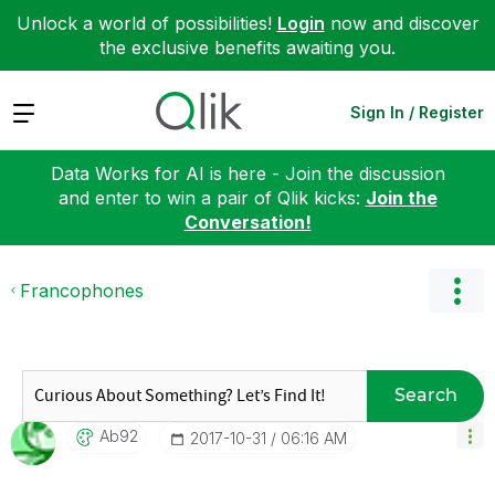
Unlock a world of possibilities!
Login
now and discover
the exclusive benefits awaiting you.
Expand
Sign In / Register
Data Works for AI is here - Join the discussion
and enter to win a pair of Qlik kicks:
Join the
Conversation!
Francophones
Search
Ab92
‎2017-10-31
06:16 AM