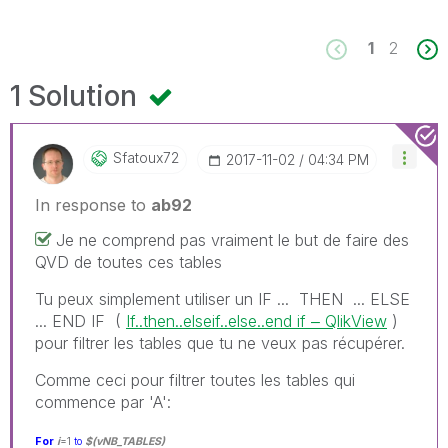
1
2
1 Solution
Sfatoux72
‎2017-11-02
04:34 PM
In response to
ab92
Je ne comprend pas vraiment le but de faire des
QVD de toutes ces tables
Tu peux simplement utiliser un IF ... THEN ... ELSE
... END IF (
If..then..elseif..else..end if ‒ QlikView
)
pour filtrer les tables que tu ne veux pas récupérer.
Comme ceci pour filtrer toutes les tables qui
commence par 'A':
For
i
=1
to
$(vNB_TABLES)