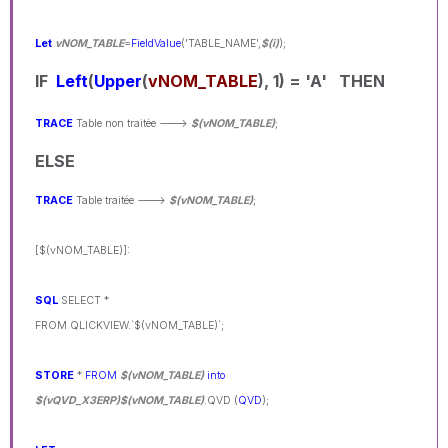
Let
vNOM_TABLE
=
FieldValue
('TABLE_NAME',
$(i)
);
IF
Left
(
Upper
(
vNOM_TABLE
), 1) = 'A' THEN
TRACE
Table non traitée --->
$(vNOM_TABLE)
;
ELSE
TRACE
Table traitée --->
$(vNOM_TABLE)
;
[$(vNOM_TABLE)]:
SQL
SELECT *
FROM QLICKVIEW.`$(vNOM_TABLE)`;
STORE
*
FROM
$(vNOM_TABLE)
into
$(vQVD_X3ERP)$(vNOM_TABLE)
.QVD (
QVD
);