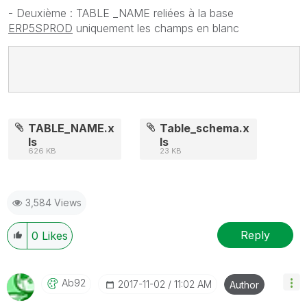
- Deuxième : TABLE _NAME reliées à la base
ERP5SPROD
uniquement les champs en blanc
TABLE_NAME.x
Table_schema.x
ls
ls
626 KB
23 KB
3,584 Views
Reply
0
Likes
Ab92
‎2017-11-02
11:02 AM
Author