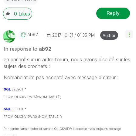
Reply
0
Likes
Ab92
‎2017-10-31
01:35 PM
Author
In response to
ab92
en parlant sur un autre forum, nous avons discuté sur les
sujets des crochets :
Nomanclature pas accepté avec message d'erreur :
SQL
SELECT *
FROM QLICKVIEW.`$(vNOM_TABLE)`;
SQL
SELECT *
FROM QLICKVIEW."$(vNOM_TABLE)";
Par contre sans crochet et sans le QLICKVIEW il accepte mais toujours message