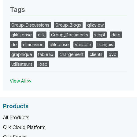
Tags
Group_Discussions
Group_Blogs
qlikview
qlik sense
qlik
Group_Documents
script
date
de
dimension
qliksense
variable
français
graphique
tableau
chargement
clients
qvd
utilisateurs
load
View All ≫
Products
All Products
Qlik Cloud Platform