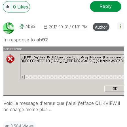
Reply
0
Likes
Ab92
‎2017-10-31
01:31 PM
Author
In response to
ab92
Voici le message d'erreur que j'ai si j'efface QLIKVIEW il
ne charge meme plus ...
3,584 Views