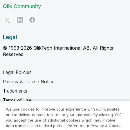
Qlik Community
Legal
© 1993-2026 QlikTech International AB, All Rights
Reserved
Legal Policies
Privacy & Cookie Notice
Trademarks
Terms of Use
Legal Agreements
We use cookies to improve your experience with our websites
and to deliver content tailored to your interests. By clicking ‘Ok’,
Product Terms
you accept the use of additional cookies which may involve
data transmission to third parties. Refer to our Privacy & Cookie
Do not share my info