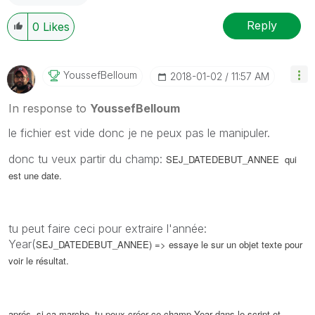
Reply
0
Likes
YoussefBelloum
‎2018-01-02
11:57 AM
In response to
YoussefBelloum
le fichier est vide donc je ne peux pas le manipuler.
donc tu veux partir du champ:
SEJ_DATEDEBUT_ANNEE qui
est une date.
tu peut faire ceci pour extraire l'année:
Year(
SEJ_DATEDEBUT_ANNEE) => essaye le sur un objet texte pour
voir le résultat.
aprés, si ca marche, tu peux créer ce champ Year dans le script et