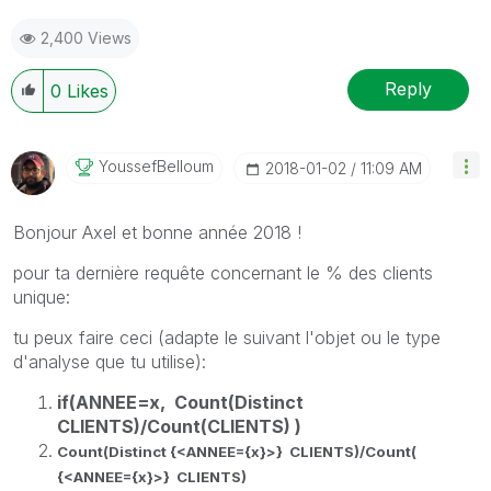
2,400 Views
Reply
0
Likes
YoussefBelloum
‎2018-01-02
11:09 AM
Bonjour Axel et bonne année 2018 !
pour ta dernière requête concernant le % des clients
unique:
tu peux faire ceci (adapte le suivant l'objet ou le type
d'analyse que tu utilise):
if(ANNEE=x, Count(Distinct
CLIENTS)/Count(CLIENTS) )
Count(Distinct
{<ANNEE={x}>}
CLIENTS)/Count(
{<ANNEE={x}>} CLIENTS)