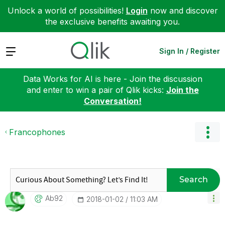
Unlock a world of possibilities!
Login
now and discover
the exclusive benefits awaiting you.
Expand
Sign In / Register
Data Works for AI is here - Join the discussion
and enter to win a pair of Qlik kicks:
Join the
Conversation!
Francophones
Search
Ab92
‎2018-01-02
11:03 AM