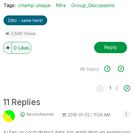
Tags:
champ unique
filtre
Group_Discussions
Ditto - same here!
2,840 Views
Reply
0
Likes
All topics
1
2
11 Replies
Kevinchevrier
‎2018-01-02
11:06 AM
‌tu fais un court distinct dans ton application en expression