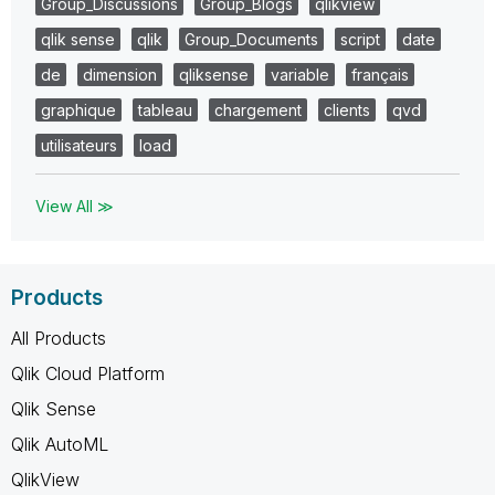
Group_Discussions
Group_Blogs
qlikview
qlik sense
qlik
Group_Documents
script
date
de
dimension
qliksense
variable
français
graphique
tableau
chargement
clients
qvd
utilisateurs
load
View All ≫
Products
All Products
Qlik Cloud Platform
Qlik Sense
Qlik AutoML
QlikView