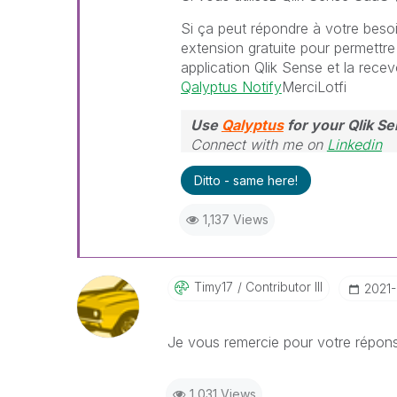
Si ça peut répondre à votre besoi
extension gratuite pour permettre 
application Qlik Sense et la rece
Qalyptus Notify
MerciLotfi
Use
Qalyptus
for your Qlik S
Connect with me on
Linkedin
Ditto - same here!
1,137 Views
Timy17
Contributor III
‎2021
Je vous remercie pour votre répo
1,031 Views