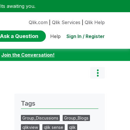
ts awaiting you.
Qlik.com
|
Qlik Services
|
Qlik Help
Ask a Question
Sign In / Register
Help
:
Join the Conversation!
Tags
Group_Discussions
Group_Blogs
qlikview
qlik sense
qlik