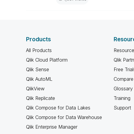
Products
Resour
All Products
Resource
Qlik Cloud Platform
Qlik Part
Qlik Sense
Free Trial
Qlik AutoML
Compare 
QlikView
Glossary
Qlik Replicate
Training
Qlik Compose for Data Lakes
Support
Qlik Compose for Data Warehouse
Qlik Enterprise Manager