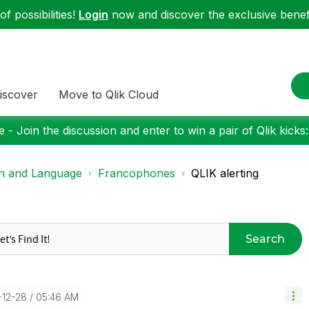
f possibilities!
Login
now and discover the exclusive benefi
iscover
Move to Qlik Cloud
 - Join the discussion and enter to win a pair of Qlik kicks
on and Language
Francophones
QLIK alerting
Search
-12-28
05:46 AM