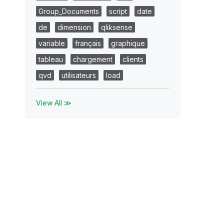
Group_Documents
script
date
de
dimension
qliksense
variable
français
graphique
tableau
chargement
clients
qvd
utilisateurs
load
View All ≫