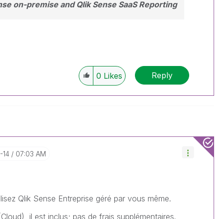
ense on-premise and Qlik Sense SaaS Reporting
Reply
0
Likes
-14
07:03 AM
tilisez Qlik Sense Entreprise géré par vous même.
Cloud), il est inclus; pas de frais supplémentaires.