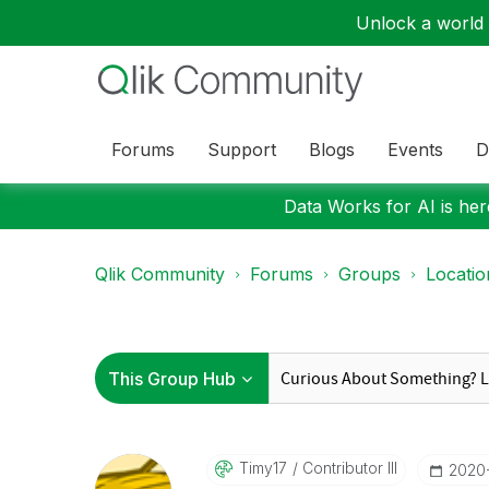
Unlock a world o
Forums
Support
Blogs
Events
D
Data Works for AI is here
Qlik Community
Forums
Groups
Locati
Timy17
Contributor III
‎2020