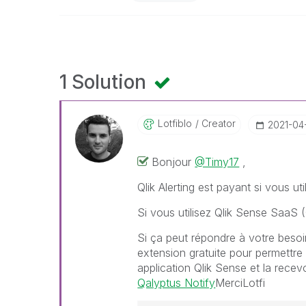
1 Solution
Lotfiblo
Creator
‎2021-04
Bonjour
@Timy17
,
Qlik Alerting est payant si vous u
Si vous utilisez Qlik Sense SaaS (C
Si ça peut répondre à votre besoi
extension gratuite pour permettre 
application Qlik Sense et la rece
Qalyptus Notify
MerciLotfi