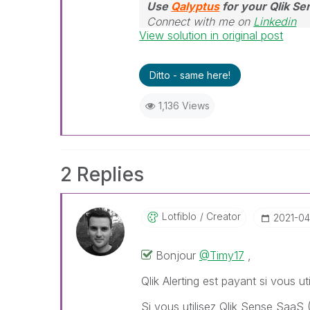
Use
Qalyptus
for your Qlik S
Connect with me on
Linkedin
View solution in original post
Ditto - same here!
1,136 Views
2 Replies
Lotfiblo
Creator
‎2021-04
Bonjour
@Timy17
,
Qlik Alerting est payant si vous u
Si vous utilisez Qlik Sense SaaS (