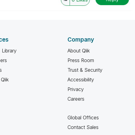
ces
Company
 Library
About Qlik
ners
Press Room
s
Trust & Security
Qlik
Accessibility
Privacy
Careers
Global Offices
Contact Sales