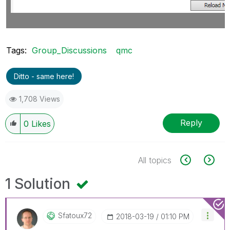
Tags:
Group_Discussions
qmc
Ditto - same here!
1,708 Views
Reply
0
Likes
All topics
1 Solution
Sfatoux72
‎2018-03-19
01:10 PM