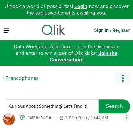
Unlock a world of possibilities!
Login
now and discover
the exclusive benefits awaiting you.
Expand
Sign In / Register
Data Works for AI is here - Join the discussion
and enter to win a pair of Qlik kicks:
Join the
Conversation!
Francophones
Search
Imanekhoma
‎2018-03-19
10:44 AM