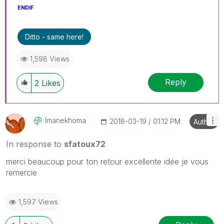
ENDIF
Ditto - same here!
1,598 Views
Reply
2
Likes
Imanekhoma
‎2018-03-19
01:12 PM
Author
In response to
sfatoux72
merci beaucoup pour ton retour excellente idée je vous
remercie
1,597 Views