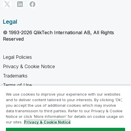
Legal
© 1993-2026 QlikTech International AB, All Rights
Reserved
Legal Policies
Privacy & Cookie Notice
Trademarks
Terms of Use
Legal Agreements
We use cookies to improve your experience with our websites
and to deliver content tailored to your interests. By clicking ‘Ok’,
Product Terms
you accept the use of additional cookies which may involve
data transmission to third parties. Refer to our Privacy & Cookie
Do not share my info
Notice or click ‘More Information’ for details on cookie usage on
our sites.
Privacy & Cookie Notice