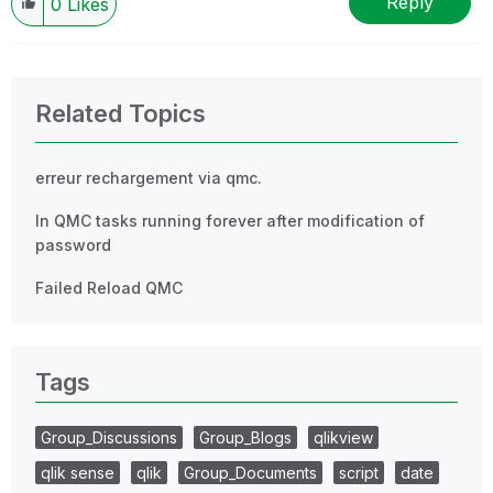
Reply
0
Likes
Related Topics
erreur rechargement via qmc.
In QMC tasks running forever after modification of
password
Failed Reload QMC
Tags
Group_Discussions
Group_Blogs
qlikview
qlik sense
qlik
Group_Documents
script
date