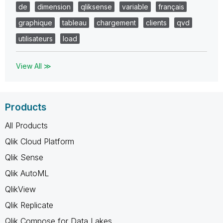
de
dimension
qliksense
variable
français
graphique
tableau
chargement
clients
qvd
utilisateurs
load
View All ≫
Products
All Products
Qlik Cloud Platform
Qlik Sense
Qlik AutoML
QlikView
Qlik Replicate
Qlik Compose for Data Lakes