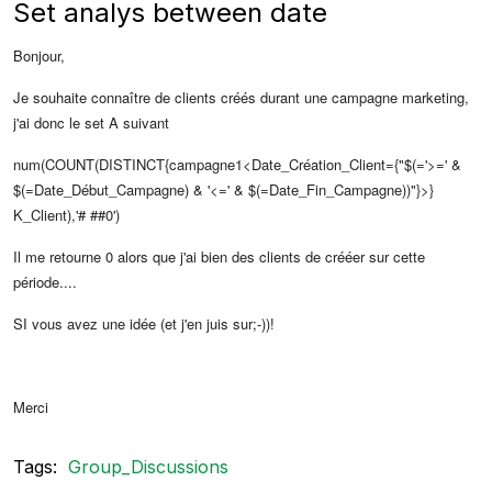
Set analys between date
Bonjour,
Je souhaite connaître de clients créés durant une campagne marketing,
j'ai donc le set A suivant
num(COUNT(DISTINCT{campagne1<Date_Création_Client={"$(='>=' &
$(=Date_Début_Campagne) & '<=' & $(=Date_Fin_Campagne))"}>}
K_Client),'# ##0')
Il me retourne 0 alors que j'ai bien des clients de crééer sur cette
période....
SI vous avez une idée (et j'en juis sur;-))!
Merci
Tags:
Group_Discussions