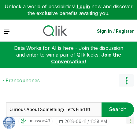
Unlock a world of possibilities!
Login
now and discover
the exclusive benefits awaiting you.
Expand
Sign In / Register
Data Works for AI is here - Join the discussion
and enter to win a pair of Qlik kicks:
Join the
Conversation!
Francophones
Search
Lmasson43
‎2018-06-11
11:38 AM