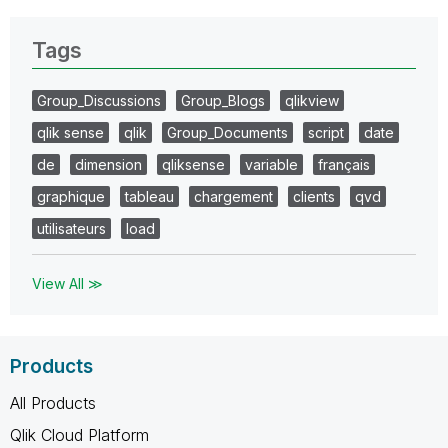
Tags
Group_Discussions
Group_Blogs
qlikview
qlik sense
qlik
Group_Documents
script
date
de
dimension
qliksense
variable
français
graphique
tableau
chargement
clients
qvd
utilisateurs
load
View All ≫
Products
All Products
Qlik Cloud Platform