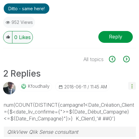
Ditto - same here!
952 Views
Reply
0
Likes
All topics
2 Replies
Kfoudhaily
‎2018-06-11
11:45 AM
num(COUNT(DISTINCT{campagne1<Date_Création_Client
={$<date_liv_confirme={">=$(Date_Début_Campagne)
<=$(Date_Fin_Campagne)"}>} K_Client),'# ##0')
QlikView Qlik Sense consultant