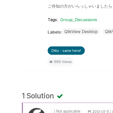
ご存知の方がいらっしゃいましたら
Tags:
Group_Discussions
QlikView Desktop
Qli
Labels
Ditto - same here!
669 Views
1 Solution
Not applicable
‎2013-01-11