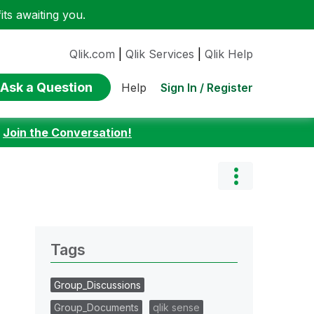
ts awaiting you.
Qlik.com
|
Qlik Services
|
Qlik Help
Ask a Question
Sign In / Register
Help
:
Join the Conversation!
Tags
Group_Discussions
Group_Documents
qlik sense