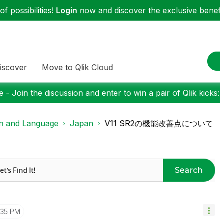
f possibilities!
Login
now and discover the exclusive benefi
iscover
Move to Qlik Cloud
 - Join the discussion and enter to win a pair of Qlik kicks
on and Language
Japan
V11 SR2の機能改善点について
Search
1:35 PM