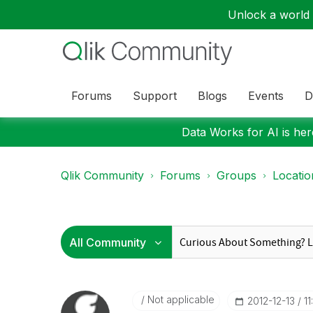
Unlock a world o
Forums
Support
Blogs
Events
D
Data Works for AI is here
Qlik Community
Forums
Groups
Locati
Not applicable
‎2012-12-13
1