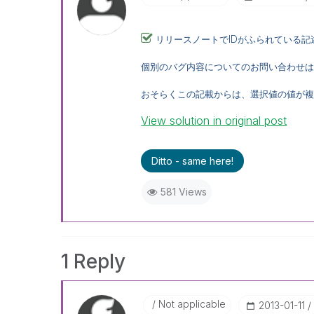
ID
リリースノートで
がふられている記
個別のバグ内容についてのお問い合わせは、Q
おそらくこの記載からは、選択値の値が
View solution in original post
Ditto - same here!
581 Views
1 Reply
Not applicable
‎2013-01-11