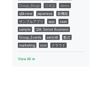
Group_Blogs
日本語
demo
qlikview
japanese
新機能
サンプルアプリ
app
saas
sample
Qlik Sense Business
Group_Events
set分析
数式
marketing
scm
クラウド
View All ≫