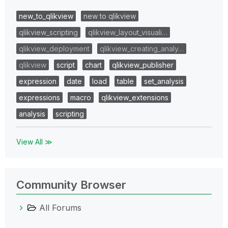
new_to_qlikview
new to qlikview
qlikview_scripting
qlikview_layout_visuali…
qlikview_deployment
qlikview_creating_analy…
qlikview
script
chart
qlikview_publisher
expression
date
load
table
set_analysis
expressions
macro
qlikview_extensions
analysis
scripting
View All ≫
Community Browser
All Forums