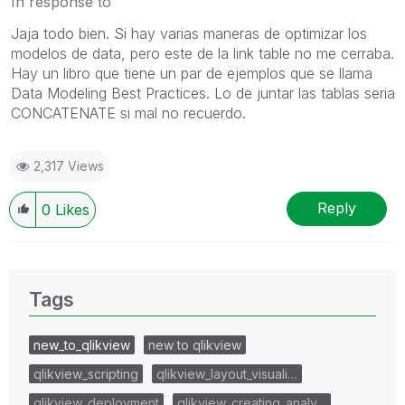
In response to
Jaja todo bien. Si hay varias maneras de optimizar los
modelos de data, pero este de la link table no me cerraba.
Hay un libro que tiene un par de ejemplos que se llama
Data Modeling Best Practices. Lo de juntar las tablas seria
CONCATENATE si mal no recuerdo.
2,317 Views
Reply
0
Likes
Tags
new_to_qlikview
new to qlikview
qlikview_scripting
qlikview_layout_visuali…
qlikview_deployment
qlikview_creating_analy…