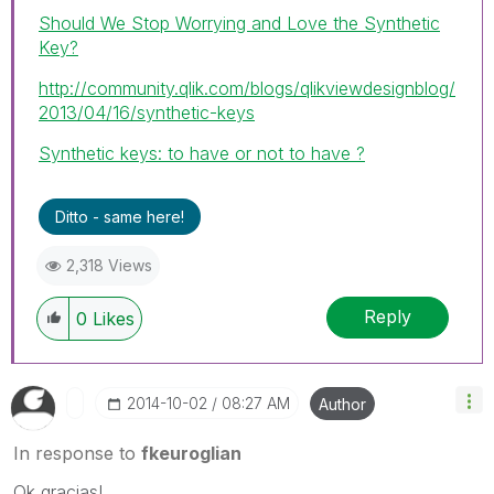
Should We Stop Worrying and Love the Synthetic
Key?
http://community.qlik.com/blogs/qlikviewdesignblog/
2013/04/16/synthetic-keys
Synthetic keys: to have or not to have ?
Ditto - same here!
2,318 Views
Reply
0
Likes
‎2014-10-02
08:27 AM
Author
In response to
fkeuroglian
Ok gracias!