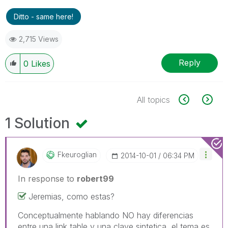
Ditto - same here!
2,715 Views
Reply
0
Likes
All topics
1 Solution
Fkeuroglian
‎2014-10-01
06:34 PM
In response to
robert99
Jeremias, como estas?
Conceptualmente hablando NO hay diferencias
entre una link table y una clave sintetica, el tema es