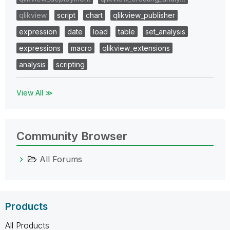
qlikview
script
chart
qlikview_publisher
expression
date
load
table
set_analysis
expressions
macro
qlikview_extensions
analysis
scripting
View All ≫
Community Browser
All Forums
Products
All Products