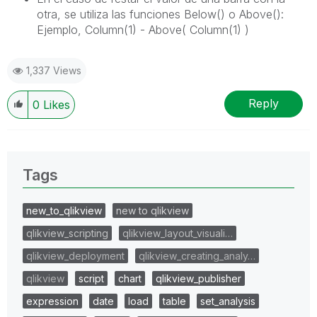
otra, se utiliza las funciones Below() o Above():
Ejemplo, Column(1) - Above( Column(1) )
1,337 Views
Reply
0
Likes
Tags
new_to_qlikview
new to qlikview
qlikview_scripting
qlikview_layout_visuali…
qlikview_deployment
qlikview_creating_analy…
qlikview
script
chart
qlikview_publisher
expression
date
load
table
set_analysis