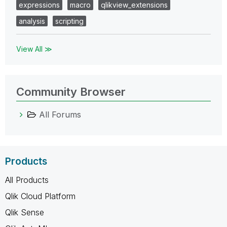
expressions
macro
qlikview_extensions
analysis
scripting
View All ≫
Community Browser
All Forums
Products
All Products
Qlik Cloud Platform
Qlik Sense