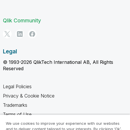
Qlik Community
Legal
© 1993-2026 QlikTech International AB, All Rights
Reserved
Legal Policies
Privacy & Cookie Notice
Trademarks
Terms of Use
Legal Agreements
We use cookies to improve your experience with our websites
and to deliver content tailored to your interests. By clicking ‘Ok’,