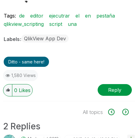
Tags:
de
editor
ejecutrar
el
en
pestaña
qlikview_scripting
script
una
QlikView App Dev
Labels
Ditto - same here!
1,580 Views
Reply
0
Likes
All topics
2 Replies