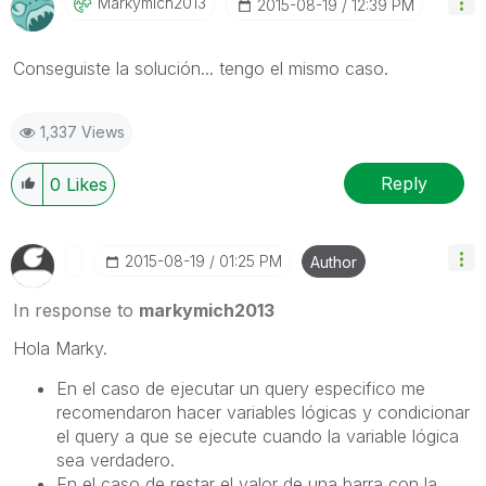
Markymich2013
‎2015-08-19
12:39 PM
Conseguiste la solución... tengo el mismo caso.
1,337 Views
Reply
0
Likes
‎2015-08-19
01:25 PM
Author
In response to
markymich2013
Hola Marky.
En el caso de ejecutar un query especifico me
recomendaron hacer variables lógicas y condicionar
el query a que se ejecute cuando la variable lógica
sea verdadero.
En el caso de restar el valor de una barra con la