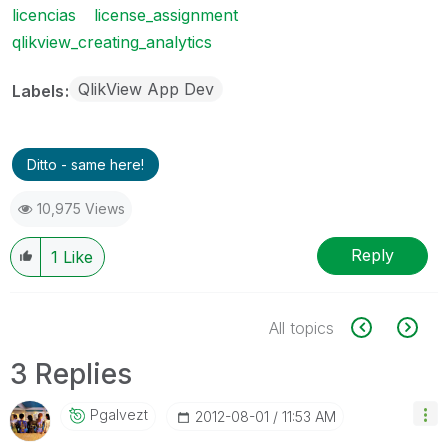
licencias
license_assignment
qlikview_creating_analytics
QlikView App Dev
Labels
Ditto - same here!
10,975 Views
Reply
1
Like
All topics
3 Replies
Pgalvezt
‎2012-08-01
11:53 AM