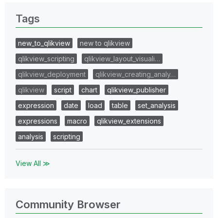
Tags
new_to_qlikview
new to qlikview
qlikview_scripting
qlikview_layout_visuali…
qlikview_deployment
qlikview_creating_analy…
qlikview
script
chart
qlikview_publisher
expression
date
load
table
set_analysis
expressions
macro
qlikview_extensions
analysis
scripting
View All ≫
Community Browser