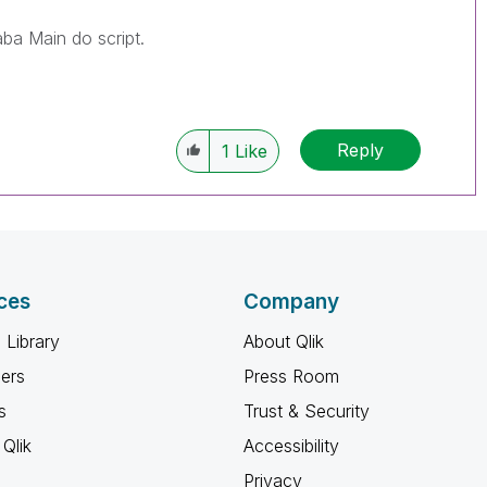
aba Main do script.
Reply
1
Like
ces
Company
 Library
About Qlik
ners
Press Room
s
Trust & Security
Qlik
Accessibility
Privacy