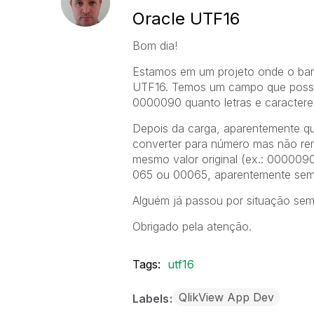
Oracle UTF16
Bom dia!
Estamos em um projeto onde o banc
UTF16. Temos um campo que possui
0000090 quanto letras e caracteres
Depois da carga, aparentemente qu
converter para número mas não re
mesmo valor original (ex.: 0000090
065 ou 00065, aparentemente sem m
Alguém já passou por situação sem
Obrigado pela atenção.
Tags:
utf16
QlikView App Dev
Labels