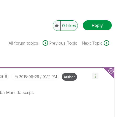
Reply
0
Likes
All forum topics
Previous Topic
Next Topic
r III
‎2015-06-29
01:12 PM
Author
aba Main do script.