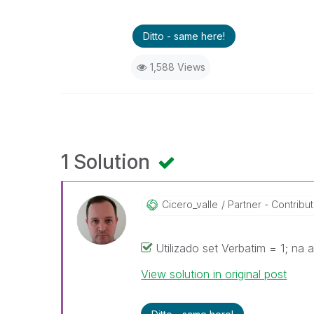
Ditto - same here!
1,588 Views
1 Solution
Cicero_valle
Partner - Contributo
Utilizado set Verbatim = 1; na 
View solution in original post