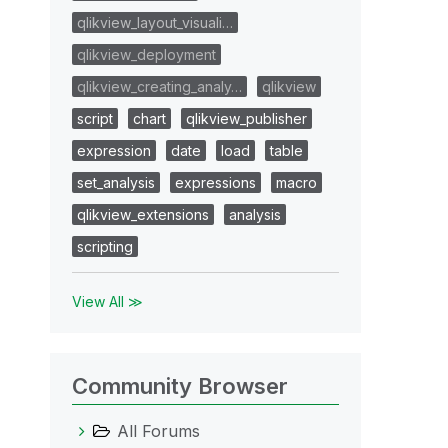
qlikview_layout_visuali…
qlikview_deployment
qlikview_creating_analy…
qlikview
script
chart
qlikview_publisher
expression
date
load
table
set_analysis
expressions
macro
qlikview_extensions
analysis
scripting
View All ≫
Community Browser
All Forums