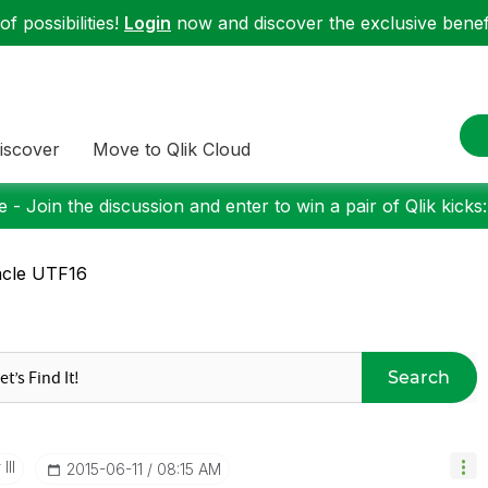
f possibilities!
Login
now and discover the exclusive benefi
iscover
Move to Qlik Cloud
 - Join the discussion and enter to win a pair of Qlik kicks
acle UTF16
Search
III
‎2015-06-11
08:15 AM