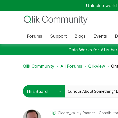
Unlock a world o
Forums
Support
Blogs
Events
D
Data Works for AI is here
Qlik Community
All Forums
QlikView
Or
Cicero_valle
Partner - Contributor 