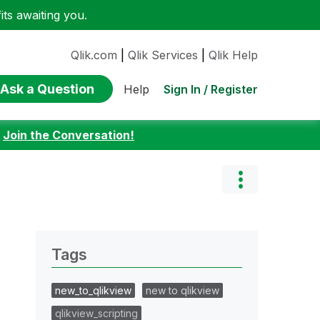
ts awaiting you.
Qlik.com
|
Qlik Services
|
Qlik Help
Ask a Question
Sign In / Register
Help
:
Join the Conversation!
Tags
new_to_qlikview
new to qlikview
qlikview_scripting