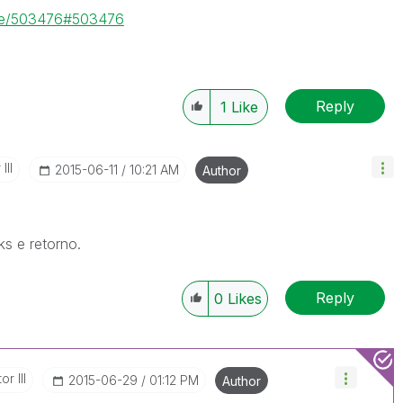
age/503476#503476
Reply
1
Like
III
‎2015-06-11
10:21 AM
Author
ks e retorno.
Reply
0
Likes
r III
‎2015-06-29
01:12 PM
Author