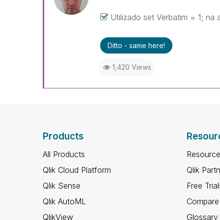
Utilizado set Verbatim = 1; na 
Ditto - same here!
1,420 Views
Products
Resour
All Products
Resource
Qlik Cloud Platform
Qlik Part
Qlik Sense
Free Trial
Qlik AutoML
Compare 
QlikView
Glossary