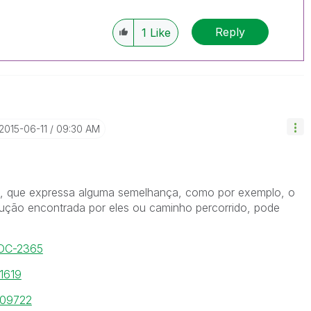
Reply
1
Like
‎2015-06-11
09:30 AM
ixo, que expressa alguma semelhança, como por exemplo, o
ução encontrada por eles ou caminho percorrido, pode
DOC-2365
11619
/109722