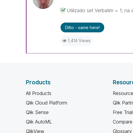
Utilizado set Verbatim = 1; na 
Ditto - same here!
1,414 Views
Products
Resour
All Products
Resource
Qlik Cloud Platform
Qlik Part
Qlik Sense
Free Trial
Qlik AutoML
Compare 
QlikView
Glossary