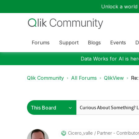
Unlock a world o
Forums
Support
Blogs
Events
D
Data Works for AI is here
Qlik Community
All Forums
QlikView
Re:
Cicero_valle
Partner - Contributor 