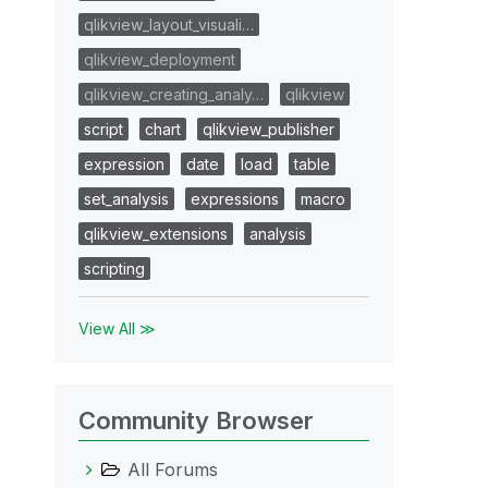
qlikview_layout_visuali…
qlikview_deployment
qlikview_creating_analy…
qlikview
script
chart
qlikview_publisher
expression
date
load
table
set_analysis
expressions
macro
qlikview_extensions
analysis
scripting
View All ≫
Community Browser
All Forums