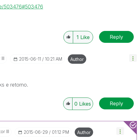
age/503476#503476
Reply
1
Like
III
‎2015-06-11
10:21 AM
Author
ks e retorno.
Reply
0
Likes
r III
‎2015-06-29
01:12 PM
Author