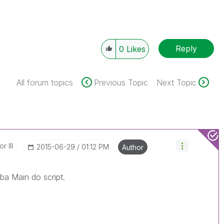
Reply
0
Likes
All forum topics
Previous Topic
Next Topic
r III
‎2015-06-29
01:12 PM
Author
aba Main do script.