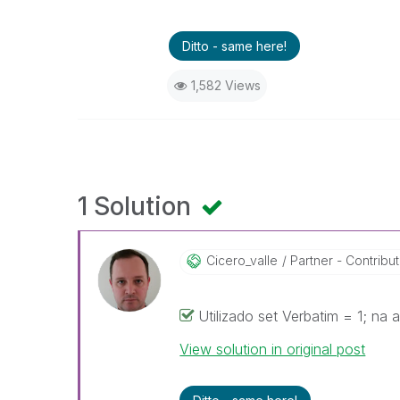
Ditto - same here!
1,582 Views
1 Solution
Cicero_valle
Partner - Contributo
Utilizado set Verbatim = 1; na 
View solution in original post