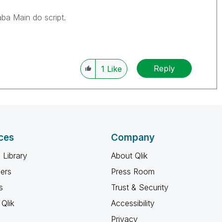
aba Main do script.
Reply
1
Like
ces
Company
 Library
About Qlik
ners
Press Room
s
Trust & Security
Qlik
Accessibility
Privacy