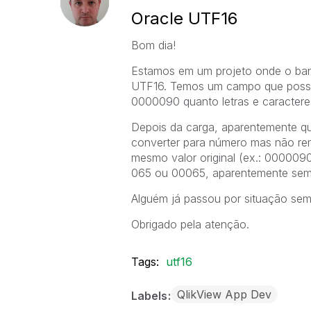
Oracle UTF16
Bom dia!
Estamos em um projeto onde o banc
UTF16. Temos um campo que possui
0000090 quanto letras e caracteres
Depois da carga, aparentemente qu
converter para número mas não re
mesmo valor original (ex.: 0000090
065 ou 00065, aparentemente sem m
Alguém já passou por situação sem
Obrigado pela atenção.
Tags:
utf16
QlikView App Dev
Labels