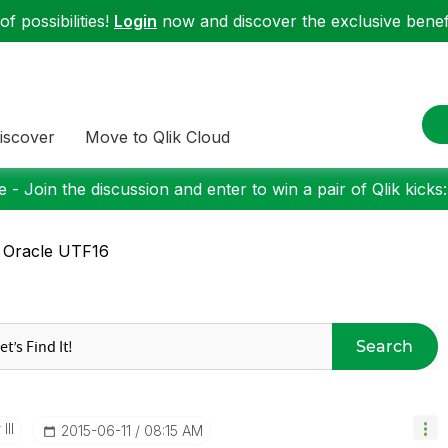
f possibilities!
Login
now and discover the exclusive benefi
iscover
Move to Qlik Cloud
 - Join the discussion and enter to win a pair of Qlik kicks
 Oracle UTF16
Search
III
‎2015-06-11
08:15 AM