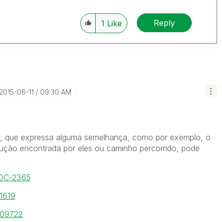
Reply
1
Like
‎2015-06-11
09:30 AM
ixo, que expressa alguma semelhança, como por exemplo, o
ução encontrada por eles ou caminho percorrido, pode
DOC-2365
11619
/109722