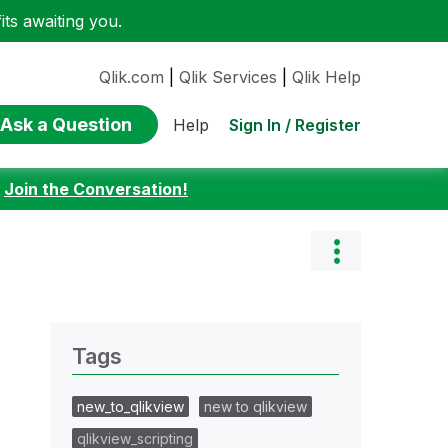
ts awaiting you.
Qlik.com
|
Qlik Services
|
Qlik Help
Ask a Question
Sign In / Register
Help
:
Join the Conversation!
Tags
new_to_qlikview
new to qlikview
qlikview_scripting