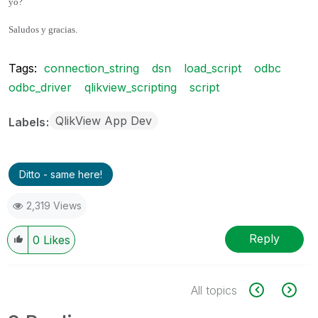
yo?
Saludos y gracias.
Tags:
connection_string
dsn
load_script
odbc
odbc_driver
qlikview_scripting
script
QlikView App Dev
Labels
Ditto - same here!
2,319 Views
Reply
0
Likes
All topics