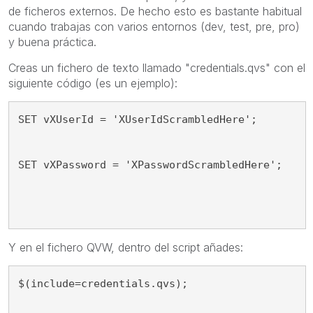
de ficheros externos. De hecho esto es bastante habitual
cuando trabajas con varios entornos (dev, test, pre, pro)
y buena práctica.
Creas un fichero de texto llamado "credentials.qvs" con el
siguiente código (es un ejemplo):
SET vXUserId = 'XUserIdScrambledHere';
SET vXPassword = 'XPasswordScrambledHere';
Y en el fichero QVW, dentro del script añades:
$(include=credentials.qvs);