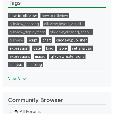
Tags
new_to_qlikview
new to qlikview
qlikview_scripting
qlikview_layout_visuali…
qlikview_deployment
qlikview_creating_analy…
qlikview
script
chart
qlikview_publisher
expression
date
load
table
set_analysis
expressions
macro
qlikview_extensions
analysis
scripting
View All ≫
Community Browser
All Forums