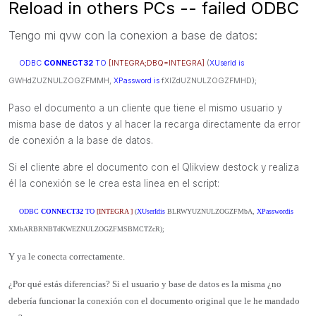
Reload in others PCs -- failed ODBC
Tengo mi qvw con la conexion a base de datos:
ODBC
CONNECT32
TO
[INTEGRA;DBQ=INTEGRA]
(
XUserId
is
GWHdZUZNULZOGZFMMH,
XPassword
is
fXIZdUZNULZOGZFMHD);
Paso el documento a un cliente que tiene el mismo usuario y
misma base de datos y al hacer la recarga directamente da error
de conexión a la base de datos.
Si el cliente abre el documento con el Qlikview destock y realiza
él la conexión se le crea esta linea en el script:
ODBC
CONNECT32
TO
[INTEGRA ]
(
XUserId
is
BLRWYUZNULZOGZFMbA,
XPassword
is
XMbARBRNBTdKWEZNULZOGZFMSBMCTZcR);
Y ya le conecta correctamente.
¿Por qué estás diferencias? Si el usuario y base de datos es la misma ¿no
debería funcionar la conexión con el documento original que le he mandado