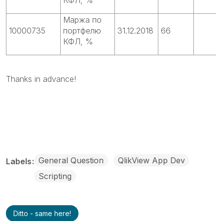
Маржа по
10000735
портфелю
31.12.2018
66
КФЛ, %
Thanks in advance!
General Question
QlikView App Dev
Labels
Scripting
Ditto - same here!