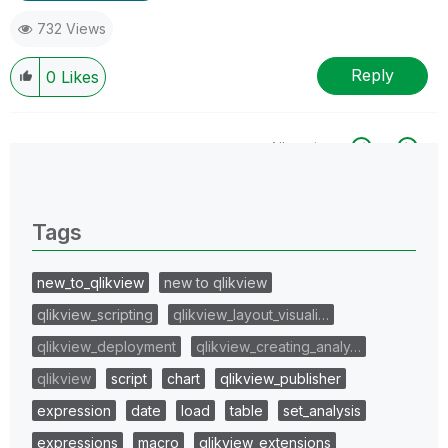
732 Views
Reply
0
Likes
All topics
0 Replies
Tags
new_to_qlikview
new to qlikview
qlikview_scripting
qlikview_layout_visuali…
qlikview_deployment
qlikview_creating_analy…
qlikview
script
chart
qlikview_publisher
expression
date
load
table
set_analysis
expressions
macro
qlikview_extensions