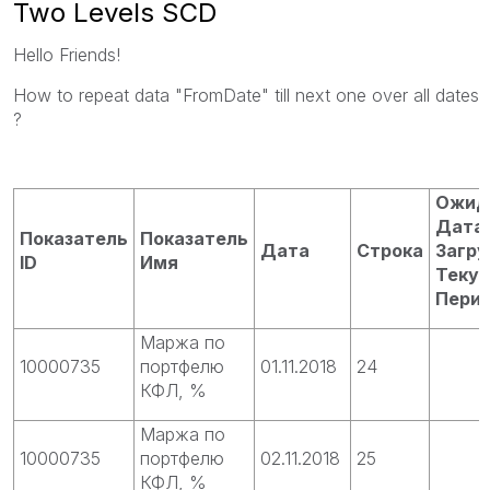
Two Levels SCD
Hello Friends!
How to repeat data "FromDate" till next one over all dates
?
Ожид
Дата
Показатель
Показатель
Дата
Строка
Загру
ID
Имя
Теку
Пери
Маржа по
10000735
портфелю
01.11.2018
24
КФЛ, %
Маржа по
10000735
портфелю
02.11.2018
25
КФЛ, %