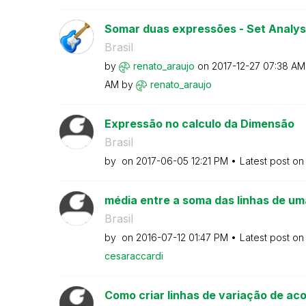
Somar duas expressões - Set Analys
Brasil
by
renato_araujo
on
‎2017-12-27
07:38 AM
AM
by
renato_araujo
Expressão no calculo da Dimensão
Brasil
by
on
‎2017-06-05
12:21 PM
Latest post o
média entre a soma das linhas de um
Brasil
by
on
‎2016-07-12
01:47 PM
Latest post o
cesaraccardi
Como criar linhas de variação de acor