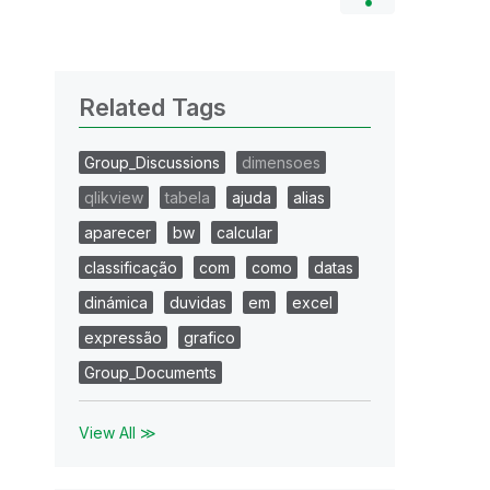
Related Tags
Group_Discussions
dimensoes
qlikview
tabela
ajuda
alias
aparecer
bw
calcular
classificação
com
como
datas
dinámica
duvidas
em
excel
expressão
grafico
Group_Documents
View All ≫