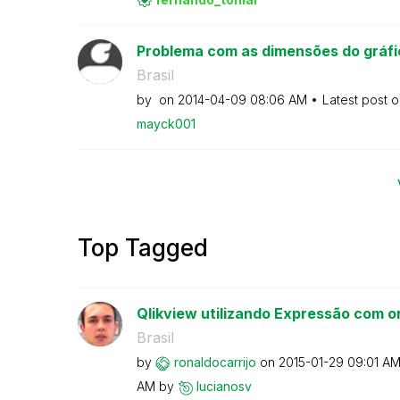
Problema com as dimensões do gráfi
Brasil
by
on
‎2014-04-09
08:06 AM
Latest post 
mayck001
Top Tagged
Qlikview utilizando Expressão com o
Brasil
by
ronaldocarrijo
on
‎2015-01-29
09:01 A
AM
by
lucianosv