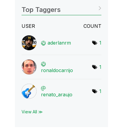
Top Taggers
USER
COUNT
aderlanrm
1
1
ronaldocarrijo
1
renato_araujo
View All ≫