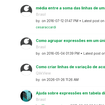
média entre a soma das linhas de um
Brasil
by
on
‎2016-07-12
01:47 PM
Latest post o
cesaraccardi
Como agrupar expressões em um úni
Brasil
by
on
‎2016-05-04
01:39 PM
Latest post o
Como criar linhas de variação de acor
QlikView
by
on
‎2026-01-26
11:26 AM
Ajuda sobre expressões em tabela d
Brasil