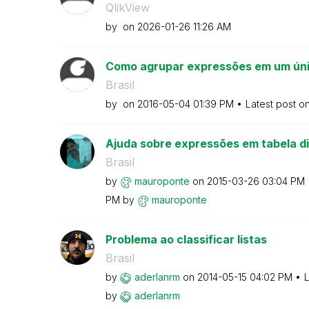
QlikView
by
on
‎2026-01-26
11:26 AM
Como agrupar expressões em um úni
Brasil
by
on
‎2016-05-04
01:39 PM
Latest post o
Ajuda sobre expressões em tabela d
Brasil
by
mauroponte
on
‎2015-03-26
03:04 PM
PM
by
mauroponte
Problema ao classificar listas
Brasil
by
aderlanrm
on
‎2014-05-15
04:02 PM
L
by
aderlanrm