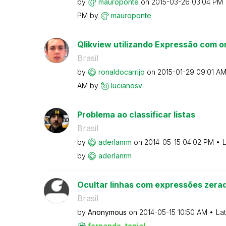
by
mauroponte
on
‎2015-03-26
03:04 PM
PM
by
mauroponte
Qlikview utilizando Expressão com o
Brasil
by
ronaldocarrijo
on
‎2015-01-29
09:01 A
AM
by
lucianosv
Problema ao classificar listas
Brasil
by
aderlanrm
on
‎2014-05-15
04:02 PM
L
by
aderlanrm
Ocultar linhas com expressões zera
Brasil
by
Anonymous
on
‎2014-05-15
10:50 AM
La
fernando_tonial