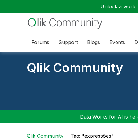
Unlock a world o
Forums
Support
Blogs
Events
D
Qlik Community
Data Works for AI is here
Qlik Community
Tag: "expressões"