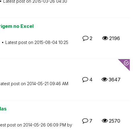
Latest post on
‎2015-03-26
04:30
rigem no Excel
2
2196
M
Latest post on
‎2015-08-04
10:25
4
3647
atest post on
‎2014-05-21
09:46 AM
das
7
2570
test post on
‎2014-05-26
06:09 PM
by