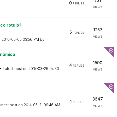
731
0
REPLIES
VIEWS
co rótulo?
1257
5
REPLIES
VIEWS
n
‎2016-05-05
03:56 PM
by
inâmica
1590
4
REPLIES
Latest post on
‎2015-03-26
04:30
VIEWS
3647
4
REPLIES
atest post on
‎2014-05-21
09:46 AM
VIEWS