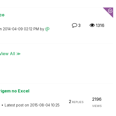
co
3
1316
on
‎2014-04-09
02:12 PM
by
View All ≫
rigem no Excel
2196
2
REPLIES
M
Latest post on
‎2015-08-04
10:25
VIEWS