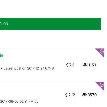
10-09
is
2
1153
Latest post on
‎2017-12-27
07:49
12
3570
n
‎2017-06-05
02:31 PM
by