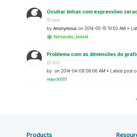
Ocultar linhas com expressões zera
Brasil
by
Anonymous
on
‎2014-05-15
10:50 AM
La
fernando_tonial
Problema com as dimensões do gráfi
Brasil
by
on
‎2014-04-09
08:06 AM
Latest post 
mayck001
Products
Resour