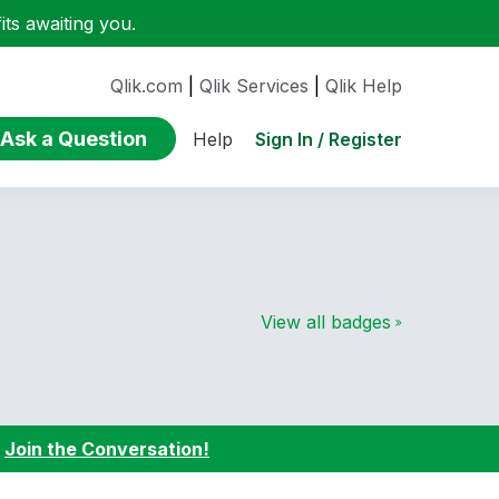
ts awaiting you.
Qlik.com
|
Qlik Services
|
Qlik Help
Ask a Question
Sign In / Register
Help
View all badges
:
Join the Conversation!