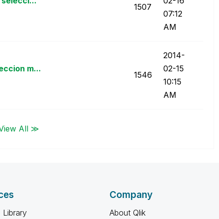
selecci...
02-16
1507
07:12
AM
‎2014-
eccion m...
02-15
1546
10:15
AM
View All ≫
ces
Company
 Library
About Qlik