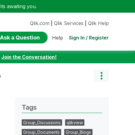
ts awaiting you.
Qlik.com
|
Qlik Services
|
Qlik Help
Ask a Question
Sign In / Register
Help
:
Join the Conversation!
s
Tags
Group_Discussions
qlikview
Group_Documents
Group_Blogs