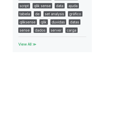
script
qlik sense
data
ajuda
tabela
de
set analysis
gráfico
qliksense
qlik
duvidas
datas
sense
dados
server
carga
View All ≫