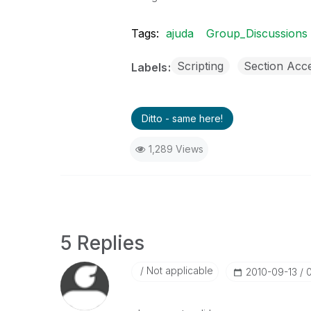
Tags:
ajuda
Group_Discussions
Scripting
Section Acc
Labels
Ditto - same here!
1,289 Views
5 Replies
Not applicable
‎2010-09-13