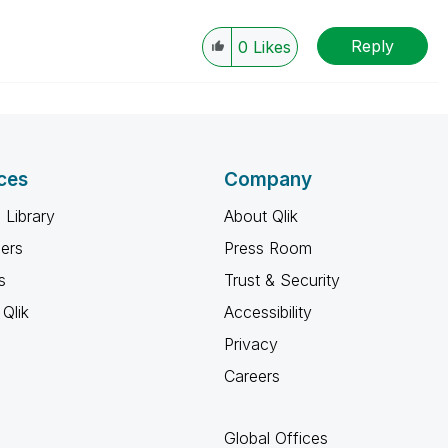
Reply
0
Likes
ces
Company
 Library
About Qlik
ners
Press Room
s
Trust & Security
Qlik
Accessibility
Privacy
Careers
Global Offices