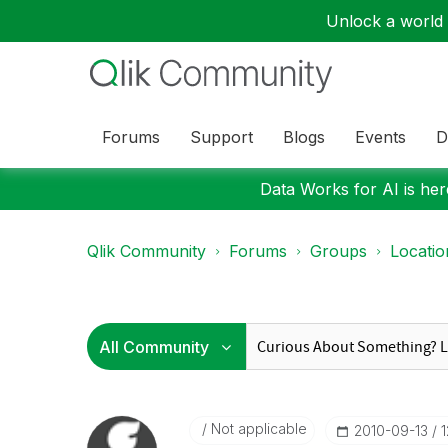
Unlock a world o
Forums
Support
Blogs
Events
D
Data Works for AI is here
Qlik Community
Forums
Groups
Locati
Not applicable
‎2010-09-13
1