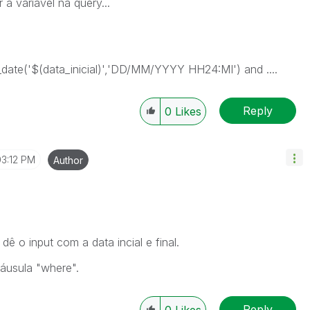
 a variavel na query...
date('$(data_inicial)','DD/MM/YYYY HH24:MI') and ....
Reply
0
Likes
03:12 PM
Author
ê o input com a data incial e final.
láusula "where".
Reply