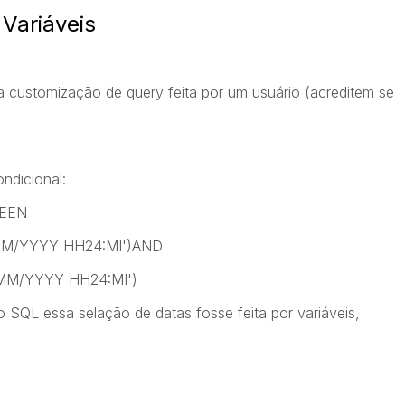
Variáveis
 customização de query feita por um usuário (acreditem se
ndicional:
EEN
/MM/YYYY HH24:MI')AND
/MM/YYYY HH24:MI')
o SQL essa selação de datas fosse feita por variáveis,