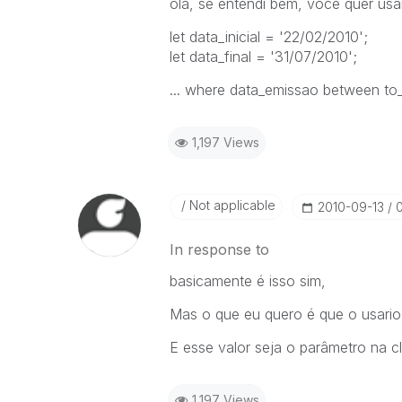
ola, se entendi bem, voce quer usar
let data_inicial = '22/02/2010';
let data_final = '31/07/2010';
... where data_emissao between to_
1,197 Views
Not applicable
‎2010-09-13
In response to
basicamente é isso sim,
Mas o que eu quero é que o usario d
E esse valor seja o parâmetro na c
1,197 Views