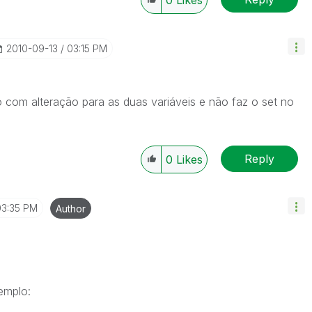
0
Likes
‎2010-09-13
03:15 PM
com alteração para as duas variáveis e não faz o set no
Reply
0
Likes
03:35 PM
Author
emplo: