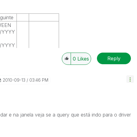
eguinte
WEEN
M/YYYY
M/YYYY
Reply
0
Likes
‎2010-09-13
03:46 PM
ar e na janela veja se a query que está indo para o driver