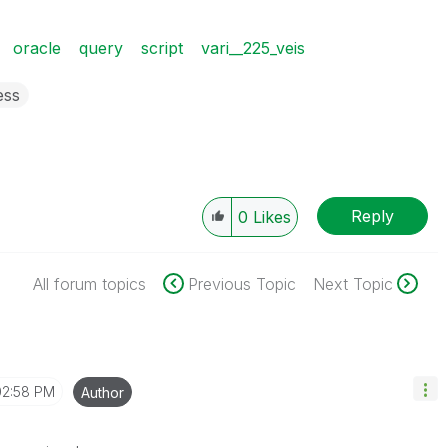
oracle
query
script
vari__225_veis
ess
Reply
0
Likes
All forum topics
Previous Topic
Next Topic
02:58 PM
Author