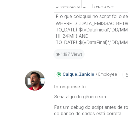
vDataInicial
=
01/09/2010
vDataFinal
=
15/09/2010
E o que coloquei no script foi o s
WHERE DT.DATA_EMISSAO BET
TO_DATE('$(vDataInicial','DD/M
HH24:MI') AND
TO_DATE('$(vDataFinal)','DD/M
HH24:MI')
1,197 Views
Está correto?
Caique_Zaniolo
Employee
In response to
Seria algo do gênero sim.
Faz um debug do script antes de rod
do banco de dados está correta.