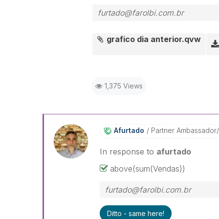
furtado@farolbi.com.br
grafico dia anterior.qvw
1,375 Views
Afurtado
Partner Ambassador
In response to
afurtado
above(sum(Vendas))
furtado@farolbi.com.br
Ditto - same here!