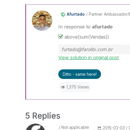
Afurtado
Partner Ambassador
In response to
afurtado
above(sum(Vendas))
furtado@farolbi.com.br
View solution in original post
Ditto - same here!
1,375 Views
5 Replies
Not applicable
‎2015-03-03