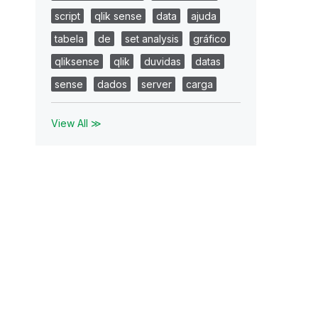
script
qlik sense
data
ajuda
tabela
de
set analysis
gráfico
qliksense
qlik
duvidas
datas
sense
dados
server
carga
View All ≫