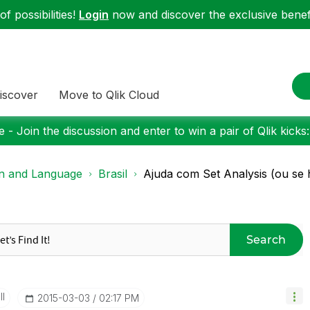
f possibilities!
Login
now and discover the exclusive benefi
iscover
Move to Qlik Cloud
 - Join the discussion and enter to win a pair of Qlik kicks
on and Language
Brasil
Ajuda com Set Analysis (ou se
Search
II
‎2015-03-03
02:17 PM