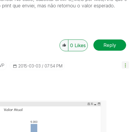
rint que enviei, mas não retornou o valor esperado.
Reply
0
Likes
VP
‎2015-03-03
07:54 PM