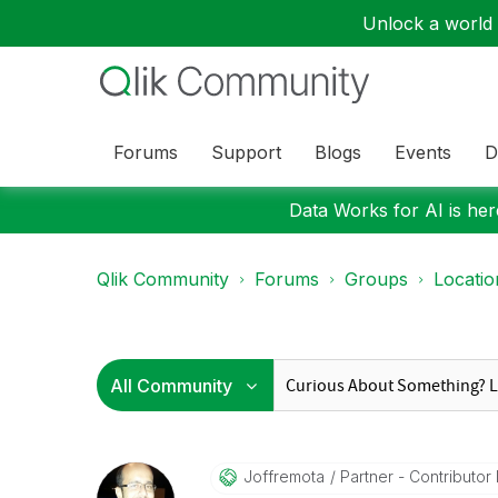
Unlock a world o
Forums
Support
Blogs
Events
D
Data Works for AI is here
Qlik Community
Forums
Groups
Locati
Joffremota
Partner - Contributor I