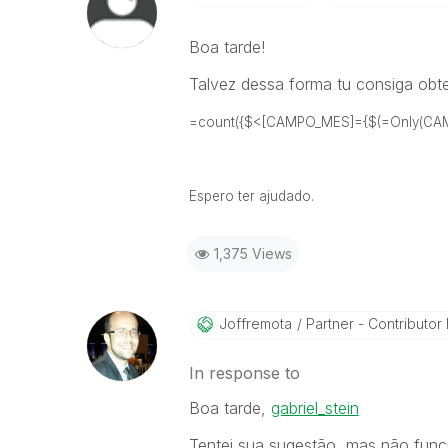
Boa tarde!
Talvez dessa forma tu consiga obt
=count({$<[CAMPO_MES]={$(=Only(CAM
Espero ter ajudado.
1,375 Views
Joffremota
Partner - Contributor I
In response to
Boa tarde,
gabriel_stein
Tentei sua sugestão, mas não fun