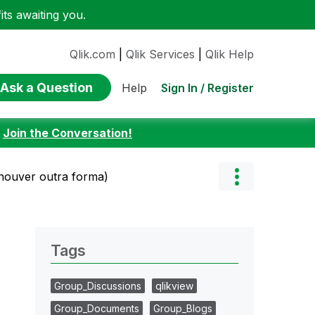
ts awaiting you.
Qlik.com
|
Qlik Services
|
Qlik Help
Ask a Question
Sign In / Register
Help
:
Join the Conversation!
 houver outra forma)
Tags
Group_Discussions
qlikview
Group_Documents
Group_Blogs