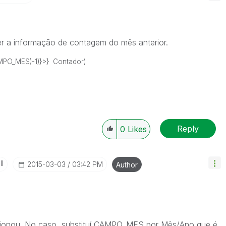
er a informação de contagem do mês anterior.
PO_MES)-1)}>} Contador)
Reply
0
Likes
II
‎2015-03-03
03:42 PM
Author
cionou. No caso, substituí CAMPO_MES por Mês/Ano que é