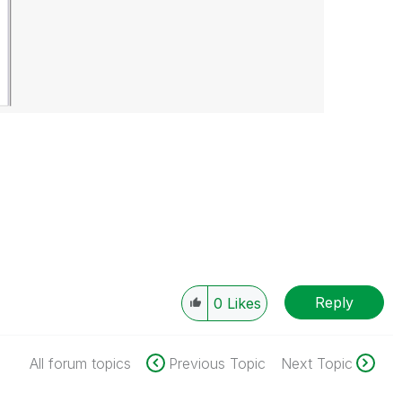
Reply
0
Likes
All forum topics
Previous Topic
Next Topic