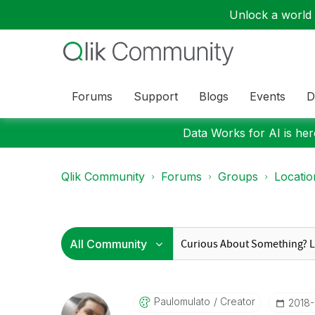
Unlock a world o
Forums
Support
Blogs
Events
D
Data Works for AI is here
Qlik Community
Forums
Groups
Locati
Paulomulato
Creator
‎2018