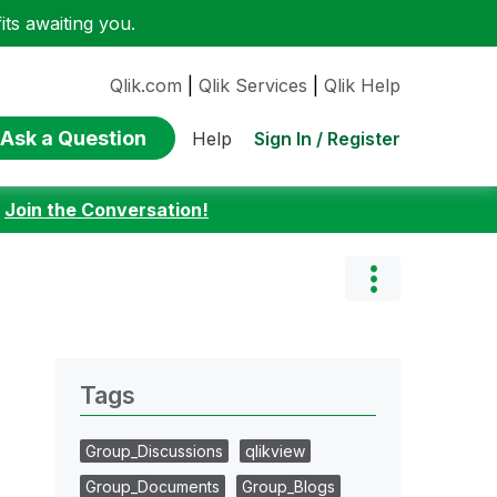
ts awaiting you.
Qlik.com
|
Qlik Services
|
Qlik Help
Ask a Question
Sign In / Register
Help
:
Join the Conversation!
Tags
Group_Discussions
qlikview
Group_Documents
Group_Blogs