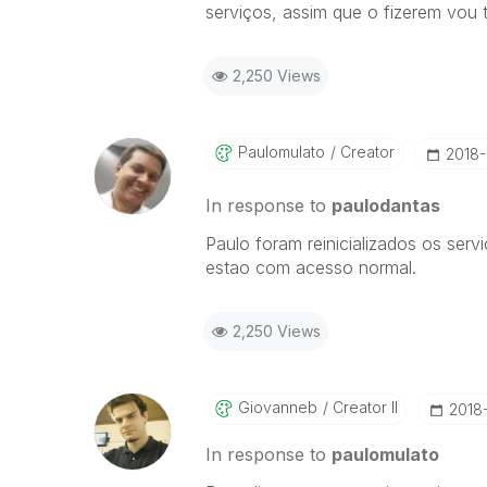
serviços, assim que o fizerem vou t
2,250 Views
Paulomulato
Creator
‎2018
In response to
paulodantas
Paulo foram reinicializados os ser
estao com acesso normal.
2,250 Views
Giovanneb
Creator II
‎201
In response to
paulomulato