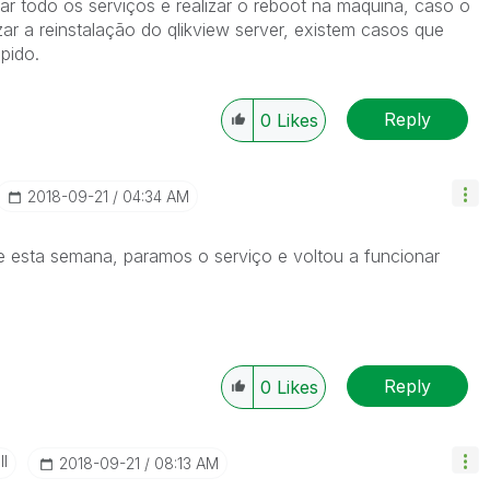
r todo os serviços e realizar o reboot na maquina, caso o
izar a reinstalação do qlikview server, existem casos que
pido.
Reply
0
Likes
‎2018-09-21
04:34 AM
e esta semana, paramos o serviço e voltou a funcionar
Reply
0
Likes
II
‎2018-09-21
08:13 AM