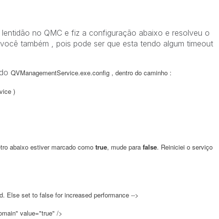
lentidão no QMC e fiz a configuração abaixo e resolveu o
 você também , pois pode ser que esta tendo algum timeout
ado
QVManagementService.exe.config , dentro do caminho :
vice )
etro abaixo estiver marcado como
true
, mude para
false
. Reiniciei o serviço
d. Else set to false for increased performance -->
in" value="true" />