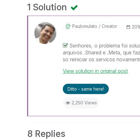
1 Solution
Paulomulato
Creator
‎20
Senhores, o problema foi sol
arquivos .Shared e .Meta, que faz
so reiniciar os servicos novament
View solution in original post
Ditto - same here!
2,250 Views
8 Replies