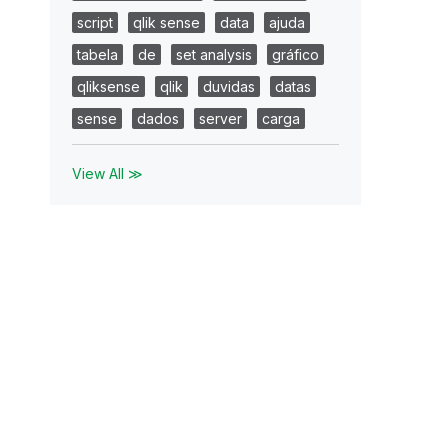
script
qlik sense
data
ajuda
tabela
de
set analysis
gráfico
qliksense
qlik
duvidas
datas
sense
dados
server
carga
View All ≫