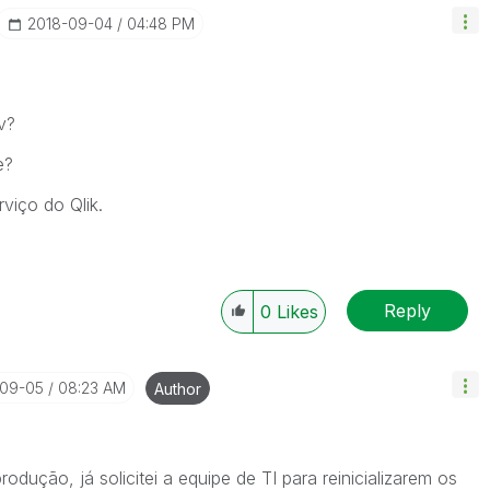
‎2018-09-04
04:48 PM
v?
e?
rviço do Qlik.
Reply
0
Likes
-09-05
08:23 AM
Author
odução, já solicitei a equipe de TI para reinicializarem os