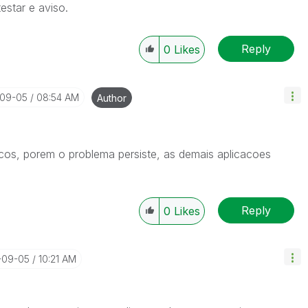
estar e aviso.
Reply
0
Likes
-09-05
08:54 AM
Author
vicos, porem o problema persiste, as demais aplicacoes
Reply
0
Likes
8-09-05
10:21 AM