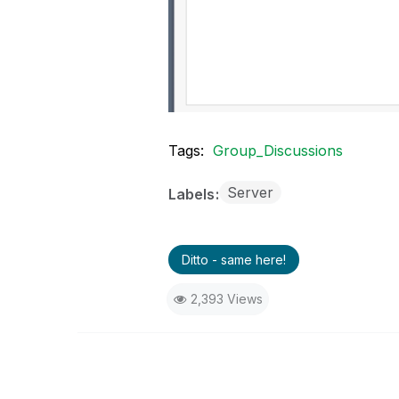
Tags:
Group_Discussions
Server
Labels
Ditto - same here!
2,393 Views