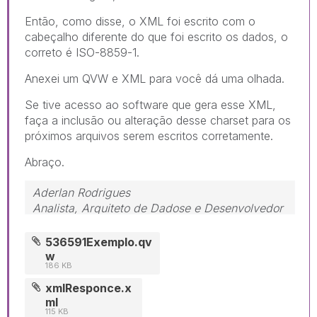
Então, como disse, o XML foi escrito com o
cabeçalho diferente do que foi escrito os dados, o
correto é ISO-8859-1.
Anexei um QVW e XML para você dá uma olhada.
Se tive acesso ao software que gera esse XML,
faça a inclusão ou alteração desse charset para os
próximos arquivos serem escritos corretamente.
Abraço.
Aderlan Rodrigues
Analista, Arquiteto de Dadose e Desenvolvedor
 (41) 9 9917-0869  www.BIdeAZ.com.br 
Youtube.com/bideaz 
536591Exemplo.qv
Instagram.com/bideaz.in
w
186 KB
"Nada é tão inútil quanto fazer eficientemente o
xmlResponce.x
que não deveria ser feito." (Peter Drucker)
ml
115 KB