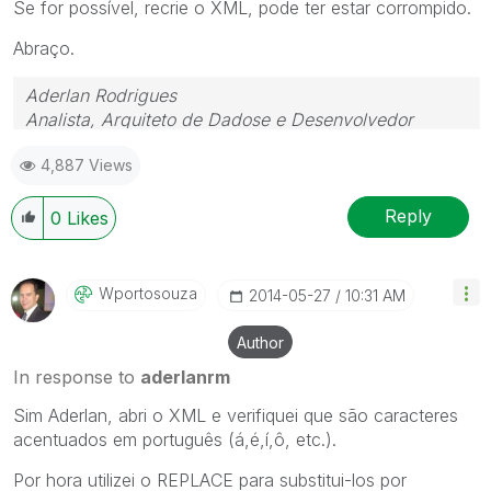
Se for possível, recrie o XML, pode ter estar corrompido.
Abraço.
Aderlan Rodrigues
Analista, Arquiteto de Dadose e Desenvolvedor
 (41) 9 9917-0869  www.BIdeAZ.com.br 
4,887 Views
Youtube.com/bideaz  Instagram.com/bideaz.in
"Nada é tão inútil quanto fazer eficientemente o que
Reply
0
Likes
não deveria ser feito." (Peter Drucker)
Wportosouza
‎2014-05-27
10:31 AM
Author
In response to
aderlanrm
Sim Aderlan, abri o XML e verifiquei que são caracteres
acentuados em português (á,é,í,ô, etc.).
Por hora utilizei o REPLACE para substitui-los por