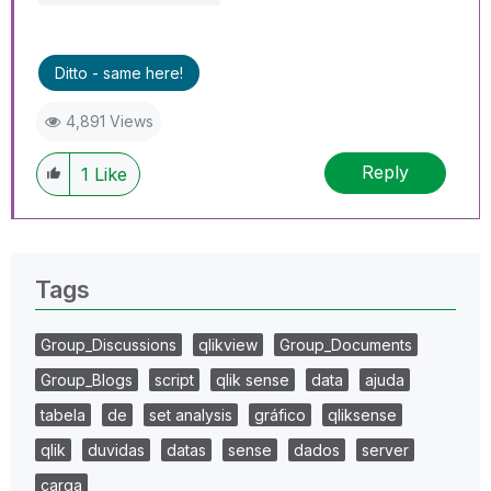
Ditto - same here!
4,891 Views
Reply
1
Like
Tags
Group_Discussions
qlikview
Group_Documents
Group_Blogs
script
qlik sense
data
ajuda
tabela
de
set analysis
gráfico
qliksense
qlik
duvidas
datas
sense
dados
server
carga