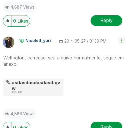
 (41) 9 9917-0869  www.BIdeAZ.com.br 
4,887 Views
Youtube.com/bideaz  Instagram.com/bideaz.in
"Nada é tão inútil quanto fazer eficientemente o que
Reply
0
Likes
não deveria ser feito." (Peter Drucker)
Nicolett_yuri
‎2014-05-27
01:39 PM
Wellington, carreguei seu arquivo normalmente, segue em
anexo.
asdasdasdasdasd.qv
w
195 KB
4,886 Views
Reply
0
Likes