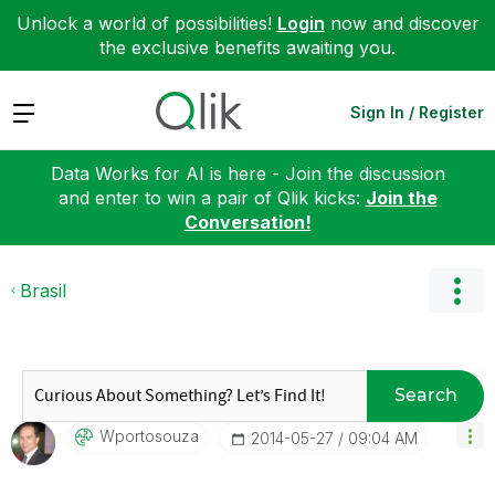
Unlock a world of possibilities!
Login
now and discover
the exclusive benefits awaiting you.
Expand
Sign In / Register
Data Works for AI is here - Join the discussion
and enter to win a pair of Qlik kicks:
Join the
Conversation!
Brasil
Search
Wportosouza
‎2014-05-27
09:04 AM