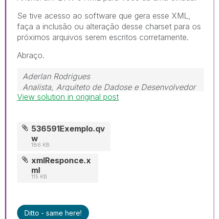
Se tive acesso ao software que gera esse XML,
faça a inclusão ou alteração desse charset para os
próximos arquivos serem escritos corretamente.
Abraço.
Aderlan Rodrigues
Analista, Arquiteto de Dadose e Desenvolvedor
View solution in original post
 (41) 9 9917-0869  www.BIdeAZ.com.br 
Youtube.com/bideaz 
Instagram.com/bideaz.in
536591Exemplo.qv
w
"Nada é tão inútil quanto fazer eficientemente o
186 KB
que não deveria ser feito." (Peter Drucker)
xmlResponce.x
ml
115 KB
Ditto - same here!