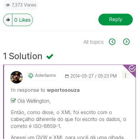
7,373 Views
Reply
0
Likes
All topics
1 Solution
Aderlanrm
‎2014-05-27
05:23 PM
In response to
wportosouza
Olá Wellington,
Então, como disse, o XML foi escrito com o
cabeçalho diferente do que foi escrito os dados, o
correto é ISO-8859-1.
Anexei um QVW e XML para você dá uma olhada.