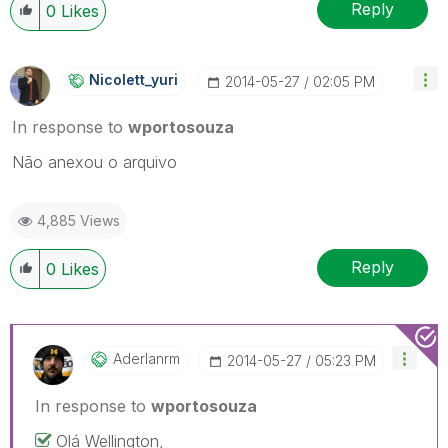
Reply
0
Likes
Nicolett_yuri
‎2014-05-27
02:05 PM
In response to
wportosouza
Não anexou o arquivo
4,885 Views
Reply
0
Likes
Aderlanrm
‎2014-05-27
05:23 PM
In response to
wportosouza
Olá Wellington,