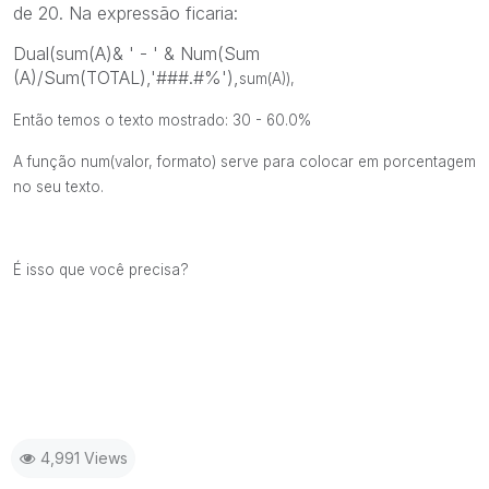
de 20. Na expressão ficaria:
Dual(sum(A)& ' - ' & Num(Sum
(A)/Sum(TOTAL),'###.#%'),
sum(A)),
Então temos o texto mostrado: 30 - 60.0%
A função num(valor, formato) serve para colocar em porcentagem
no seu texto.
É isso que você precisa?
4,991 Views