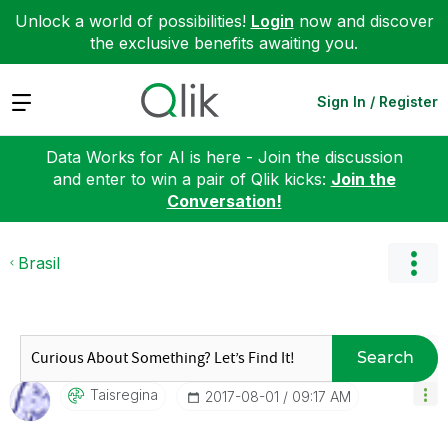
Unlock a world of possibilities!
Login
now and discover
the exclusive benefits awaiting you.
Expand
Sign In / Register
Data Works for AI is here - Join the discussion
and enter to win a pair of Qlik kicks:
Join the
Conversation!
Brasil
Search
Taisregina
‎2017-08-01
09:17 AM