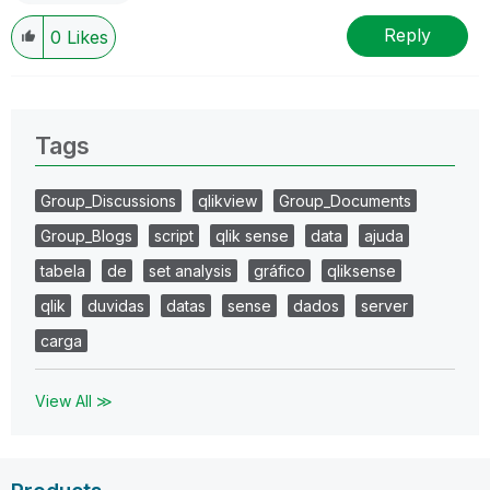
Reply
0
Likes
Tags
Group_Discussions
qlikview
Group_Documents
Group_Blogs
script
qlik sense
data
ajuda
tabela
de
set analysis
gráfico
qliksense
qlik
duvidas
datas
sense
dados
server
carga
View All ≫