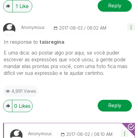
Reply
1
Like
Anonymous
‎2017-08-02
08:02 AM
In response to
taisregina
E uma dica: ao postar algo por aqui, se você puder
escrever as expressões que você usou, a gente pode
mandar elas prontas pra você, com uma foto fica mais
difícil ver sua expressão e te ajudar certinho.
4,991 Views
Reply
0
Likes
Anonymous
‎2017-08-02
08:10 AM