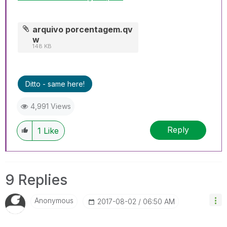
arquivo porcentagem.qv
w
148 KB
Ditto - same here!
4,991 Views
Reply
1
Like
9 Replies
Anonymous
‎2017-08-02
06:50 AM