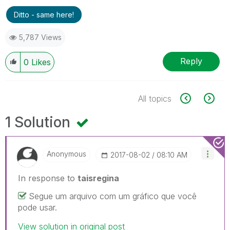
Ditto - same here!
5,787 Views
Reply
0
Likes
All topics
1 Solution
Anonymous
‎2017-08-02
08:10 AM
In response to
taisregina
Segue um arquivo com um gráfico que você
pode usar.
View solution in original post