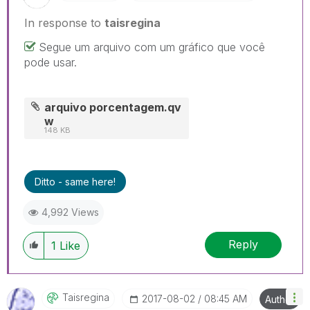
In response to
taisregina
Segue um arquivo com um gráfico que você
pode usar.
arquivo porcentagem.qv
w
148 KB
Ditto - same here!
4,992 Views
Reply
1
Like
Taisregina
‎2017-08-02
08:45 AM
Author