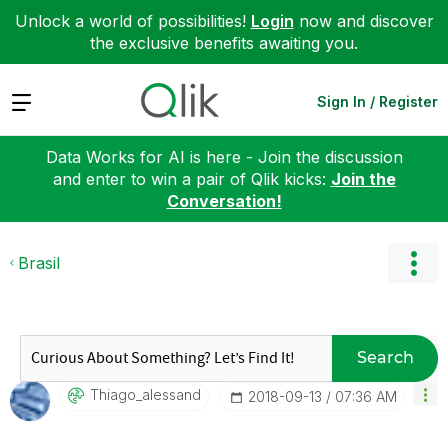
Unlock a world of possibilities!
Login
now and discover
the exclusive benefits awaiting you.
Expand
Sign In / Register
Data Works for AI is here - Join the discussion
and enter to win a pair of Qlik kicks:
Join the
Conversation!
Brasil
Search
Thiago_alessand
‎2018-09-13
07:36 AM