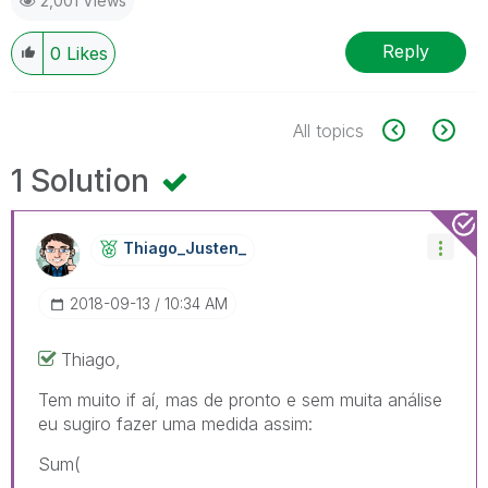
2,001 Views
Reply
0
Likes
All topics
1 Solution
Thiago_Justen_
‎2018-09-13
10:34 AM
Thiago,
Tem muito if aí, mas de pronto e sem muita análise
eu sugiro fazer uma medida assim:
Sum(