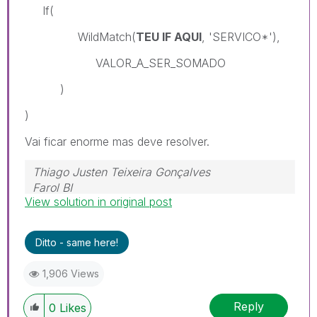
If(
WildMatch(
TEU IF AQUI
, 'SERVICO*'),
VALOR_A_SER_SOMADO
)
)
Vai ficar enorme mas deve resolver.
Thiago Justen Teixeira Gonçalves
Farol BI
View solution in original post
WhatsApp: 24 98152-1675
Skype: justen.thiago
Ditto - same here!
1,906 Views
Reply
0
Likes