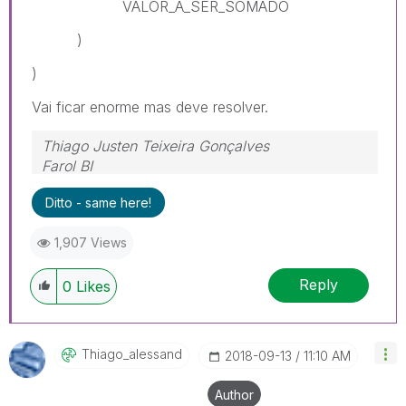
VALOR_A_SER_SOMADO
)
)
Vai ficar enorme mas deve resolver.
Thiago Justen Teixeira Gonçalves
Farol BI
WhatsApp: 24 98152-1675
Ditto - same here!
Skype: justen.thiago
1,907 Views
Reply
0
Likes
Thiago_alessand
‎2018-09-13
11:10 AM
Author