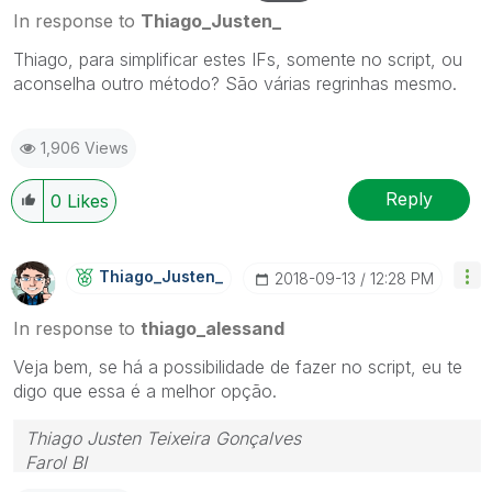
In response to
Thiago_Justen_
Thiago, para simplificar estes IFs, somente no script, ou
aconselha outro método? São várias regrinhas mesmo.
1,906 Views
Reply
0
Likes
Thiago_Justen_
‎2018-09-13
12:28 PM
In response to
thiago_alessand
Veja bem, se há a possibilidade de fazer no script, eu te
digo que essa é a melhor opção.
Thiago Justen Teixeira Gonçalves
Farol BI
WhatsApp: 24 98152-1675