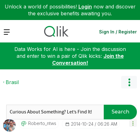
Unlock a world of possibilities!
Login
now and discover
the exclusive benefits awaiting you.
Expand
Sign In / Register
Data Works for AI is here - Join the discussion
and enter to win a pair of Qlik kicks:
Join the
Conversation!
Brasil
Search
Roberto_ntws
‎2014-10-24
06:26 AM