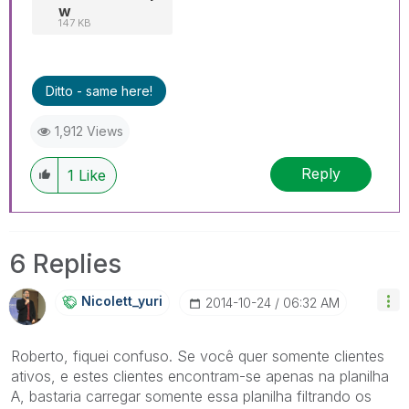
w
147 KB
Ditto - same here!
1,912 Views
Reply
1
Like
6 Replies
Nicolett_yuri
‎2014-10-24
06:32 AM
Roberto, fiquei confuso. Se você quer somente clientes
ativos, e estes clientes encontram-se apenas na planilha
A, bastaria carregar somente essa planilha filtrando os