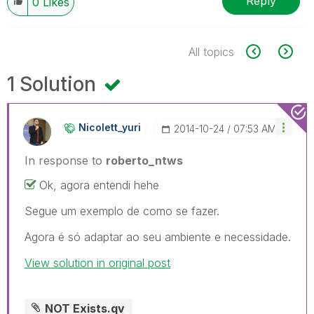
Reply
0
Likes
All topics
1 Solution
Nicolett_yuri
‎2014-10-24
07:53 AM
In response to
roberto_ntws
Ok, agora entendi hehe
Segue um exemplo de como se fazer.
Agora é só adaptar ao seu ambiente e necessidade.
View solution in original post
NOT Exists.qv