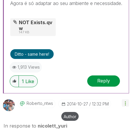
Agora é só adaptar ao seu ambiente e necessidade.
NOT Exists.qv
w
147 KB
Ditto - same here!
1,913 Views
Reply
1
Like
Roberto_ntws
‎2014-10-27
12:32 PM
Author
In response to
nicolett_yuri