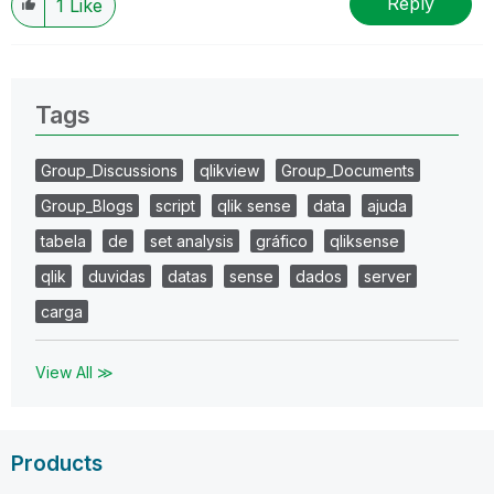
Reply
1
Like
Tags
Group_Discussions
qlikview
Group_Documents
Group_Blogs
script
qlik sense
data
ajuda
tabela
de
set analysis
gráfico
qliksense
qlik
duvidas
datas
sense
dados
server
carga
View All ≫
Products