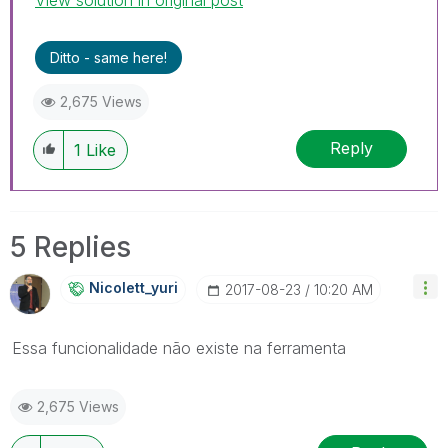
Ditto - same here!
2,675 Views
Reply
1
Like
5 Replies
Nicolett_yuri
‎2017-08-23
10:20 AM
Essa funcionalidade não existe na ferramenta
2,675 Views