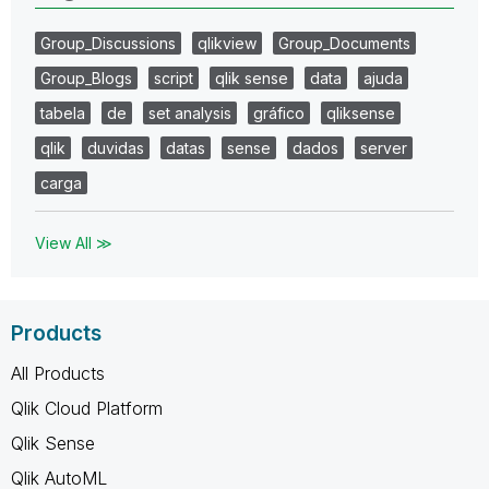
Group_Discussions
qlikview
Group_Documents
Group_Blogs
script
qlik sense
data
ajuda
tabela
de
set analysis
gráfico
qliksense
qlik
duvidas
datas
sense
dados
server
carga
View All ≫
Products
All Products
Qlik Cloud Platform
Qlik Sense
Qlik AutoML