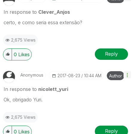
In response to
Clever_Anjos
certo, e como seria essa extensão?
2,675 Views
Reply
0
Likes
Anonymous
‎2017-08-23
10:44 AM
Author
In response to
nicolett_yuri
Ok, obrigado Yuri.
2,675 Views
Reply
0
Likes