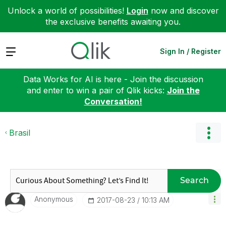
Unlock a world of possibilities!
Login
now and discover
the exclusive benefits awaiting you.
Expand
Sign In / Register
Data Works for AI is here - Join the discussion
and enter to win a pair of Qlik kicks:
Join the
Conversation!
Brasil
Search
Anonymous
‎2017-08-23
10:13 AM