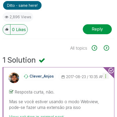
Ditto - same here!
2,896 Views
Reply
0
Likes
All topics
1 Solution
Clever_Anjos
‎2017-08-23
10:35 AM
Resposta curta, não.
Mas se você estiver usando o modo Webview,
pode-se fazer uma extensão pra isso
View solution in original post