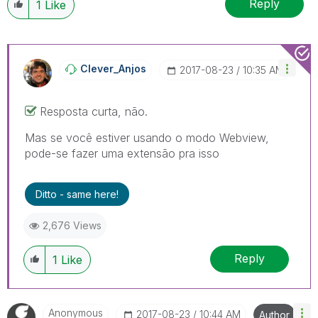
Reply
1
Like
Clever_Anjos
‎2017-08-23
10:35 AM
Resposta curta, não.
Mas se você estiver usando o modo Webview,
pode-se fazer uma extensão pra isso
Ditto - same here!
2,676 Views
Reply
1
Like
Anonymous
‎2017-08-23
10:44 AM
Author