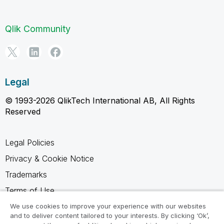
Qlik Community
Legal
© 1993-2026 QlikTech International AB, All Rights
Reserved
Legal Policies
Privacy & Cookie Notice
Trademarks
Terms of Use
Legal Agreements
We use cookies to improve your experience with our websites
and to deliver content tailored to your interests. By clicking ‘Ok’,
Product Terms