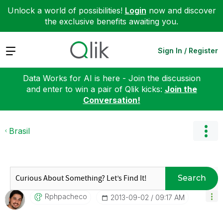
Unlock a world of possibilities!
Login
now and discover
the exclusive benefits awaiting you.
Expand
Sign In / Register
Data Works for AI is here - Join the discussion
and enter to win a pair of Qlik kicks:
Join the
Conversation!
Brasil
Search
Rphpacheco
‎2013-09-02
09:17 AM