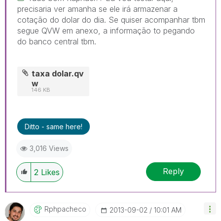
precisaria ver amanha se ele irá armazenar a
cotação do dolar do dia. Se quiser acompanhar tbm
segue QVW em anexo, a informação to pegando
do banco central tbm.
taxa dolar.qv
w
146 KB
Ditto - same here!
3,016 Views
Reply
2
Likes
Rphpacheco
‎2013-09-02
10:01 AM