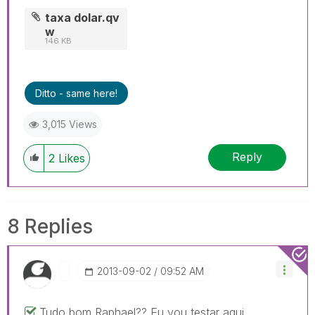
taxa dolar.qv
w
146 KB
Ditto - same here!
3,015 Views
Reply
2
Likes
8 Replies
‎2013-09-02
09:52 AM
Tudo bom Raphael?? Eu vou testar aqui,