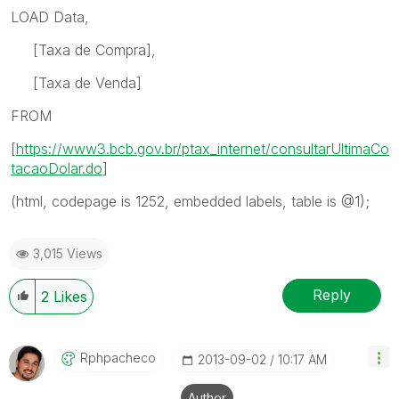
LOAD Data,
[Taxa de Compra],
[Taxa de Venda]
FROM
[
https://www3.bcb.gov.br/ptax_internet/consultarUltimaCo
tacaoDolar.do
]
(html, codepage is 1252, embedded labels, table is @1);
3,015 Views
Reply
2
Likes
Rphpacheco
‎2013-09-02
10:17 AM
Author