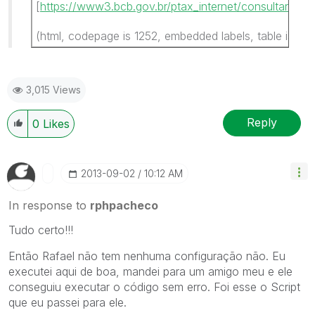
[
https://www3.bcb.gov.br/ptax_internet/consultarUlt
(html, codepage is 1252, embedded labels, table is @1
3,015 Views
Reply
0
Likes
‎2013-09-02
10:12 AM
In response to
rphpacheco
Tudo certo!!!
Então Rafael não tem nenhuma configuração não. Eu
executei aqui de boa, mandei para um amigo meu e ele
conseguiu executar o código sem erro. Foi esse o Script
que eu passei para ele.