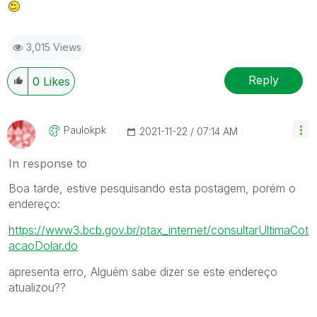
3,015 Views
Reply
0
Likes
Paulokpk
‎2021-11-22
07:14 AM
In response to
Boa tarde, estive pesquisando esta postagem, porém o
endereço:
https://www3.bcb.gov.br/ptax_internet/consultarUltimaCot
acaoDolar.do
apresenta erro, Alguém sabe dizer se este endereço
atualizou??