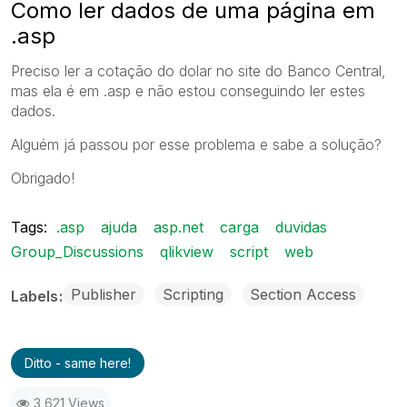
Como ler dados de uma página em
.asp
Preciso ler a cotação do dolar no site do Banco Central,
mas ela é em .asp e não estou conseguindo ler estes
dados.
Alguém já passou por esse problema e sabe a solução?
Obrigado!
Tags:
.asp
ajuda
asp.net
carga
duvidas
Group_Discussions
qlikview
script
web
Publisher
Scripting
Section Access
Labels
Ditto - same here!
3,621 Views