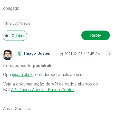
obrigado.
2,537 Views
Reply
0
Likes
Thiago_Justen_
‎2021-12-05
12:45 AM
In response to
paulokpk
Opa
@paulokpk
, o endereço atualizou sim.
Veja a documentação da API de dados abertos do
BC:
API Dados Abertos Banco Central
Abs e Sucesso!!