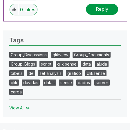
Reply
0
Likes
Tags
Group_Discussions
qlikview
Group_Documents
Group_Blogs
script
qlik sense
data
ajuda
tabela
de
set analysis
gráfico
qliksense
qlik
duvidas
datas
sense
dados
server
carga
View All ≫