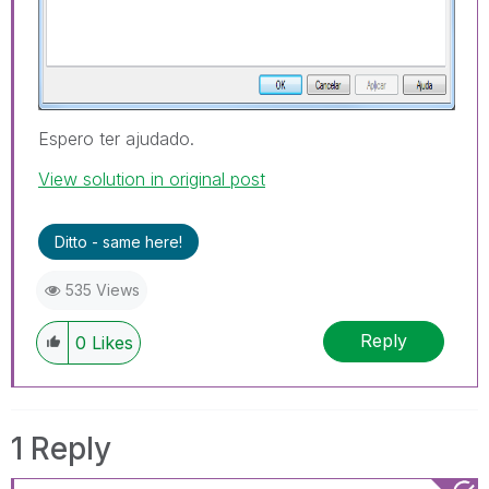
Espero ter ajudado.
View solution in original post
Ditto - same here!
535 Views
Reply
0
Likes
1 Reply