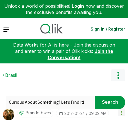
Unlock a world of possibilities!
Login
now and discover
the exclusive benefits awaiting you.
Expand
Sign In / Register
Data Works for AI is here - Join the discussion
and enter to win a pair of Qlik kicks:
Join the
Conversation!
Brasil
Search
Branderbwcs
‎2017-01-24
09:02 AM