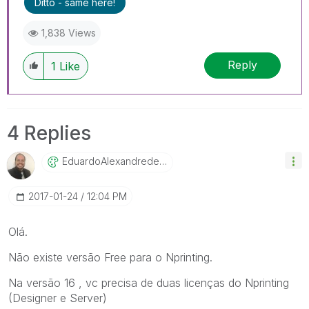
Ditto - same here!
1,838 Views
Reply
1
Like
4 Replies
EduardoAlexandr
EdeFrancisco
‎2017-01-24
12:04 PM
Olá.
Não existe versão Free para o Nprinting.
Na versão 16 , vc precisa de duas licenças do Nprinting
(Designer e Server)