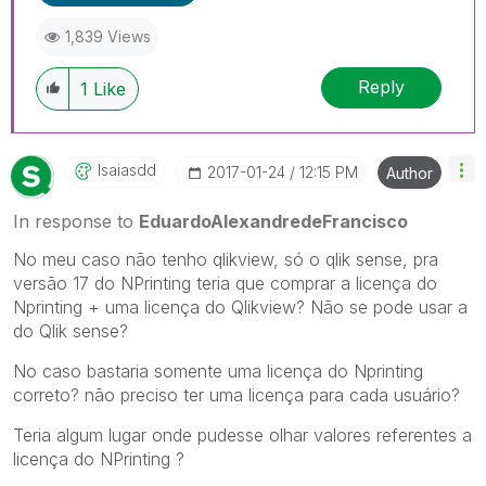
1,839 Views
Reply
1
Like
Isaiasdd
‎2017-01-24
12:15 PM
Author
In response to
EduardoAlexandredeFrancisco
No meu caso não tenho qlikview, só o qlik sense, pra
versão 17 do NPrinting teria que comprar a licença do
Nprinting + uma licença do Qlikview? Não se pode usar a
do Qlik sense?
No caso bastaria somente uma licença do Nprinting
correto? não preciso ter uma licença para cada usuário?
Teria algum lugar onde pudesse olhar valores referentes a
licença do NPrinting ?