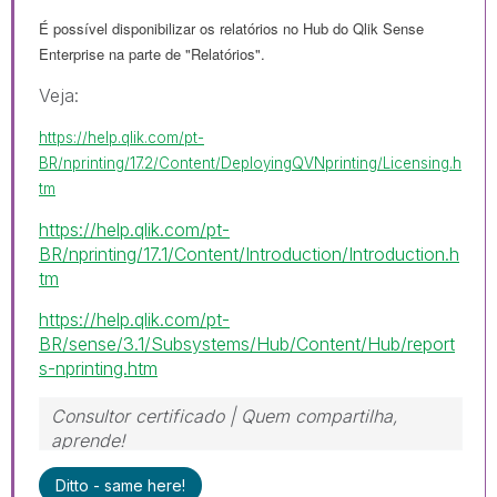
É possível disponibilizar os relatórios no Hub do Qlik Sense
Enterprise na parte de "Relatórios".
Veja:
https://help.qlik.com/pt-
BR/nprinting/17.2/Content/DeployingQVNprinting/Licensing.h
tm
https://help.qlik.com/pt-
BR/nprinting/17.1/Content/Introduction/Introduction.h
tm
https://help.qlik.com/pt-
BR/sense/3.1/Subsystems/Hub/Content/Hub/report
s-nprinting.htm
Consultor certificado | Quem compartilha,
aprende!
https://www.linkedin.com/in/mariosergioti
Ditto - same here!