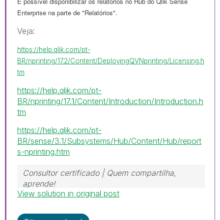
É possível disponibilizar os relatórios no Hub do Qlik Sense
Enterprise na parte de "Relatórios".
Veja:
https://help.qlik.com/pt-
BR/nprinting/17.2/Content/DeployingQVNprinting/Licensing.h
tm
https://help.qlik.com/pt-
BR/nprinting/17.1/Content/Introduction/Introduction.h
tm
https://help.qlik.com/pt-
BR/sense/3.1/Subsystems/Hub/Content/Hub/report
s-nprinting.htm
Consultor certificado | Quem compartilha,
aprende!
View solution in original post
https://www.linkedin.com/in/mariosergioti