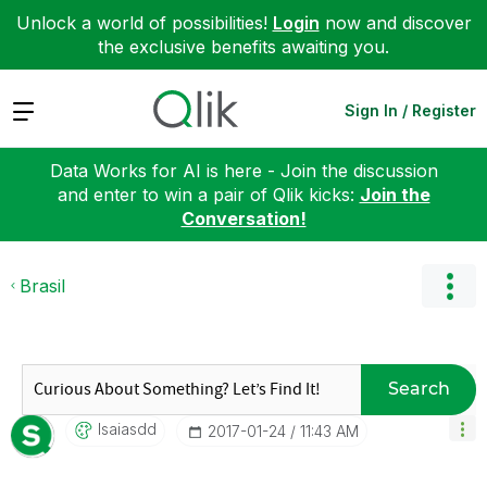
Unlock a world of possibilities!
Login
now and discover
the exclusive benefits awaiting you.
Expand
Sign In / Register
Data Works for AI is here - Join the discussion
and enter to win a pair of Qlik kicks:
Join the
Conversation!
Brasil
Search
Isaiasdd
‎2017-01-24
11:43 AM