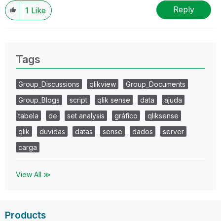
Reply
1
Like
Tags
Group_Discussions
qlikview
Group_Documents
Group_Blogs
script
qlik sense
data
ajuda
tabela
de
set analysis
gráfico
qliksense
qlik
duvidas
datas
sense
dados
server
carga
View All ≫
Products