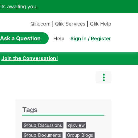
ts awaiting you.
Qlik.com
|
Qlik Services
|
Qlik Help
Ask a Question
Sign In / Register
Help
:
Join the Conversation!
Tags
Group_Discussions
qlikview
Group_Documents
Group_Blogs