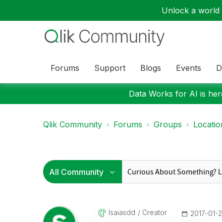
Unlock a world o
Forums
Support
Blogs
Events
D
Data Works for AI is here
Qlik Community
Forums
Groups
Locati
Isaiasdd
Creator
‎2017-01-