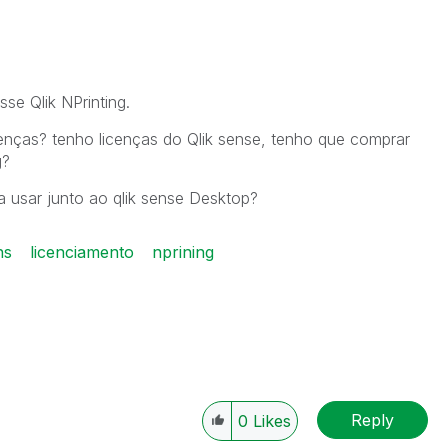
se Qlik NPrinting.
nças? tenho licenças do Qlik sense, tenho que comprar
g?
ra usar junto ao qlik sense Desktop?
ns
licenciamento
nprining
Reply
0
Likes