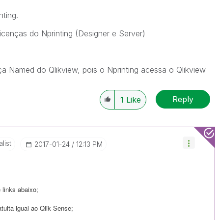
ting.
icenças do Nprinting (Designer e Server)
a Named do Qlikview, pois o Nprinting acessa o Qlikview
Reply
1
Like
list
‎2017-01-24
12:13 PM
e links abaixo;
uita igual ao Qlik Sense;