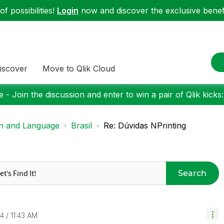
f possibilities!
Login
now and discover the exclusive benefi
iscover
Move to Qlik Cloud
 - Join the discussion and enter to win a pair of Qlik kicks
on and Language
Brasil
Re: Dúvidas NPrinting
Search
24
11:43 AM