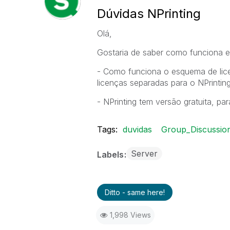
Dúvidas NPrinting
Olá,
Gostaria de saber como funciona es
- Como funciona o esquema de lice
licenças separadas para o NPrintin
- NPrinting tem versão gratuita, pa
Tags:
duvidas
Group_Discussio
Server
Labels
Ditto - same here!
1,998 Views