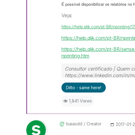
É possível disponibilizar os relatórios no
Veja:
https://help.qlik.com/pt-BR/nprinting/
https://help.qlik.com/pt-BR/nprint
https://help.qlik.com/pt-BR/sen
nprinting.htm
Consultor certificado | Quem c
https://www.linkedin.com/in/ma
Ditto - same here!
1,841 Views
Isaiasdd
Creator
‎2017-01-