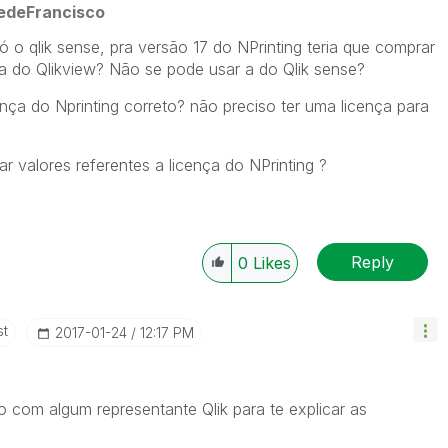
edeFrancisco
 o qlik sense, pra versão 17 do NPrinting teria que comprar
ça do Qlikview? Não se pode usar a do Qlik sense?
ça do Nprinting correto? não preciso ter uma licença para
r valores referentes a licença do NPrinting ?
Reply
0
Likes
st
‎2017-01-24
12:17 PM
com algum representante Qlik para te explicar as