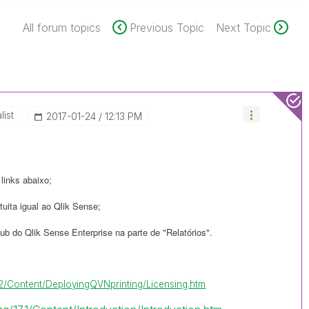
All forum topics
Previous Topic
Next Topic
list
‎2017-01-24
12:13 PM
 links abaixo;
uita igual ao Qlik Sense;
Hub do Qlik Sense Enterprise na parte de "Relatórios".
17.2/Content/DeployingQVNprinting/Licensing.htm