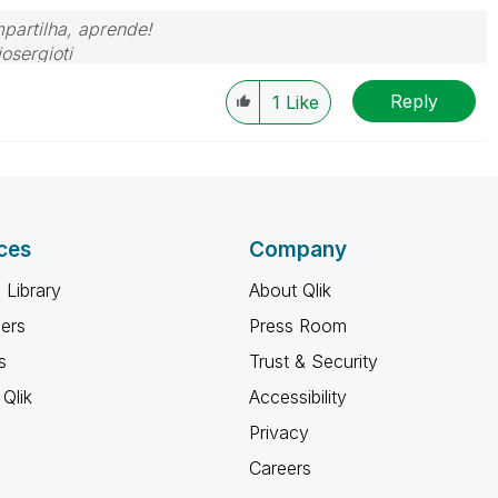
partilha, aprende!
osergioti
Reply
1
Like
ces
Company
 Library
About Qlik
ners
Press Room
s
Trust & Security
Qlik
Accessibility
Privacy
Careers