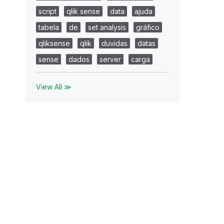
script
qlik sense
data
ajuda
tabela
de
set analysis
gráfico
qliksense
qlik
duvidas
datas
sense
dados
server
carga
View All ≫