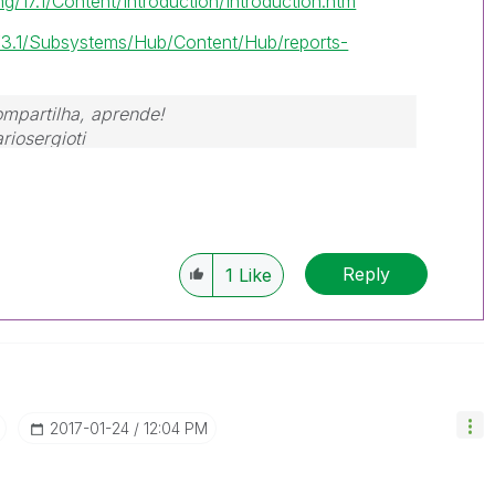
ing/17.1/Content/Introduction/Introduction.htm
e/3.1/Subsystems/Hub/Content/Hub/reports-
ompartilha, aprende!
riosergioti
Reply
1
Like
‎2017-01-24
12:04 PM