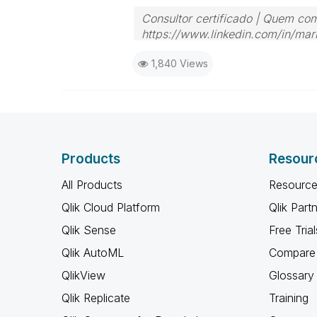
Consultor certificado | Quem com
https://www.linkedin.com/in/mari
1,840 Views
Products
Resour
All Products
Resource
Qlik Cloud Platform
Qlik Part
Qlik Sense
Free Trial
Qlik AutoML
Compare 
QlikView
Glossary
Qlik Replicate
Training