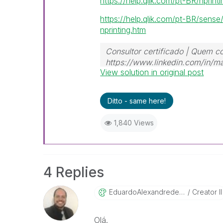
https://help.qlik.com/pt-BR/nprint
https://help.qlik.com/pt-BR/sens
nprinting.htm
Consultor certificado | Quem c
https://www.linkedin.com/in/ma
View solution in original post
Ditto - same here!
1,840 Views
4 Replies
EduardoAlexandr
EdeFrancisco
Creator II
Olá.