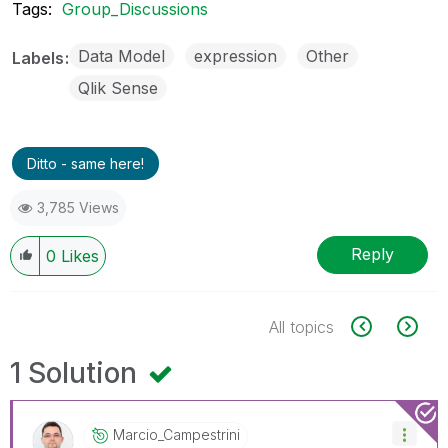
Tags:
Group_Discussions
Data Model
expression
Other
Labels
Qlik Sense
Ditto - same here!
3,785 Views
Reply
0
Likes
All topics
1 Solution
Marcio_Campestr
Ini