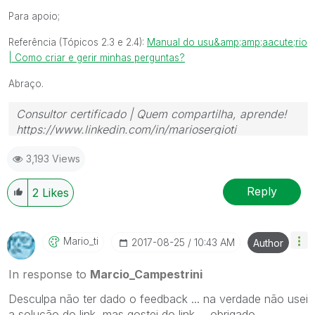
Para apoio;
Referência (Tópicos 2.3 e 2.4):
Manual do usu&amp;amp;aacute;rio
| Como criar e gerir minhas perguntas?
Abraço.
Consultor certificado | Quem compartilha, aprende!
https://www.linkedin.com/in/mariosergioti
3,193 Views
Reply
2
Likes
Mario_ti
‎2017-08-25
10:43 AM
Author
In response to
Marcio_Campestrini
Desculpa não ter dado o feedback ... na verdade não usei
a solução do link, mas gostei do link ... obrigado