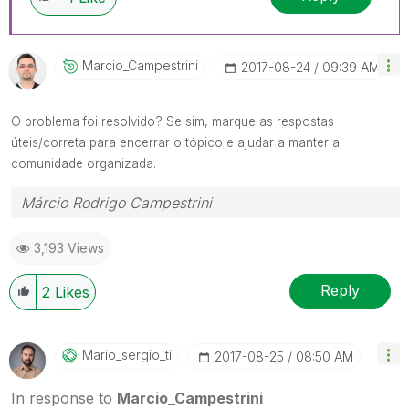
Marcio_Campestr
Ini
‎2017-08-24
09:39 AM
O problema foi resolvido? Se sim, marque as respostas
úteis/correta para encerrar o tópico e ajudar a manter a
comunidade organizada.
Márcio Rodrigo Campestrini
3,193 Views
Reply
2
Likes
Mario_sergio_ti
‎2017-08-25
08:50 AM
In response to
Marcio_Campestrini