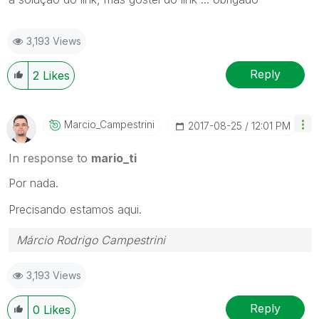
3,193 Views
Reply
2
Likes
Marcio_Campestr
Ini
‎2017-08-25
12:01 PM
In response to
mario_ti
Por nada.
Precisando estamos aqui.
Márcio Rodrigo Campestrini
3,193 Views
Reply
0
Likes