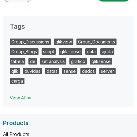
Tags
Group_Discussions
qlikview
Group_Documents
Group_Blogs
script
qlik sense
data
ajuda
tabela
de
set analysis
gráfico
qliksense
qlik
duvidas
datas
sense
dados
server
carga
View All ≫
Products
All Products