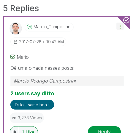
5 Replies
Marcio_Campestr
Ini
‎2017-07-28
09:42 AM
Mario
Dê uma olhada nesses posts:
Márcio Rodrigo Campestrini
2 users say ditto
Ditto - same here!
3,273 Views
Reply
1
Like