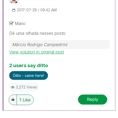
‎2017-07-28
09:42 AM
Mario
Dê uma olhada nesses posts:
Márcio Rodrigo Campestrini
View solution in original post
2 users say ditto
Ditto - same here!
3,272 Views
Reply
1
Like