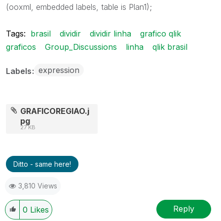
(ooxml, embedded labels, table is Plan1);
Tags:
brasil
dividir
dividir linha
grafico qlik
graficos
Group_Discussions
linha
qlik brasil
expression
Labels
GRAFICOREGIAO.j
pg
27 KB
Ditto - same here!
3,810 Views
Reply
0
Likes