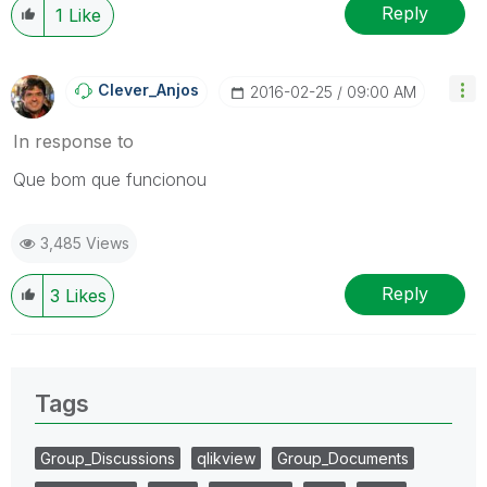
Reply
1
Like
Clever_Anjos
‎2016-02-25
09:00 AM
In response to
Que bom que funcionou
3,485 Views
Reply
3
Likes
Tags
Group_Discussions
qlikview
Group_Documents