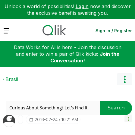
Unlock a world of possibilities!
Login
now and discover
the exclusive benefits awaiting you.
Expand
Sign In / Register
Data Works for AI is here - Join the discussion
and enter to win a pair of Qlik kicks:
Join the
Conversation!
Brasil
Search
‎2016-02-24
10:21 AM