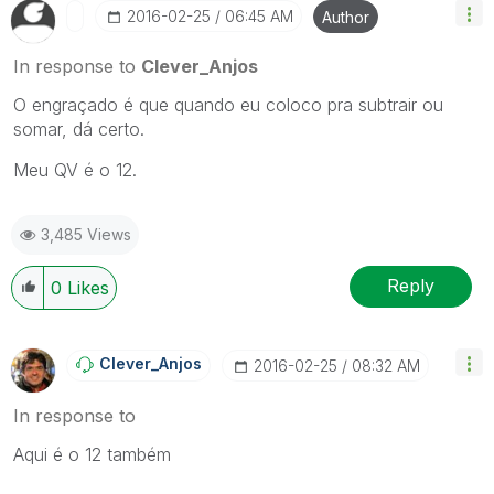
‎2016-02-25
06:45 AM
Author
In response to
Clever_Anjos
O engraçado é que quando eu coloco pra subtrair ou
somar, dá certo.
Meu QV é o 12.
3,485 Views
Reply
0
Likes
Clever_Anjos
‎2016-02-25
08:32 AM
In response to
Aqui é o 12 também