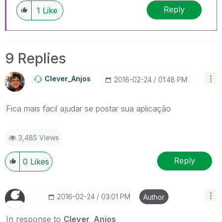
Reply
1
Like
9 Replies
Clever_Anjos
‎2016-02-24
01:48 PM
Fica mais facil ajudar se postar sua aplicação
3,485 Views
Reply
0
Likes
‎2016-02-24
03:01 PM
Author
In response to
Clever_Anjos