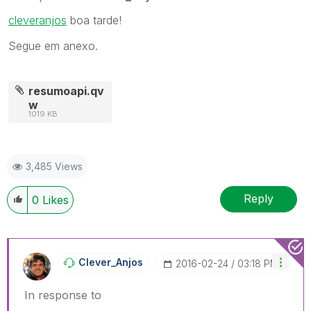
cleveranjos
‌ boa tarde!
Segue em anexo.
resumoapi.qv
w
1019 KB
3,485 Views
Reply
0
Likes
Clever_Anjos
‎2016-02-24
03:18 PM
In response to