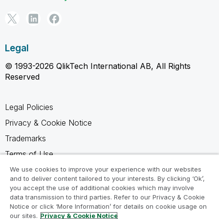
Legal
© 1993-2026 QlikTech International AB, All Rights
Reserved
Legal Policies
Privacy & Cookie Notice
Trademarks
Terms of Use
Legal Agreements
We use cookies to improve your experience with our websites
and to deliver content tailored to your interests. By clicking ‘Ok’,
Product Terms
you accept the use of additional cookies which may involve
data transmission to third parties. Refer to our Privacy & Cookie
Do not share my info
Notice or click ‘More Information’ for details on cookie usage on
our sites.
Privacy & Cookie Notice