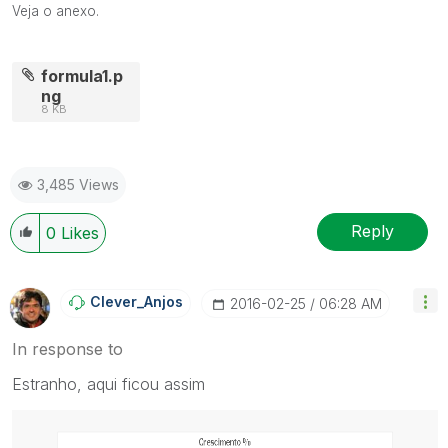
Veja o anexo.
formula1.p
ng
8 KB
3,485 Views
Reply
0
Likes
Clever_Anjos
‎2016-02-25
06:28 AM
In response to
Estranho, aqui ficou assim