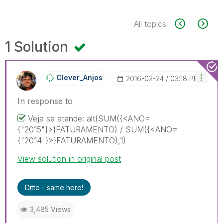
All topics
1 Solution
Clever_Anjos
‎2016-02-24
03:18 PM
In response to
Veja se atende: alt(SUM({<ANO=
{"2015"}>}FATURAMENTO) / SUM({<ANO=
{"2014"}>}FATURAMENTO),1)
View solution in original post
Ditto - same here!
3,485 Views