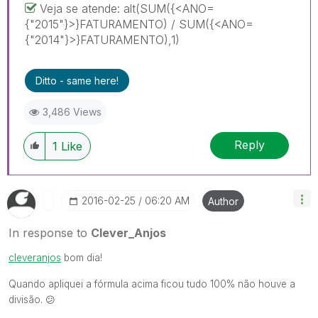
Veja se atende: alt(SUM({<ANO=
{"2015"}>}FATURAMENTO) / SUM({<ANO=
{"2014"}>}FATURAMENTO),1)
Ditto - same here!
3,486 Views
Reply
1
Like
‎2016-02-25
06:20 AM
Author
In response to
Clever_Anjos
cleveranjos
‌ bom dia!
Quando apliquei a fórmula acima ficou tudo 100% não houve a
divisão.
😕