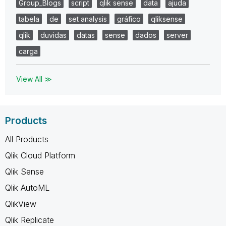
Group_Blogs
script
qlik sense
data
ajuda
tabela
de
set analysis
gráfico
qliksense
qlik
duvidas
datas
sense
dados
server
carga
View All ≫
Products
All Products
Qlik Cloud Platform
Qlik Sense
Qlik AutoML
QlikView
Qlik Replicate