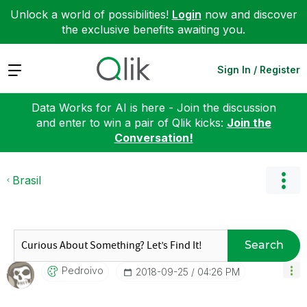
Unlock a world of possibilities!
Login
now and discover
the exclusive benefits awaiting you.
Expand
Sign In / Register
Data Works for AI is here - Join the discussion
and enter to win a pair of Qlik kicks:
Join the
Conversation!
Brasil
Search
Pedroivo
‎2018-09-25
04:26 PM