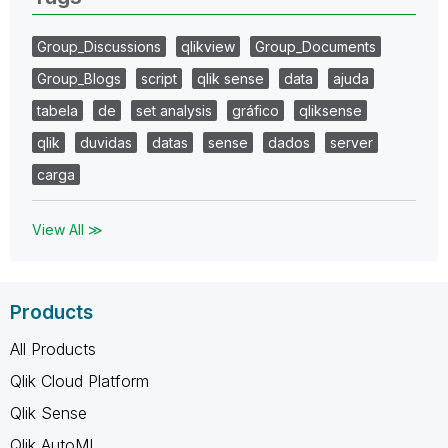
Group_Discussions
qlikview
Group_Documents
Group_Blogs
script
qlik sense
data
ajuda
tabela
de
set analysis
gráfico
qliksense
qlik
duvidas
datas
sense
dados
server
carga
View All ≫
Products
All Products
Qlik Cloud Platform
Qlik Sense
Qlik AutoML