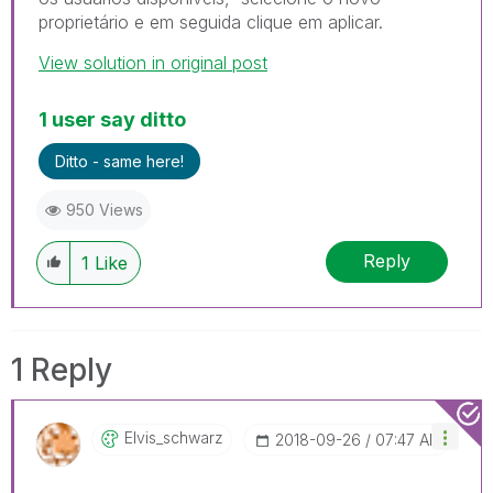
proprietário e em seguida clique em aplicar.
View solution in original post
1 user say ditto
Ditto - same here!
950 Views
Reply
1
Like
1 Reply
Elvis_schwarz
‎2018-09-26
07:47 AM