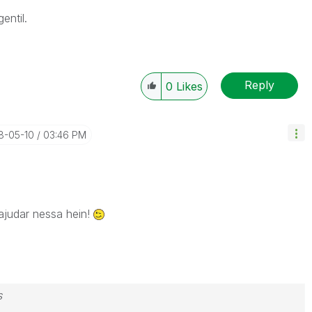
entil.
Reply
0
Likes
18-05-10
03:46 PM
ajudar nessa hein!
s