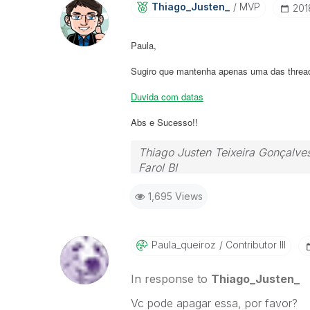
Thiago_Justen_
MVP
‎20
Paula,
Sugiro que mantenha apenas uma das threa
Duvida com datas
Abs e Sucesso!!
Thiago Justen Teixeira Gonçalve
Farol BI
WhatsApp: 24 98152-1675
1,695 Views
Skype: justen.thiago
Paula_queiroz
Contributor III
In response to
Thiago_Justen_
Vc pode apagar essa, por favor?