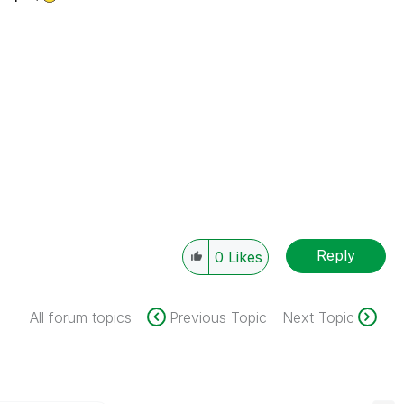
Reply
0
Likes
All forum topics
Previous Topic
Next Topic