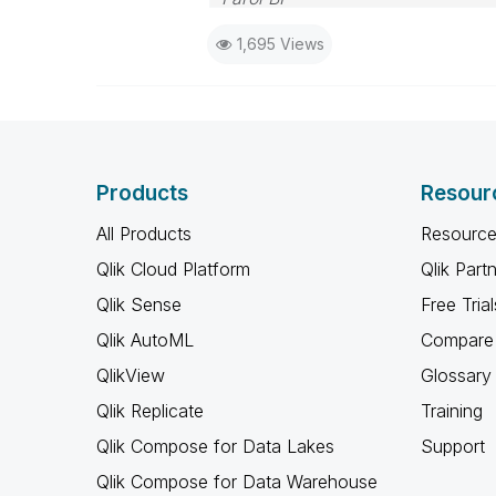
WhatsApp: 24 98152-1675
1,695 Views
Skype: justen.thiago
Products
Resour
All Products
Resource
Qlik Cloud Platform
Qlik Part
Qlik Sense
Free Trial
Qlik AutoML
Compare 
QlikView
Glossary
Qlik Replicate
Training
Qlik Compose for Data Lakes
Support
Qlik Compose for Data Warehouse