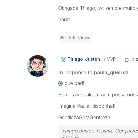
Obrigada Thiago, vc sempre muito g
Paula
1,695 Views
Thiago_Justen_
MVP
‎20
In response to
paula_queiroz
que bad!
Bem, talvez algum adm possa nos 
Imagina Paula, disponha!!
GentilezaGeraGentileza‌
Thiago Justen Teixeira Gonçalve
Farol BI