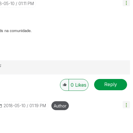
18-05-10
01:11 PM
ds na comunidade.
s
Reply
0
Likes
‎2018-05-10
01:19 PM
Author