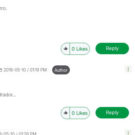
rro.
Reply
0
Likes
‎2018-05-10
01:19 PM
Author
rador...
Reply
0
Likes
18-05-10
01:26 PM