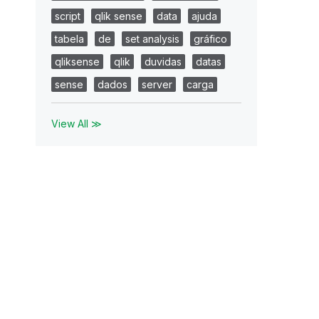
script
qlik sense
data
ajuda
tabela
de
set analysis
gráfico
qliksense
qlik
duvidas
datas
sense
dados
server
carga
View All ≫