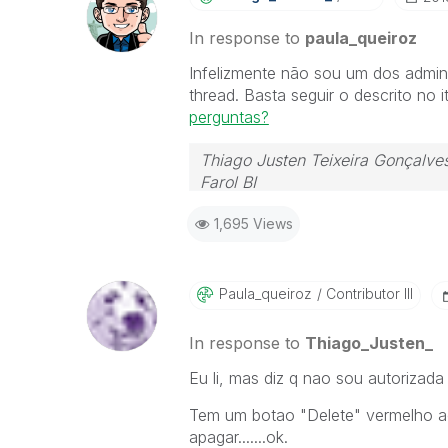
In response to
paula_queiroz
Infelizmente não sou um dos admi
thread. Basta seguir o descrito no 
perguntas?
Thiago Justen Teixeira Gonçalve
Farol BI
WhatsApp: 24 98152-1675
1,695 Views
Skype: justen.thiago
Paula_queiroz
Contributor III
In response to
Thiago_Justen_
Eu li, mas diz q nao sou autorizada
Tem um botao "Delete" vermelho a
apagar.......ok.