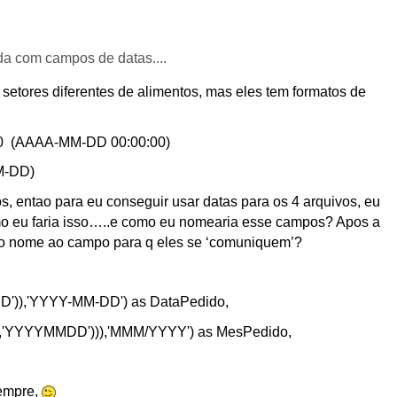
da com campos de datas....
 setores diferentes de alimentos, mas eles tem formatos de
:00 (AAAA-MM-DD 00:00:00)
M-DD)
, entao para eu conseguir usar datas para os 4 arquivos, eu
mo eu faria isso…..e como eu nomearia esse campos? Apos a
mo nome ao campo para q eles se ‘comuniquem’?
')),'YYYY-MM-DD') as DataPedido,
do,'YYYYMMDD'))),'MMM/YYYY') as MesPedido,
sempre,