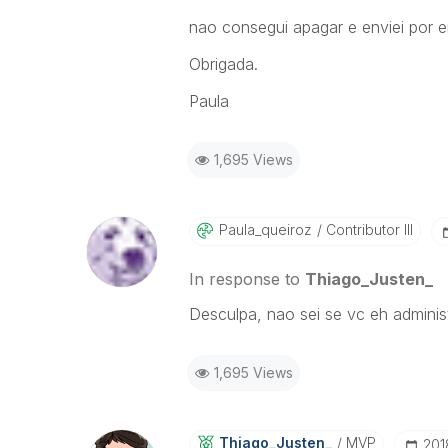
nao consegui apagar e enviei por e
Obrigada.
Paula
1,695 Views
Paula_queiroz
Contributor III
In response to
Thiago_Justen_
Desculpa, nao sei se vc eh administ
1,695 Views
Thiago_Justen_
MVP
‎20