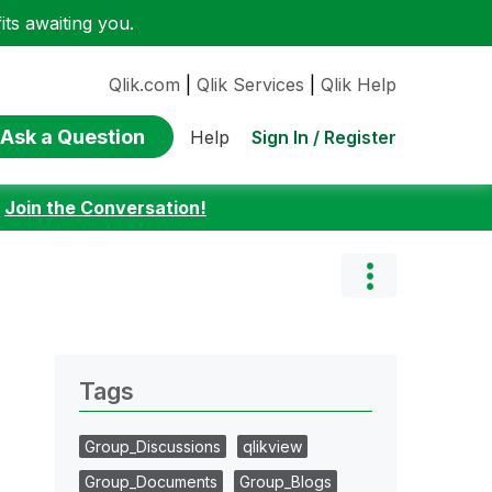
ts awaiting you.
Qlik.com
|
Qlik Services
|
Qlik Help
Ask a Question
Sign In / Register
Help
:
Join the Conversation!
Tags
Group_Discussions
qlikview
Group_Documents
Group_Blogs