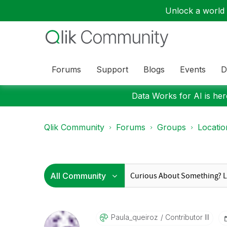
Unlock a world o
Forums
Support
Blogs
Events
D
Data Works for AI is here
Qlik Community
Forums
Groups
Locati
Paula_queiroz
Contributor III