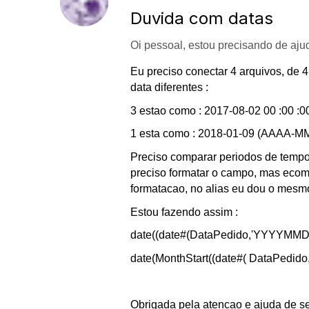
Duvida com datas
Oi pessoal, estou precisando de aju
Eu preciso conectar 4 arquivos, de 4
data diferentes :
3 estao como : 2017-08-02 00 :00 
1 esta como : 2018-01-09 (AAAA-M
Preciso comparar periodos de tempos
preciso formatar o campo, mas eco
formatacao, no alias eu dou o mes
Estou fazendo assim :
date((date#(DataPedido,'YYYYMMDD
date(MonthStart((date#( DataPedi
Obrigada pela atencao e ajuda de 