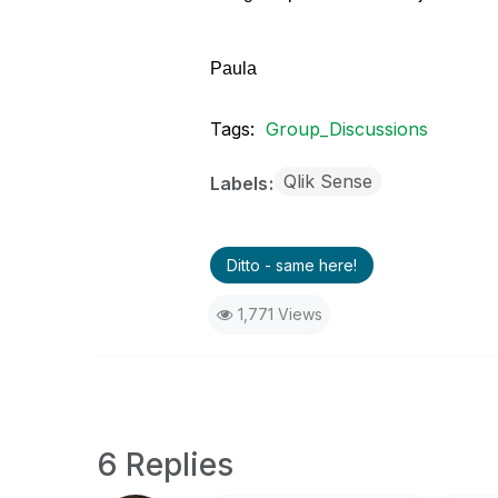
Paula
Tags:
Group_Discussions
Qlik Sense
Labels
Ditto - same here!
1,771 Views
6 Replies