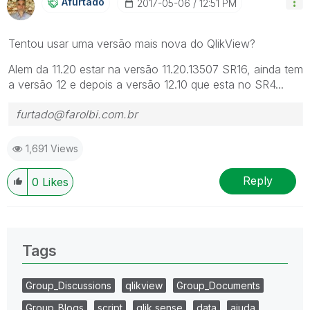
Afurtado
‎2017-05-06
12:51 PM
Tentou usar uma versão mais nova do QlikView?
Alem da 11.20 estar na versão 11.20.13507 SR16, ainda tem
a versão 12 e depois a versão 12.10 que esta no SR4...
furtado@farolbi.com.br
1,691 Views
Reply
0
Likes
Tags
Group_Discussions
qlikview
Group_Documents
Group_Blogs
script
qlik sense
data
ajuda