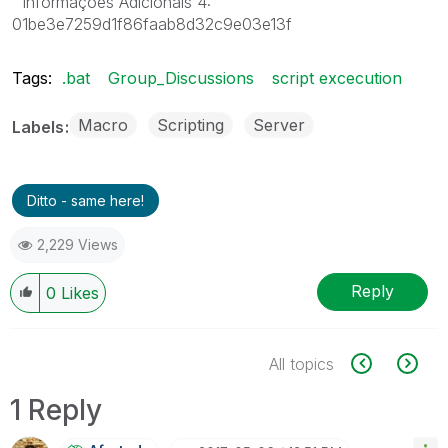
Informações Adicionais 4:
01be3e7259d1f86faab8d32c9e03e13f
Tags:
.bat
Group_Discussions
script excecution
Macro
Scripting
Server
Labels
Ditto - same here!
2,229 Views
Reply
0
Likes
All topics
1 Reply