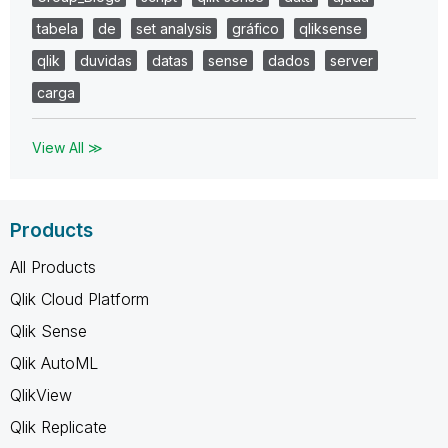
tabela
de
set analysis
gráfico
qliksense
qlik
duvidas
datas
sense
dados
server
carga
View All ≫
Products
All Products
Qlik Cloud Platform
Qlik Sense
Qlik AutoML
QlikView
Qlik Replicate