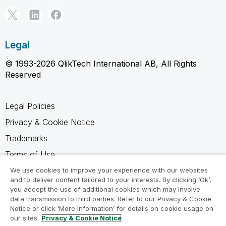
Legal
© 1993-2026 QlikTech International AB, All Rights
Reserved
Legal Policies
Privacy & Cookie Notice
Trademarks
Terms of Use
Legal Agreements
We use cookies to improve your experience with our websites
and to deliver content tailored to your interests. By clicking ‘Ok’,
Product Terms
you accept the use of additional cookies which may involve
data transmission to third parties. Refer to our Privacy & Cookie
Do not share my info
Notice or click ‘More Information’ for details on cookie usage on
our sites.
Privacy & Cookie Notice