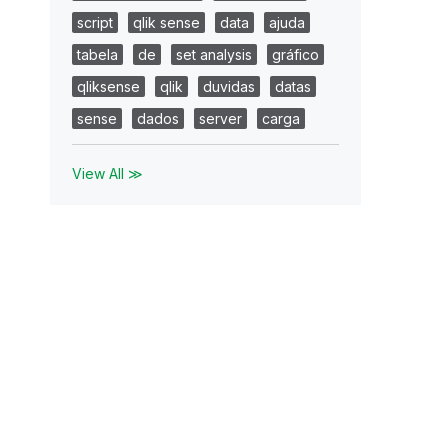
script
qlik sense
data
ajuda
tabela
de
set analysis
gráfico
qliksense
qlik
duvidas
datas
sense
dados
server
carga
View All ≫