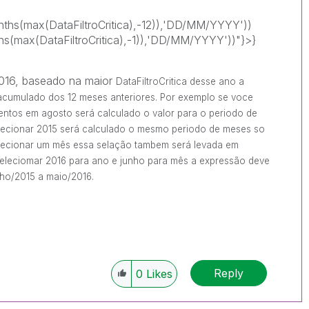
hs(max(DataFiltroCritica),-12)),'DD/MM/YYYY'))
(max(DataFiltroCritica),-1)),'DD/MM/YYYY'))"}>}
2016, baseado na maior
DataFiltroCritica desse ano a
 acumulado dos 12 meses anteriores. Por exemplo se voce
mentos em agosto será calculado o valor para o periodo de
elecionar 2015 será calculado o mesmo periodo de meses so
elecionar um mês essa selação tambem será levada em
eleciomar 2016 para ano e junho para mês a expressão deve
nho/2015 a maio/2016.
Reply
0
Likes