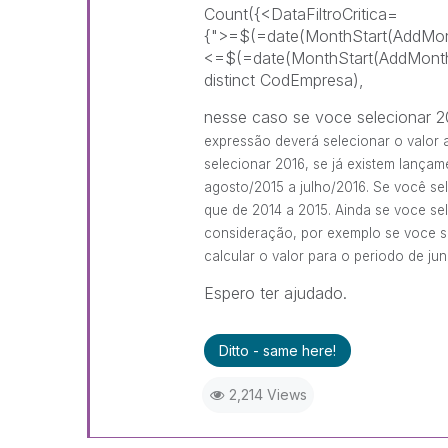
Count({<DataFiltroCritica=
{">=$(=date(MonthStart(AddMont
<=$(=date(MonthStart(AddMonths
distinct CodEmpresa),
nesse caso se voce selecionar 
expressão deverá selecionar o valor
selecionar 2016, se já existem lança
agosto/2015 a julho/2016. Se você s
que de 2014 a 2015. Ainda se voce s
consideração, por exemplo se voce s
calcular o valor para o periodo de ju
Espero ter ajudado.
Ditto - same here!
2,214 Views