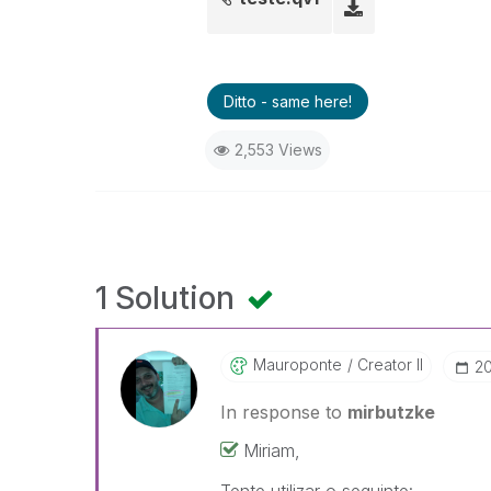
Ditto - same here!
2,553 Views
1 Solution
Mauroponte
Creator II
‎2
In response to
mirbutzke
Miriam,