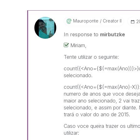
Mauroponte
Creator II
‎
In response to
mirbutzke
Miriam,
Tente utilizar o seguinte:
count({<Ano={$(=max(Ano))}>}dis
selecionado.
count({<Ano={$(=max(Ano)-X)}>}
numero de anos que voce deseja r
maior ano selecionado, 2 vai tra
selecionado, e assim por diante
trará o valor do ano de 2015.
Caso voce queira trazer os ultim
utilizar: