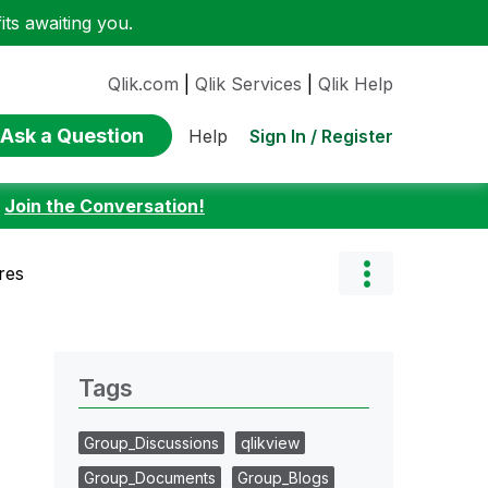
ts awaiting you.
Qlik.com
|
Qlik Services
|
Qlik Help
Ask a Question
Sign In / Register
Help
:
Join the Conversation!
res
Tags
Group_Discussions
qlikview
Group_Documents
Group_Blogs