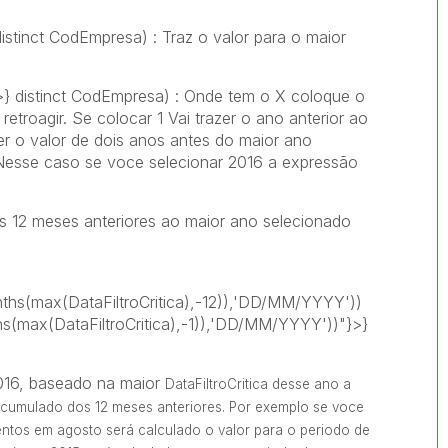
tinct CodEmpresa) : Traz o valor para o maior
 distinct CodEmpresa) : Onde tem o X coloque o
troagir. Se colocar 1 Vai trazer o ano anterior ao
er o valor de dois anos antes do maior ano
 Nesse caso se voce selecionar 2016 a expressão
os 12 meses anteriores ao maior ano selecionado
hs(max(DataFiltroCritica),-12)),'DD/MM/YYYY'))
(max(DataFiltroCritica),-1)),'DD/MM/YYYY'))"}>}
016, baseado na maior
DataFiltroCritica desse ano a
acumulado dos 12 meses anteriores. Por exemplo se voce
entos em agosto será calculado o valor para o periodo de