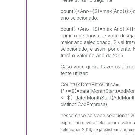
Tente utilizar o seguinte:
count({<Ano={$(=max(Ano))}>}dis
ano selecionado.
count({<Ano={$(=max(Ano)-X)}>}
numero de anos que voce deseja re
maior ano selecionado, 2 vai traz
selecionado, e assim por diante.
trará o valor do ano de 2015.
Caso voce queira trazer os ultim
tente utilizar:
Count({<DataFiltroCritica=
{">=$(=date(MonthStart(AddMont
<=$(=date(MonthStart(AddMonths
distinct CodEmpresa),
nesse caso se voce selecionar 2
expressão deverá selecionar o valor 
selecionar 2016, se já existem lançam