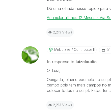
Dê uma olhada nesse tópico para v
Acumular últimos 12 Meses - Via Sc
2,213 Views
Mirbutzke
Contributor II
‎2
In response to
luizclaudio
Oi Luiz,
Obrigada, olhei o exemplo do scrip
campo pois tem mais campos no mesm
colocar todos no script. Estou tent
2,213 Views