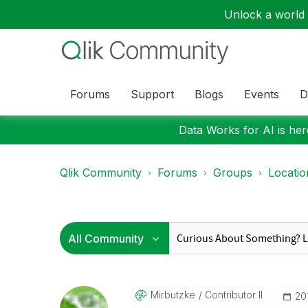
Unlock a world o
Forums
Support
Blogs
Events
D
Data Works for AI is here
Qlik Community
Forums
Groups
Locati
Mirbutzke
Contributor II
‎2