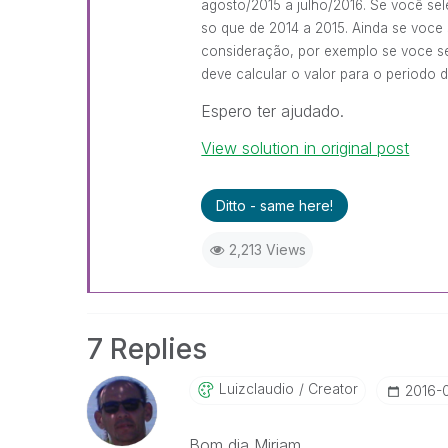
agosto/2015 a julho/2016. Se você se
so que de 2014 a 2015. Ainda se voc
consideração, por exemplo se voce s
deve calcular o valor para o periodo 
Espero ter ajudado.
View solution in original post
Ditto - same here!
2,213 Views
7 Replies
Luizclaudio
Creator
‎2016-
Bom dia Miriam