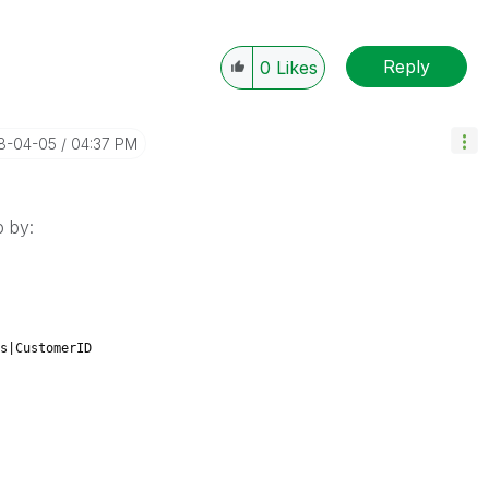
Reply
0
Likes
18-04-05
04:37 PM
p by:
s|CustomerID