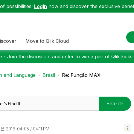
f possibilities!
Login
now and discover the exclusive benefi
iscover
Move to Qlik Cloud
 - Join the discussion and enter to win a pair of Qlik kicks
on and Language
Brasil
Re: Função MAX
Search
‎2018-04-05
04:11 PM