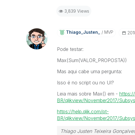
3,839 Views
Thiago_Justen_
MVP
‎20
Pode testar:
Max(Sum(VALOR_PROPOSTA))
Mas aqui cabe uma pergunta:
Isso é no script ou no UI?
Leia mais sobre Max() em -
https:/
BR/qlikview/November2017/Subsyste
https://help.qlik.com/pt-
BR/qlikview/November2017/Subsyste
Thiago Justen Teixeira Gonçalve