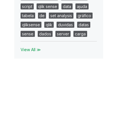
script
qlik sense
data
ajuda
tabela
de
set analysis
gráfico
qliksense
qlik
duvidas
datas
sense
dados
server
carga
View All ≫