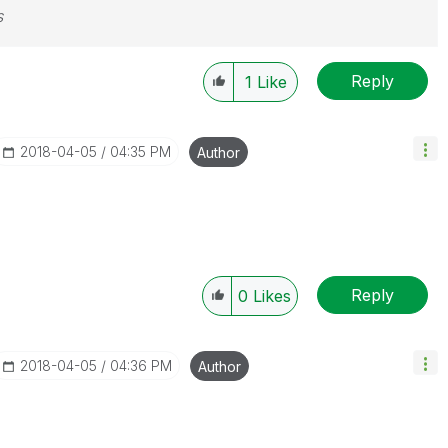
s
Reply
1
Like
‎2018-04-05
04:35 PM
Author
Reply
0
Likes
‎2018-04-05
04:36 PM
Author