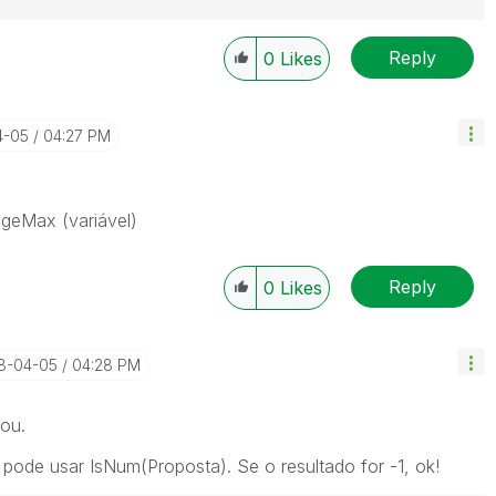
Reply
0
Likes
4-05
04:27 PM
geMax (variável)
Reply
0
Likes
18-04-05
04:28 PM
ou.
pode usar IsNum(Proposta). Se o resultado for -1, ok!