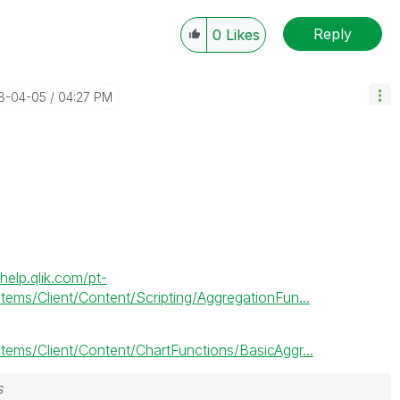
Reply
0
Likes
18-04-05
04:27 PM
/help.qlik.com/pt-
ms/Client/Content/Scripting/AggregationFun...
ms/Client/Content/ChartFunctions/BasicAggr...
s