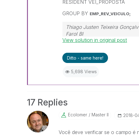
RESIDENT VEI_PROPOSTA
GROUP BY
EMP_REV_VEICULO;
Thiago Justen Teixeira Gonçalv
Farol BI
View solution in original post
WhatsApp: 24 98152-1675
Skype: justen.thiago
Ditto - same here!
5,698 Views
17 Replies
Ecolomer
Master II
‎2018-0
Você deve verificar se o campo é 