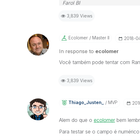
Farol BI
WhatsApp: 24 98152-1675
3,839 Views
Skype: justen.thiago
Ecolomer
Master II
‎2018-0
In response to
ecolomer
Você também pode tentar com Ran
3,839 Views
Thiago_Justen_
MVP
‎20
Alem do que o
ecolomer
bem lembr
Para testar se o campo é numérico 