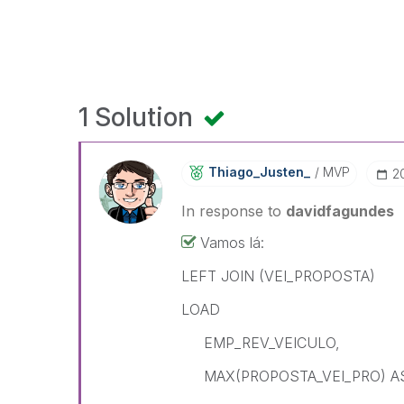
1 Solution
Thiago_Justen_
MVP
‎
In response to
davidfagundes
Vamos lá:
LEFT JOIN (VEI_PROPOSTA)
LOAD
EMP_REV_VEICULO,
MAX(PROPOSTA_VEI_PRO) A