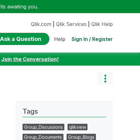
ts awaiting you.
Qlik.com
|
Qlik Services
|
Qlik Help
Ask a Question
Sign In / Register
Help
:
Join the Conversation!
Tags
Group_Discussions
qlikview
Group_Documents
Group_Blogs