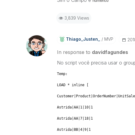
Sim o Campo é
numérico
3,839 Views
Thiago_Justen_
MVP
‎20
In response to
davidfagundes
No script você precisa usar o grou
Temp:
LOAD * inline [
Customer|Product|OrderNumber|UnitSale
Astrida|AA|1|10|1
Astrida|AA|7|18|1
Astrida|BB|4|9|1