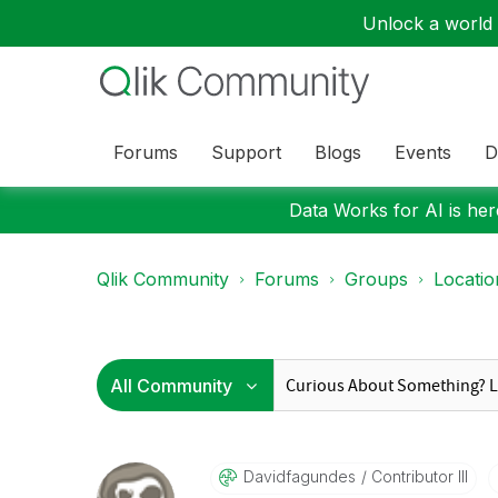
Unlock a world o
Forums
Support
Blogs
Events
D
Data Works for AI is here
Qlik Community
Forums
Groups
Locati
Davidfagundes
Contributor III