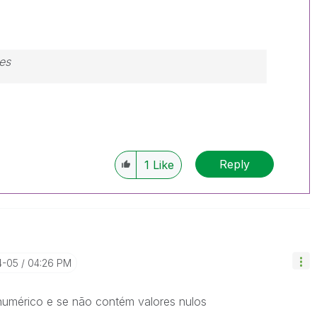
es
Reply
1
Like
4-05
04:26 PM
numérico e se não contém valores nulos