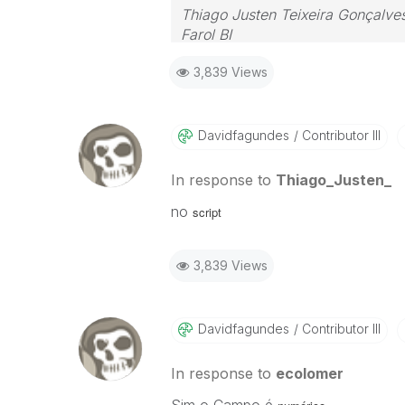
Thiago Justen Teixeira Gonçalve
Farol BI
WhatsApp: 24 98152-1675
3,839 Views
Skype: justen.thiago
Davidfagundes
Contributor III
In response to
Thiago_Justen_
no
script
3,839 Views
Davidfagundes
Contributor III
In response to
ecolomer