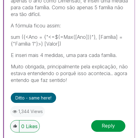
apenas o ano como Dimensão, e inseri uma medida
para cada família. Como são apenas 5 família não
era tão difícil.
A fórmula ficou assim:
sum ({<Ano = {"<=$(=Max([Ano]))"}, [Família] =
{"Família 1"}>} [Valor])
E inseri mais 4 medidas, uma para cada família.
Muito obrigada, principalmente pela explicação, não
estava entendendo o porquê isso acontecia.. agora
entendo que faz sentido!
Ditto - same here!
1,344 Views
Reply
0
Likes