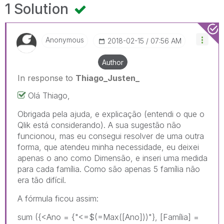
1 Solution
Anonymous
‎2018-02-15
07:56 AM
Author
In response to
Thiago_Justen_
Olá Thiago,
Obrigada pela ajuda, e explicação (entendi o que o
Qlik está considerando). A sua sugestão não
funcionou, mas eu consegui resolver de uma outra
forma, que atendeu minha necessidade, eu deixei
apenas o ano como Dimensão, e inseri uma medida
para cada família. Como são apenas 5 família não
era tão difícil.
A fórmula ficou assim:
sum ({<Ano = {"<=$(=Max([Ano]))"}, [Família] =