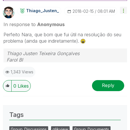
Thiago_Justen_
‎2018-02-15
08:01 AM
In response to
Anonymous
Perfeito Nara, que bom que fui útil na resolução do seu
problema (ainda que indiretamente).
Thiago Justen Teixeira Gonçalves
Farol BI
WhatsApp: 24 98152-1675
1,343 Views
Skype: justen.thiago
Reply
0
Likes
Tags
Group_Discussions
qlikview
Group_Documents