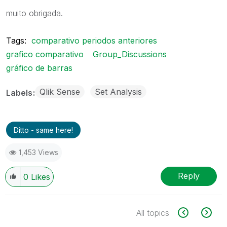
muito obrigada.
Tags:
comparativo periodos anteriores
grafico comparativo
Group_Discussions
gráfico de barras
Qlik Sense
Set Analysis
Labels
Ditto - same here!
1,453 Views
Reply
0
Likes
All topics