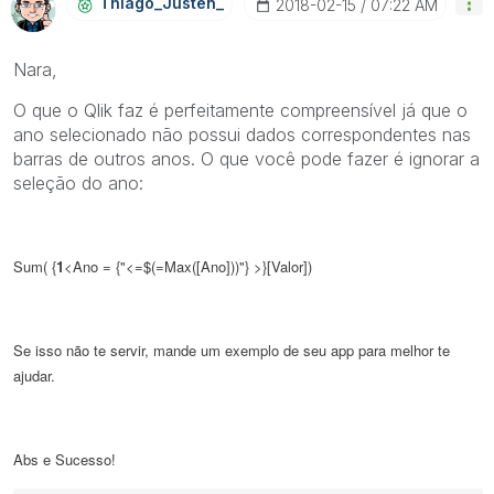
Thiago_Justen_
‎2018-02-15
07:22 AM
Nara,
O que o Qlik faz é perfeitamente compreensível já que o
ano selecionado não possui dados correspondentes nas
barras de outros anos. O que você pode fazer é ignorar a
seleção do ano:
Sum( {
1
<Ano = {"<=$(=Max([Ano]))"} >}[Valor])
Se isso não te servir, mande um exemplo de seu app para melhor te
ajudar.
Abs e Sucesso!