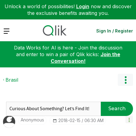
Unlock a world of possibilities!
Login
now and discover
the exclusive benefits awaiting you.
Expand
Sign In / Register
Data Works for AI is here - Join the discussion
and enter to win a pair of Qlik kicks:
Join the
Conversation!
Brasil
Search
Anonymous
‎2018-02-15
06:30 AM