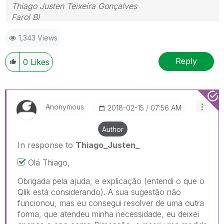
Thiago Justen Teixeira Gonçalves
Farol BI
WhatsApp: 24 98152-1675
1,343 Views
Skype: justen.thiago
Reply
0
Likes
Anonymous
‎2018-02-15
07:56 AM
Author
In response to
Thiago_Justen_
Olá Thiago,
Obrigada pela ajuda, e explicação (entendi o que o
Qlik está considerando). A sua sugestão não
funcionou, mas eu consegui resolver de uma outra
forma, que atendeu minha necessidade, eu deixei