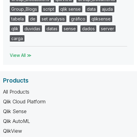
Group_Blogs
script
qlik sense
data
ajuda
tabela
de
set analysis
gráfico
qliksense
qlik
duvidas
datas
sense
dados
server
carga
View All ≫
Products
All Products
Qlik Cloud Platform
Qlik Sense
Qlik AutoML
QlikView