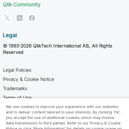
Qlik Community
Legal
© 1993-2026 QlikTech International AB, All Rights
Reserved
Legal Policies
Privacy & Cookie Notice
Trademarks
Terms of Use
Legal Agreements
We use cookies to improve your experience with our websites
and to deliver content tailored to your interests. By clicking ‘Ok’,
Product Terms
you accept the use of additional cookies which may involve
data transmission to third parties. Refer to our Privacy & Cookie
Do not share my info
Notice or click ‘More Information’ for details on cookie usage on